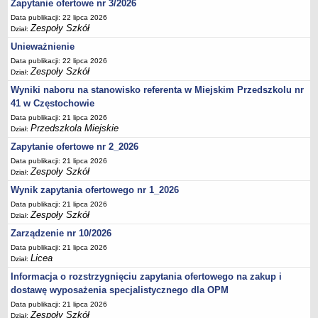
UDOSTĘPNIANIE INFORMACJI PUBLICZNEJ
Zapytanie ofertowe nr 3/2026
OCHRONA DANYCH OSOBOWYCH
Data publikacji: 22 lipca 2026
Zespoły Szkół
Dział:
Unieważnienie
Data publikacji: 22 lipca 2026
Zespoły Szkół
Dział:
Wyniki naboru na stanowisko referenta w Miejskim Przedszkolu nr
41 w Częstochowie
Data publikacji: 21 lipca 2026
Przedszkola Miejskie
Dział:
Zapytanie ofertowe nr 2_2026
Data publikacji: 21 lipca 2026
Zespoły Szkół
Dział:
Wynik zapytania ofertowego nr 1_2026
Data publikacji: 21 lipca 2026
Zespoły Szkół
Dział:
Zarządzenie nr 10/2026
Data publikacji: 21 lipca 2026
Licea
Dział:
Informacja o rozstrzygnięciu zapytania ofertowego na zakup i
dostawę wyposażenia specjalistycznego dla OPM
Data publikacji: 21 lipca 2026
Zespoły Szkół
Dział: