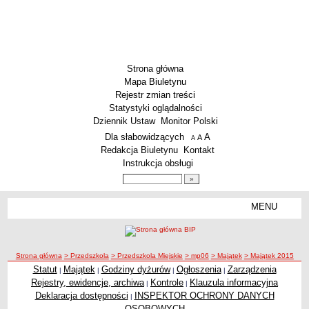
Strona główna
Mapa Biuletynu
Rejestr zmian treści
Statystyki oglądalności
Dziennik Ustaw
Monitor Polski
Menu dodatkowe
Dla słabowidzących
A
powiększ czcionkę
A
standardowy rozmiar czcionki
A
pomniejsz czcionkę
Redakcja Biuletynu
Kontakt
Instrukcja obsługi
Wyszukiwarka artykułów
Szukaj
MENU
Menu
SZKOŁY
Szkoły Podstawowe
ścieżka nawigacji
Strona główna
> Przedszkola
> Przedszkola Miejskie
> mp06
> Majątek
> Majątek 2015
Licea
Statut
Majątek
Godziny dyżurów
Ogłoszenia
Zarządzenia
|
|
|
|
Zespoły Szkół
Rejestry, ewidencje, archiwa
Kontrole
Klauzula informacyjna
|
|
Techniczne Zakłady Naukowe
Deklaracja dostępności
INSPEKTOR OCHRONY DANYCH
|
OSOBOWYCH
PRZEDSZKOLA