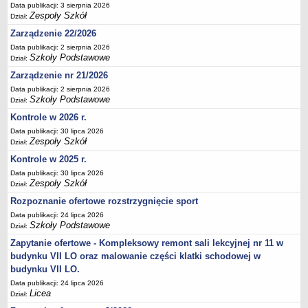
Data publikacji: 3 sierpnia 2026
Deklaracja dostępności
Zespoły Szkół
Dział:
PORADNIE PSYCHOLOGICZNO-PEDAGOGICZNE
Zarządzenie 22/2026
Zespół Poradni
Data publikacji: 2 sierpnia 2026
Szkoły Podstawowe
BIURO FINANSÓW OŚWIATY
Dział:
Dane podstawowe
Zarządzenie nr 21/2026
Statut
Data publikacji: 2 sierpnia 2026
Szkoły Podstawowe
Dział:
Majątek
Kontrole w 2026 r.
Godziny dyżurów
Data publikacji: 30 lipca 2026
Zespoły Szkół
Dział:
Ogłoszenia
Kontrole w 2025 r.
Zarządzenia
Data publikacji: 30 lipca 2026
Rejestry, ewidencje, archiwa
Zespoły Szkół
Dział:
Kontrole
Rozpoznanie ofertowe rozstrzygnięcie sport
PONOWNE WYKORZYSTYWANIE
Data publikacji: 24 lipca 2026
Szkoły Podstawowe
Dział:
Sprawozdania
Zapytanie ofertowe - Kompleksowy remont sali lekcyjnej nr 11 w
Deklaracja dostępności
budynku VII LO oraz malowanie części klatki schodowej w
DEKLARACJA DOSTĘPNOŚCI
budynku VII LO.
OŚWIADCZENIA MAJĄTKOWE
Data publikacji: 24 lipca 2026
Licea
Dział:
PONOWNE WYKORZYSTYWANIE