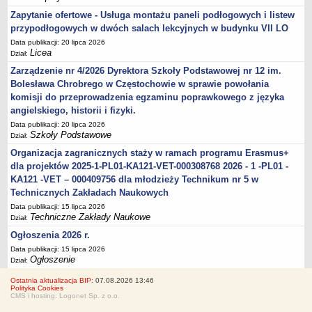
Zapytanie ofertowe - Usługa montażu paneli podłogowych i listew
przypodłogowych w dwóch salach lekcyjnych w budynku VII LO
Data publikacji: 20 lipca 2026
Licea
Dział:
Zarządzenie nr 4/2026 Dyrektora Szkoły Podstawowej nr 12 im.
Bolesława Chrobrego w Częstochowie w sprawie powołania
komisji do przeprowadzenia egzaminu poprawkowego z języka
angielskiego, historii i fizyki.
Data publikacji: 20 lipca 2026
Szkoły Podstawowe
Dział:
Organizacja zagranicznych staży w ramach programu Erasmus+
dla projektów 2025-1-PL01-KA121-VET-000308768 2026 - 1 -PL01 -
KA121 -VET – 000409756 dla młodzieży Technikum nr 5 w
Technicznych Zakładach Naukowych
Data publikacji: 15 lipca 2026
Techniczne Zakłady Naukowe
Dział:
Ogłoszenia 2026 r.
Data publikacji: 15 lipca 2026
Ogłoszenie
Dział:
Ostatnia aktualizacja BIP:
07.08.2026 13:46
Polityka Cookies
CMS i hosting: Logonet Sp. z o.o.