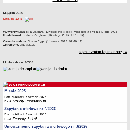
Przedszkola Miejskie
ARCHIWUM SZKÓŁ I PLACÓWEK
Majątek 2015
Zlikwidowane gimnazja
Majątek (13kB)
Przekształcone szkoły i placówki
metryczka
Wytworzył:
Zarębska Barbara - Dyrektor Miejskiego Przedszkola nr 6 (16 lutego 2016)
Wielofunkcyjna Placówka
Opublikował:
Barbara Zarębska (16 lutego 2016, 13:16:36)
SPECJALNE OŚRODKI SZKOLNO-WYCHOWAWCZE
Ostatnia zmiana:
Dorota Rygał (14 marca 2017, 07:49:44)
Zmieniono:
aktualizacja
Specjalny Ośrodek nr 1
rejestr zmian tej informacji »
Specjalny Ośrodek nr 5
BURSA MIEJSKA
Liczba odsłon:
10567
Dane podstawowe
Statut
Majątek
20 OSTATNIO DODANYCH
Godziny dyżurów
Mienie 2025
Ogłoszenie
Data publikacji: 5 sierpnia 2026
Szkoły Podstawowe
Dział:
Zarządzenia
Zapytanie ofertowe nr 4/2026
Kontrole
Data publikacji: 5 sierpnia 2026
Zespoły Szkół
Dział:
Rejestry, ewidencje, archiwa
Unieważnienie zapytania ofertowego nr 3/2026
Sprawozdania