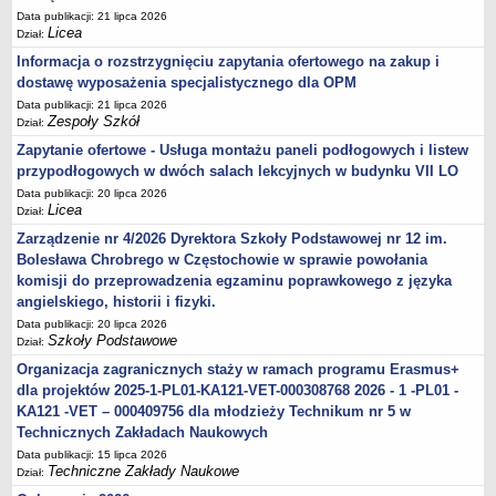
Data publikacji: 21 lipca 2026
Licea
Dział:
Informacja o rozstrzygnięciu zapytania ofertowego na zakup i
dostawę wyposażenia specjalistycznego dla OPM
Data publikacji: 21 lipca 2026
Zespoły Szkół
Dział:
Zapytanie ofertowe - Usługa montażu paneli podłogowych i listew
przypodłogowych w dwóch salach lekcyjnych w budynku VII LO
Data publikacji: 20 lipca 2026
Licea
Dział:
Zarządzenie nr 4/2026 Dyrektora Szkoły Podstawowej nr 12 im.
Bolesława Chrobrego w Częstochowie w sprawie powołania
komisji do przeprowadzenia egzaminu poprawkowego z języka
angielskiego, historii i fizyki.
Data publikacji: 20 lipca 2026
Szkoły Podstawowe
Dział:
Organizacja zagranicznych staży w ramach programu Erasmus+
dla projektów 2025-1-PL01-KA121-VET-000308768 2026 - 1 -PL01 -
KA121 -VET – 000409756 dla młodzieży Technikum nr 5 w
Technicznych Zakładach Naukowych
Data publikacji: 15 lipca 2026
Techniczne Zakłady Naukowe
Dział: