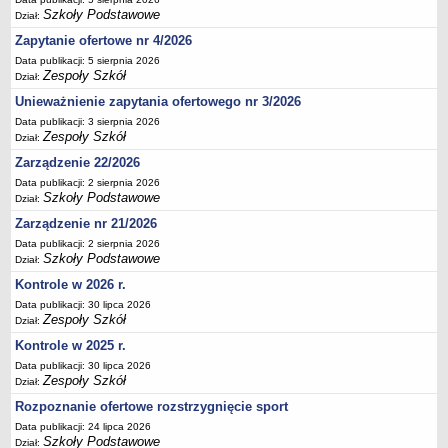
Szkoły Podstawowe
Dział:
Deklaracja dostępności
Zapytanie ofertowe nr 4/2026
PORADNIE PSYCHOLOGICZNO-PEDAGOGICZNE
Zespół Poradni
Data publikacji: 5 sierpnia 2026
Zespoły Szkół
Dział:
BIURO FINANSÓW OŚWIATY
Unieważnienie zapytania ofertowego nr 3/2026
Dane podstawowe
Data publikacji: 3 sierpnia 2026
Statut
Zespoły Szkół
Dział:
Majątek
Zarządzenie 22/2026
Godziny dyżurów
Data publikacji: 2 sierpnia 2026
Szkoły Podstawowe
Dział:
Ogłoszenia
Zarządzenie nr 21/2026
Zarządzenia
Data publikacji: 2 sierpnia 2026
Szkoły Podstawowe
Dział:
Rejestry, ewidencje, archiwa
Kontrole w 2026 r.
Kontrole
Data publikacji: 30 lipca 2026
PONOWNE WYKORZYSTYWANIE
Zespoły Szkół
Dział:
Sprawozdania
Kontrole w 2025 r.
Deklaracja dostępności
Data publikacji: 30 lipca 2026
Zespoły Szkół
Dział:
DEKLARACJA DOSTĘPNOŚCI
Rozpoznanie ofertowe rozstrzygnięcie sport
OŚWIADCZENIA MAJĄTKOWE
Data publikacji: 24 lipca 2026
PONOWNE WYKORZYSTYWANIE
Szkoły Podstawowe
Dział: