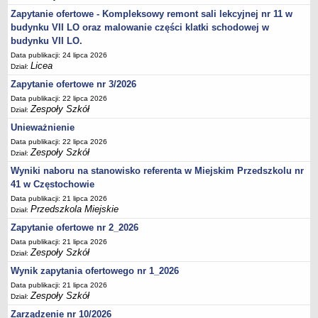
UDOSTĘPNIANIE INFORMACJI PUBLICZNEJ
Zapytanie ofertowe - Kompleksowy remont sali lekcyjnej nr 11 w
OCHRONA DANYCH OSOBOWYCH
budynku VII LO oraz malowanie części klatki schodowej w
budynku VII LO.
Data publikacji: 24 lipca 2026
Licea
Dział:
Zapytanie ofertowe nr 3/2026
Data publikacji: 22 lipca 2026
Zespoły Szkół
Dział:
Unieważnienie
Data publikacji: 22 lipca 2026
Zespoły Szkół
Dział:
Wyniki naboru na stanowisko referenta w Miejskim Przedszkolu nr
41 w Częstochowie
Data publikacji: 21 lipca 2026
Przedszkola Miejskie
Dział:
Zapytanie ofertowe nr 2_2026
Data publikacji: 21 lipca 2026
Zespoły Szkół
Dział:
Wynik zapytania ofertowego nr 1_2026
Data publikacji: 21 lipca 2026
Zespoły Szkół
Dział:
Zarządzenie nr 10/2026