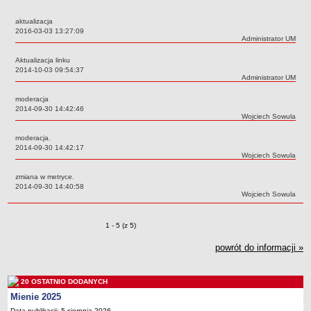
Przedszkola Miejskie
aktualizacja
ARCHIWUM SZKÓŁ I PLACÓWEK
Data:
2016-03-03 13:27:09
Autor:
Administrator UM
Zlikwidowane gimnazja
Aktualizacja linku
Przekształcone szkoły i placówki
Data:
2014-10-03 09:54:37
Autor:
Administrator UM
Wielofunkcyjna Placówka
SPECJALNE OŚRODKI SZKOLNO-WYCHOWAWCZE
moderacja
Data:
2014-09-30 14:42:46
Specjalny Ośrodek nr 1
Autor:
Wojciech Sowula
Specjalny Ośrodek nr 5
moderacja.
BURSA MIEJSKA
Data:
2014-09-30 14:42:17
Autor:
Wojciech Sowula
Dane podstawowe
zmiana w metryce.
Statut
Data:
2014-09-30 14:40:58
Autor:
Wojciech Sowula
Majątek
Godziny dyżurów
Zmiany o pozycjach
1 - 5 (z 5)
Ogłoszenie
powrót do informacji »
Zarządzenia
Kontrole
20 OSTATNIO DODANYCH
Rejestry, ewidencje, archiwa
Mienie 2025
Sprawozdania
Data publikacji: 5 sierpnia 2026