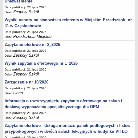
Unieważnienie
UDOSTĘPNIANIE INFORMACJI PUBLICZNEJ
OCHRONA DANYCH OSOBOWYCH
Data publikacji: 22 lipca 2026
Zespoły Szkół
Dział:
Wyniki naboru na stanowisko referenta w Miejskim Przedszkolu nr
41 w Częstochowie
Data publikacji: 21 lipca 2026
Przedszkola Miejskie
Dział:
Zapytanie ofertowe nr 2_2026
Data publikacji: 21 lipca 2026
Zespoły Szkół
Dział:
Wynik zapytania ofertowego nr 1_2026
Data publikacji: 21 lipca 2026
Zespoły Szkół
Dział:
Zarządzenie nr 10/2026
Data publikacji: 21 lipca 2026
Licea
Dział:
Informacja o rozstrzygnięciu zapytania ofertowego na zakup i
dostawę wyposażenia specjalistycznego dla OPM
Data publikacji: 21 lipca 2026
Zespoły Szkół
Dział:
Zapytanie ofertowe - Usługa montażu paneli podłogowych i listew
przypodłogowych w dwóch salach lekcyjnych w budynku VII LO
Data publikacji: 20 lipca 2026