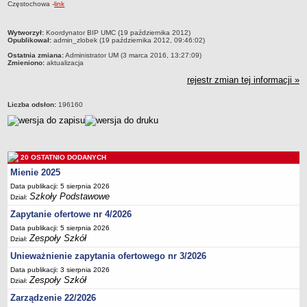
Częstochowa -
link
Przedszkola Miejskie
ARCHIWUM SZKÓŁ I PLACÓWEK
metryczka
Wytworzył:
Koordynator BIP UMC (19 października 2012)
Opublikował:
admin_zlobek (19 października 2012, 09:46:02)
Zlikwidowane gimnazja
Ostatnia zmiana:
Administrator UM (3 marca 2016, 13:27:09)
Przekształcone szkoły i placówki
Zmieniono:
aktualizacja
rejestr zmian tej informacji »
Wielofunkcyjna Placówka
SPECJALNE OŚRODKI SZKOLNO-WYCHOWAWCZE
Liczba odsłon:
196160
Specjalny Ośrodek nr 1
Specjalny Ośrodek nr 5
BURSA MIEJSKA
Dane podstawowe
20 OSTATNIO DODANYCH
Mienie 2025
Statut
Data publikacji: 5 sierpnia 2026
Majątek
Szkoły Podstawowe
Dział:
Godziny dyżurów
Zapytanie ofertowe nr 4/2026
Data publikacji: 5 sierpnia 2026
Ogłoszenie
Zespoły Szkół
Dział:
Zarządzenia
Unieważnienie zapytania ofertowego nr 3/2026
Kontrole
Data publikacji: 3 sierpnia 2026
Zespoły Szkół
Dział:
Rejestry, ewidencje, archiwa
Zarządzenie 22/2026
Sprawozdania