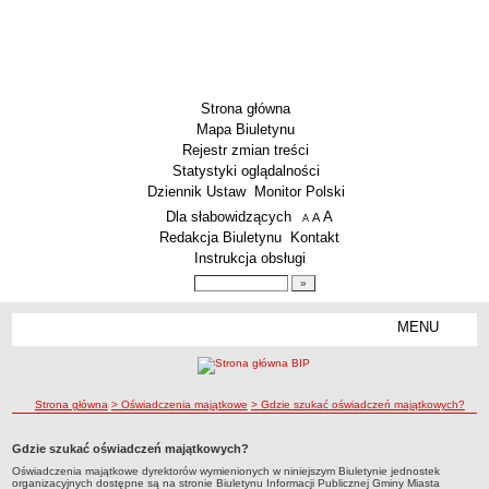
Strona główna
Mapa Biuletynu
Rejestr zmian treści
Statystyki oglądalności
Dziennik Ustaw
Monitor Polski
Menu dodatkowe
Dla słabowidzących
A
powiększ czcionkę
A
standardowy rozmiar czcionki
A
pomniejsz czcionkę
Redakcja Biuletynu
Kontakt
Instrukcja obsługi
Wyszukiwarka artykułów
Szukaj
MENU
Menu
SZKOŁY
Szkoły Podstawowe
ścieżka nawigacji
Strona główna
> Oświadczenia majątkowe
> Gdzie szukać oświadczeń majątkowych?
Licea
Zespoły Szkół
Gdzie szukać oświadczeń majątkowych?
Techniczne Zakłady Naukowe
Oświadczenia majątkowe dyrektorów wymienionych w niniejszym Biuletynie jednostek
organizacyjnych dostępne są na stronie Biuletynu Informacji Publicznej Gminy Miasta
PRZEDSZKOLA