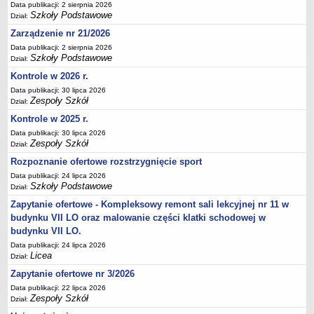
Data publikacji: 2 sierpnia 2026
Deklaracja dostępności
Szkoły Podstawowe
Dział:
PORADNIE PSYCHOLOGICZNO-PEDAGOGICZNE
Zarządzenie nr 21/2026
Zespół Poradni
Data publikacji: 2 sierpnia 2026
Szkoły Podstawowe
BIURO FINANSÓW OŚWIATY
Dział:
Dane podstawowe
Kontrole w 2026 r.
Data publikacji: 30 lipca 2026
Statut
Zespoły Szkół
Dział:
Majątek
Kontrole w 2025 r.
Godziny dyżurów
Data publikacji: 30 lipca 2026
Zespoły Szkół
Dział:
Ogłoszenia
Rozpoznanie ofertowe rozstrzygnięcie sport
Zarządzenia
Data publikacji: 24 lipca 2026
Rejestry, ewidencje, archiwa
Szkoły Podstawowe
Dział:
Kontrole
Zapytanie ofertowe - Kompleksowy remont sali lekcyjnej nr 11 w
budynku VII LO oraz malowanie części klatki schodowej w
PONOWNE WYKORZYSTYWANIE
budynku VII LO.
Sprawozdania
Data publikacji: 24 lipca 2026
Licea
Deklaracja dostępności
Dział:
DEKLARACJA DOSTĘPNOŚCI
Zapytanie ofertowe nr 3/2026
OŚWIADCZENIA MAJĄTKOWE
Data publikacji: 22 lipca 2026
Zespoły Szkół
Dział:
PONOWNE WYKORZYSTYWANIE