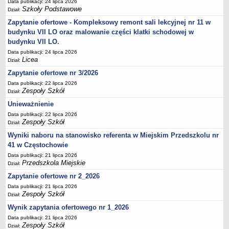
UDOSTĘPNIANIE INFORMACJI PUBLICZNEJ
Data publikacji: 24 lipca 2026
Szkoły Podstawowe
Dział:
OCHRONA DANYCH OSOBOWYCH
Zapytanie ofertowe - Kompleksowy remont sali lekcyjnej nr 11 w
budynku VII LO oraz malowanie części klatki schodowej w
budynku VII LO.
Data publikacji: 24 lipca 2026
Licea
Dział:
Zapytanie ofertowe nr 3/2026
Data publikacji: 22 lipca 2026
Zespoły Szkół
Dział:
Unieważnienie
Data publikacji: 22 lipca 2026
Zespoły Szkół
Dział:
Wyniki naboru na stanowisko referenta w Miejskim Przedszkolu nr
41 w Częstochowie
Data publikacji: 21 lipca 2026
Przedszkola Miejskie
Dział:
Zapytanie ofertowe nr 2_2026
Data publikacji: 21 lipca 2026
Zespoły Szkół
Dział:
Wynik zapytania ofertowego nr 1_2026
Data publikacji: 21 lipca 2026
Zespoły Szkół
Dział: