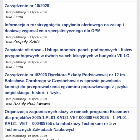
Zarządzenie nr 10/2026
Data publikacji: 21 lipca 2026
Licea
Dział:
Informacja o rozstrzygnięciu zapytania ofertowego na zakup i
dostawę wyposażenia specjalistycznego dla OPM
Data publikacji: 21 lipca 2026
Zespoły Szkół
Dział:
Zapytanie ofertowe - Usługa montażu paneli podłogowych i listew
przypodłogowych w dwóch salach lekcyjnych w budynku VII LO
Data publikacji: 20 lipca 2026
Licea
Dział:
Zarządzenie nr 4/2026 Dyrektora Szkoły Podstawowej nr 12 im.
Bolesława Chrobrego w Częstochowie w sprawie powołania
komisji do przeprowadzenia egzaminu poprawkowego z języka
angielskiego, historii i fizyki.
Data publikacji: 20 lipca 2026
Szkoły Podstawowe
Dział:
Organizacja zagranicznych staży w ramach programu Erasmus+
dla projektów 2025-1-PL01-KA121-VET-000308768 2026 - 1 -PL01 -
KA121 -VET – 000409756 dla młodzieży Technikum nr 5 w
Technicznych Zakładach Naukowych
Data publikacji: 15 lipca 2026