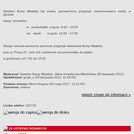
Przedszkola Miejskie
Dyrektor Bursy Miejskiej lub osoba upoważniona przyjmuje zainteresowane osoby w
ARCHIWUM SZKÓŁ I PLACÓWEK
sprawie
Zlikwidowane gimnazja
skarg i wniosków:
Przekształcone szkoły i placówki
w poniedziałki w godz. 8:00 - 10:00
we wtorki w godz. 15:00 - 17:00
Wielofunkcyjna Placówka
SPECJALNE OŚRODKI SZKOLNO-WYCHOWAWCZE
Skargi i wnioski wnoszone pisemnie przyjmuje sekretariat Bursy Miejskiej
Specjalny Ośrodek nr 1
przy ul. Prusa 20 - pok 114 codziennie od poniedziałku do piątku
Specjalny Ośrodek nr 5
w godzinach od 7:30 do 15:30
BURSA MIEJSKA
Dane podstawowe
metryczka
Wytworzył:
Dyrektor Bursy Miejskiej - Maria Kowaleczko-Miedzińska (29 listopada 2012)
Statut
Opublikował:
grzyb_s (29 listopada 2012, 11:49:05)
Ostatnia zmiana:
Albert Drogosz (24 maja 2017, 13:11:54)
Majątek
Zmieniono:
zmiana
Godziny dyżurów
rejestr zmian tej informacji »
Ogłoszenie
Liczba odsłon:
191710
Zarządzenia
Kontrole
Rejestry, ewidencje, archiwa
20 OSTATNIO DODANYCH
Sprawozdania