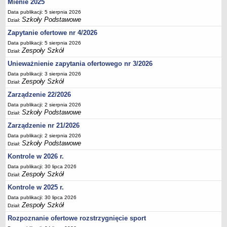
Mienie 2025
Deklaracja dostępności
Data publikacji: 5 sierpnia 2026
Szkoły Podstawowe
PORADNIE PSYCHOLOGICZNO-PEDAGOGICZNE
Dział:
Zespół Poradni
Zapytanie ofertowe nr 4/2026
BIURO FINANSÓW OŚWIATY
Data publikacji: 5 sierpnia 2026
Zespoły Szkół
Dział:
Dane podstawowe
Unieważnienie zapytania ofertowego nr 3/2026
Statut
Data publikacji: 3 sierpnia 2026
Majątek
Zespoły Szkół
Dział:
Godziny dyżurów
Zarządzenie 22/2026
Data publikacji: 2 sierpnia 2026
Ogłoszenia
Szkoły Podstawowe
Dział:
Zarządzenia
Zarządzenie nr 21/2026
Rejestry, ewidencje, archiwa
Data publikacji: 2 sierpnia 2026
Szkoły Podstawowe
Dział:
Kontrole
Kontrole w 2026 r.
PONOWNE WYKORZYSTYWANIE
Data publikacji: 30 lipca 2026
Sprawozdania
Zespoły Szkół
Dział:
Deklaracja dostępności
Kontrole w 2025 r.
DEKLARACJA DOSTĘPNOŚCI
Data publikacji: 30 lipca 2026
Zespoły Szkół
Dział:
OŚWIADCZENIA MAJĄTKOWE
Rozpoznanie ofertowe rozstrzygnięcie sport
PONOWNE WYKORZYSTYWANIE