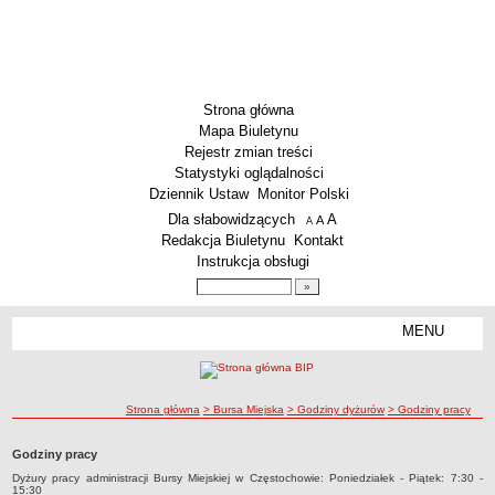
Strona główna
Mapa Biuletynu
Rejestr zmian treści
Statystyki oglądalności
Dziennik Ustaw
Monitor Polski
Menu dodatkowe
Dla słabowidzących
A
powiększ czcionkę
A
standardowy rozmiar czcionki
A
pomniejsz czcionkę
Redakcja Biuletynu
Kontakt
Instrukcja obsługi
Wyszukiwarka artykułów
Szukaj
MENU
Menu
SZKOŁY
Szkoły Podstawowe
ścieżka nawigacji
Strona główna
> Bursa Miejska
> Godziny dyżurów
> Godziny pracy
Licea
Zespoły Szkół
Godziny pracy
Techniczne Zakłady Naukowe
Dyżury pracy administracji Bursy Miejskiej w Częstochowie: Poniedziałek - Piątek: 7:30 -
15:30
PRZEDSZKOLA