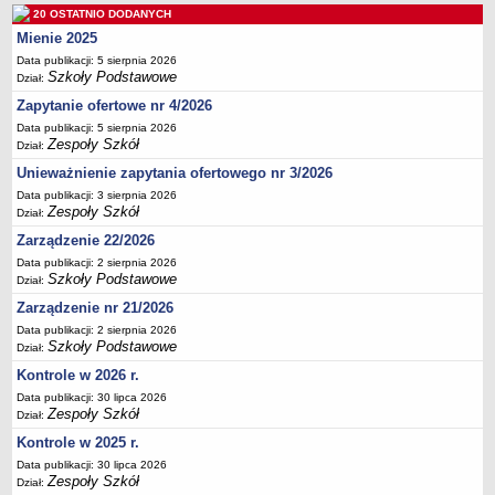
20 OSTATNIO DODANYCH
Deklaracja dostępności
Mienie 2025
PORADNIE PSYCHOLOGICZNO-PEDAGOGICZNE
Data publikacji: 5 sierpnia 2026
Zespół Poradni
Szkoły Podstawowe
Dział:
BIURO FINANSÓW OŚWIATY
Zapytanie ofertowe nr 4/2026
Dane podstawowe
Data publikacji: 5 sierpnia 2026
Zespoły Szkół
Statut
Dział:
Unieważnienie zapytania ofertowego nr 3/2026
Majątek
Data publikacji: 3 sierpnia 2026
Godziny dyżurów
Zespoły Szkół
Dział:
Ogłoszenia
Zarządzenie 22/2026
Zarządzenia
Data publikacji: 2 sierpnia 2026
Szkoły Podstawowe
Dział:
Rejestry, ewidencje, archiwa
Zarządzenie nr 21/2026
Kontrole
Data publikacji: 2 sierpnia 2026
PONOWNE WYKORZYSTYWANIE
Szkoły Podstawowe
Dział:
Sprawozdania
Kontrole w 2026 r.
Data publikacji: 30 lipca 2026
Deklaracja dostępności
Zespoły Szkół
Dział:
DEKLARACJA DOSTĘPNOŚCI
Kontrole w 2025 r.
OŚWIADCZENIA MAJĄTKOWE
Data publikacji: 30 lipca 2026
PONOWNE WYKORZYSTYWANIE
Zespoły Szkół
Dział: