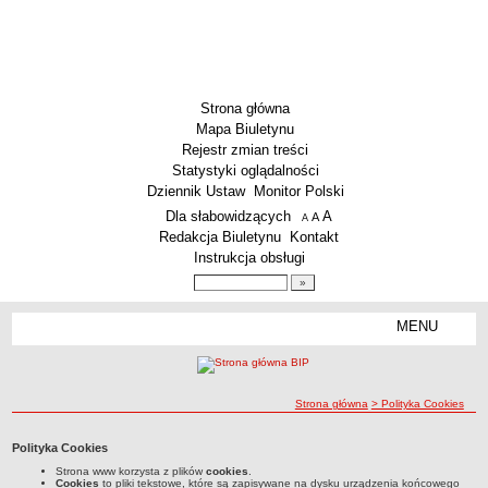
Strona główna
Mapa Biuletynu
Rejestr zmian treści
Statystyki oglądalności
Dziennik Ustaw
Monitor Polski
Menu dodatkowe
Dla słabowidzących
A
powiększ czcionkę
A
standardowy rozmiar czcionki
A
pomniejsz czcionkę
Redakcja Biuletynu
Kontakt
Instrukcja obsługi
Wyszukiwarka artykułów
Szukaj
MENU
Menu
SZKOŁY
Szkoły Podstawowe
ścieżka nawigacji
Strona główna
> Polityka Cookies
Licea
Zespoły Szkół
Polityka Cookies
Techniczne Zakłady Naukowe
Strona www korzysta z plików
cookies
.
Cookies
to pliki tekstowe, które są zapisywane na dysku urządzenia końcowego
PRZEDSZKOLA