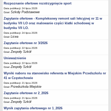
UDOSTĘPNIANIE INFORMACJI PUBLICZNEJ
Rozpoznanie ofertowe rozstrzygnięcie sport
OCHRONA DANYCH OSOBOWYCH
Data publikacji: 24 lipca 2026
Szkoły Podstawowe
Dział:
Zapytanie ofertowe - Kompleksowy remont sali lekcyjnej nr 11 w
budynku VII LO oraz malowanie części klatki schodowej w
budynku VII LO.
Data publikacji: 24 lipca 2026
Licea
Dział:
Zapytanie ofertowe nr 3/2026
Data publikacji: 22 lipca 2026
Zespoły Szkół
Dział:
Unieważnienie
Data publikacji: 22 lipca 2026
Zespoły Szkół
Dział:
Wyniki naboru na stanowisko referenta w Miejskim Przedszkolu nr
41 w Częstochowie
Data publikacji: 21 lipca 2026
Przedszkola Miejskie
Dział:
Zapytanie ofertowe nr 2_2026
Data publikacji: 21 lipca 2026
Zespoły Szkół
Dział:
Wynik zapytania ofertowego nr 1_2026