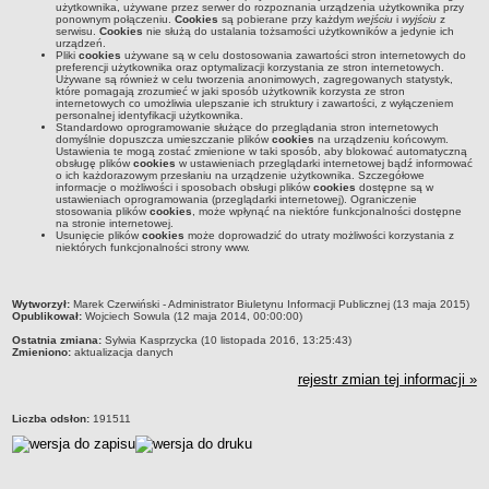
użytkownika, używane przez serwer do rozpoznania urządzenia użytkownika przy
ponownym połączeniu.
Cookies
są pobierane przy każdym
wejściu
i
wyjściu
z
Przedszkola Miejskie
serwisu.
Cookies
nie służą do ustalania tożsamości użytkowników a jedynie ich
urządzeń.
ARCHIWUM SZKÓŁ I PLACÓWEK
Pliki
cookies
używane są w celu dostosowania zawartości stron internetowych do
preferencji użytkownika oraz optymalizacji korzystania ze stron internetowych.
Zlikwidowane gimnazja
Używane są również w celu tworzenia anonimowych, zagregowanych statystyk,
które pomagają zrozumieć w jaki sposób użytkownik korzysta ze stron
Przekształcone szkoły i placówki
internetowych co umożliwia ulepszanie ich struktury i zawartości, z wyłączeniem
personalnej identyfikacji użytkownika.
Wielofunkcyjna Placówka
Standardowo oprogramowanie służące do przeglądania stron internetowych
domyślnie dopuszcza umieszczanie plików
cookies
na urządzeniu końcowym.
Ustawienia te mogą zostać zmienione w taki sposób, aby blokować automatyczną
SPECJALNE OŚRODKI SZKOLNO-WYCHOWAWCZE
obsługę plików
cookies
w ustawieniach przeglądarki internetowej bądź informować
Specjalny Ośrodek nr 1
o ich każdorazowym przesłaniu na urządzenie użytkownika. Szczegółowe
informacje o możliwości i sposobach obsługi plików
cookies
dostępne są w
ustawieniach oprogramowania (przeglądarki internetowej). Ograniczenie
Specjalny Ośrodek nr 5
stosowania plików
cookies
, może wpłynąć na niektóre funkcjonalności dostępne
na stronie internetowej.
BURSA MIEJSKA
Usunięcie plików
cookies
może doprowadzić do utraty możliwości korzystania z
niektórych funkcjonalności strony www.
Dane podstawowe
Statut
metryczka
Wytworzył:
Marek Czerwiński - Administrator Biuletynu Informacji Publicznej (13 maja 2015)
Majątek
Opublikował:
Wojciech Sowula (12 maja 2014, 00:00:00)
Godziny dyżurów
Ostatnia zmiana:
Sylwia Kasprzycka (10 listopada 2016, 13:25:43)
Zmieniono:
aktualizacja danych
Ogłoszenie
rejestr zmian tej informacji »
Zarządzenia
Liczba odsłon:
191511
Kontrole
Rejestry, ewidencje, archiwa
Sprawozdania