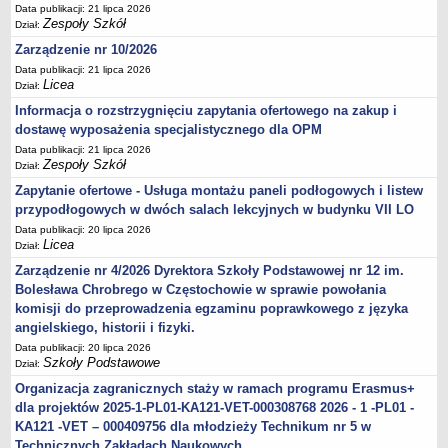
Data publikacji: 21 lipca 2026
Zespoły Szkół
Dział:
Zarządzenie nr 10/2026
Data publikacji: 21 lipca 2026
Licea
Dział:
Informacja o rozstrzygnięciu zapytania ofertowego na zakup i
dostawę wyposażenia specjalistycznego dla OPM
Data publikacji: 21 lipca 2026
Zespoły Szkół
Dział:
Zapytanie ofertowe - Usługa montażu paneli podłogowych i listew
przypodłogowych w dwóch salach lekcyjnych w budynku VII LO
Data publikacji: 20 lipca 2026
Licea
Dział:
Zarządzenie nr 4/2026 Dyrektora Szkoły Podstawowej nr 12 im.
Bolesława Chrobrego w Częstochowie w sprawie powołania
komisji do przeprowadzenia egzaminu poprawkowego z języka
angielskiego, historii i fizyki.
Data publikacji: 20 lipca 2026
Szkoły Podstawowe
Dział:
Organizacja zagranicznych staży w ramach programu Erasmus+
dla projektów 2025-1-PL01-KA121-VET-000308768 2026 - 1 -PL01 -
KA121 -VET – 000409756 dla młodzieży Technikum nr 5 w
Technicznych Zakładach Naukowych