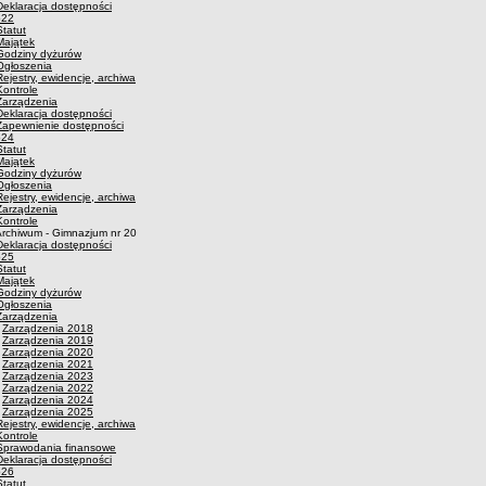
Deklaracja dostępności
p22
Statut
Majątek
Godziny dyżurów
Ogłoszenia
Rejestry, ewidencje, archiwa
Kontrole
Zarządzenia
Deklaracja dostępności
Zapewnienie dostępności
p24
Statut
Majątek
Godziny dyżurów
Ogłoszenia
Rejestry, ewidencje, archiwa
Zarządzenia
Kontrole
Archiwum - Gimnazjum nr 20
Deklaracja dostępności
p25
Statut
Majątek
Godziny dyżurów
Ogłoszenia
Zarządzenia
·
Zarządzenia 2018
·
Zarządzenia 2019
·
Zarządzenia 2020
·
Zarządzenia 2021
·
Zarządzenia 2023
·
Zarządzenia 2022
·
Zarządzenia 2024
·
Zarządzenia 2025
Rejestry, ewidencje, archiwa
Kontrole
Sprawodania finansowe
Deklaracja dostępności
p26
Statut