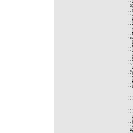
· · ·
· ·
s
· · ·
· · ·
· · ·
· · ·
· · ·
· · ·
· · ·
· · ·
· · ·
· ·
s
· · ·
· · ·
· · ·
· · ·
· · ·
· · ·
· · ·
· · ·
· · ·
· ·
s
· · ·
· · ·
· · ·
· · ·
· · ·
· · · 
· · · 
· · · 
· · · 
· · · 
· · · 
· · · 
· · · 
· · ·
· · ·
· · ·
· · ·
· ·
s
· · ·