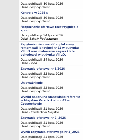
Data publikacji: 30 lipca 2026
Dział:
Zespoły Szkół
Kontrole w 2025 r.
Data publikacji: 30 lipca 2026
Dział:
Zespoły Szkół
Rozpoznanie ofertowe rozstrzygnięcie
sport
Data publikacji: 24 lipca 2026
Dział:
Szkoły Podstawowe
Zapytanie ofertowe - Kompleksowy
remont sali lekcyjnej nr 11 w budynku
VII LO oraz malowanie części klatki
schodowej w budynku VII LO.
Data publikacji: 24 lipca 2026
Dział:
Licea
Zapytanie ofertowe nr 3/2026
Data publikacji: 22 lipca 2026
Dział:
Zespoły Szkół
Unieważnienie
Data publikacji: 22 lipca 2026
Dział:
Zespoły Szkół
Wyniki naboru na stanowisko referenta
w Miejskim Przedszkolu nr 41 w
Częstochowie
Data publikacji: 21 lipca 2026
Dział:
Przedszkola Miejskie
Zapytanie ofertowe nr 2_2026
Data publikacji: 21 lipca 2026
Dział:
Zespoły Szkół
Wynik zapytania ofertowego nr 1_2026
Data publikacji: 21 lipca 2026