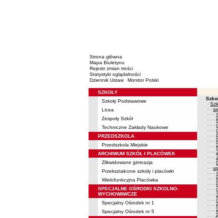
Strona główna
Mapa Biuletynu
Rejestr zmian treści
Statystyki oglądalności
Dziennik Ustaw
Monitor Polski
SZKOŁY
Menu
Szko
Szkoły Podstawowe
Mapa Bi
·
Sz
· ·
s
Licea
· · ·
Zespoły Szkół
· · ·
· · ·
Techniczne Zakłady Naukowe
· · ·
PRZEDSZKOLA
· · ·
· · ·
Przedszkola Miejskie
· · ·
· · ·
ARCHIWUM SZKÓŁ I PLACÓWEK
· · ·
Zlikwidowane gimnazja
· · ·
· ·
s
Przekształcone szkoły i placówki
· · ·
· · ·
Wielofunkcyjna Placówka
· · ·
SPECJALNE OŚRODKI SZKOLNO-
· · ·
WYCHOWAWCZE
· · ·
· · ·
Specjalny Ośrodek nr 1
· · ·
· · ·
Specjalny Ośrodek nr 5
· · ·
A