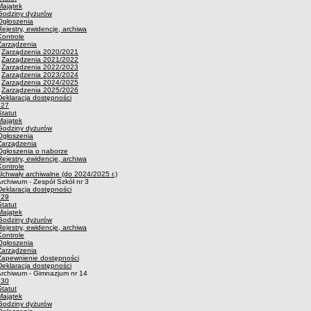
Majątek
Godziny dyżurów
Ogłoszenia
Rejestry, ewidencje, archiwa
Kontrole
Zarządzenia
·
Zarządzenia 2020/2021
·
Zarządzenia 2021/2022
·
Zarządzenia 2022/2023
·
Zarządzenia 2023/2024
·
Zarządzenia 2024/2025
·
Zarządzenia 2025/2026
Deklaracja dostępności
p27
Statut
Majątek
Godziny dyżurów
Ogłoszenia
Zarządzenia
Ogłoszenia o naborze
Rejestry, ewidencje, archiwa
Kontrole
Uchwały archiwalne (do 2024/2025 r.)
rchiwum - Zespół Szkół nr 3
Deklaracja dostępności
p29
Statut
Majątek
Godziny dyżurów
Rejestry, ewidencje, archiwa
Kontrole
Ogłoszenia
Zarządzenia
Zapewnienie dostępności
Deklaracja dostępności
Archiwum - Gimnazjum nr 14
p30
Statut
Majątek
Godziny dyżurów