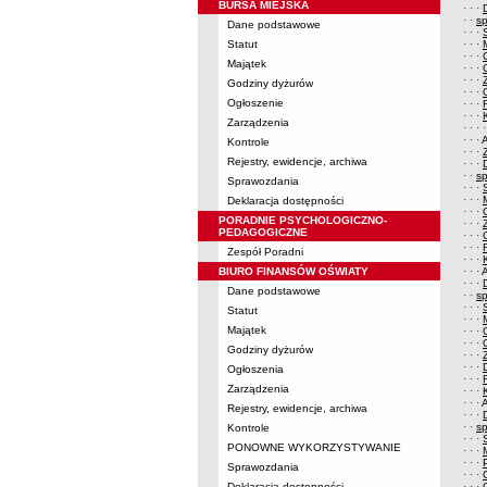
BURSA MIEJSKA
· · ·
· ·
s
Dane podstawowe
· · ·
Statut
· · ·
· · ·
Majątek
· · ·
· · ·
Godziny dyżurów
· · ·
Ogłoszenie
· · ·
· · ·
Zarządzenia
· · · 
· · ·
A
Kontrole
· · ·
Rejestry, ewidencje, archiwa
· · ·
· ·
s
Sprawozdania
· · ·
· · ·
Deklaracja dostępności
· · ·
PORADNIE PSYCHOLOGICZNO-
· · ·
PEDAGOGICZNE
· · ·
· · ·
Zespół Poradni
· · ·
BIURO FINANSÓW OŚWIATY
· · ·
A
· · ·
Dane podstawowe
· ·
s
· · ·
Statut
· · ·
Majątek
· · ·
· · ·
Godziny dyżurów
· · ·
· · ·
Ogłoszenia
· · ·
Zarządzenia
· · ·
· · ·
A
Rejestry, ewidencje, archiwa
· · ·
· ·
s
Kontrole
· · ·
PONOWNE WYKORZYSTYWANIE
· · ·
· · ·
Sprawozdania
· · ·
Deklaracja dostępności
· · ·