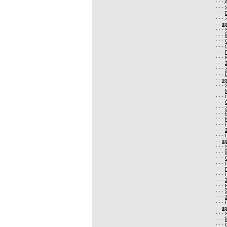
· · ·
· · ·
· · ·
· · ·
· ·
s
· · ·
· · ·
· · ·
· · ·
· · ·
· · ·
· · ·
· · ·
· · ·
· ·
s
· · ·
· · ·
· · ·
· · ·
· · ·
· · ·
· · ·
· · ·
· · ·
· · ·
· ·
s
· · ·
· · ·
· · ·
· · ·
· · ·
· · ·
· · ·
· · ·
· · ·
· · ·
· · ·
· ·
s
· · ·
· · ·
· · ·