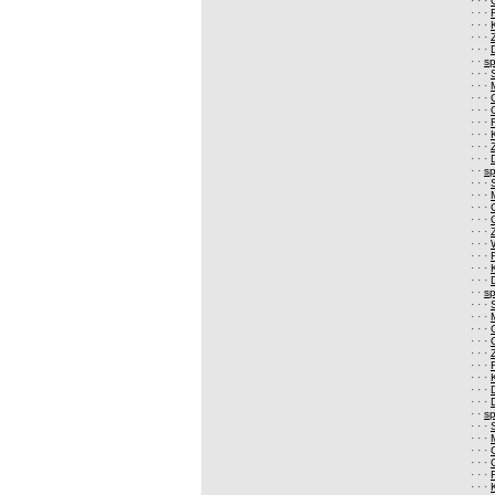
· · ·
· · ·
· · ·
· · ·
· · ·
· ·
s
· · ·
· · ·
· · ·
· · ·
· · ·
· · ·
· · ·
· · ·
· ·
s
· · ·
· · ·
· · ·
· · ·
· · ·
· · ·
· · ·
· · ·
· · ·
· ·
s
· · ·
· · ·
· · ·
· · ·
· · ·
· · ·
· · ·
· · ·
· · ·
· ·
s
· · ·
· · ·
· · ·
· · ·
· · ·
· · ·