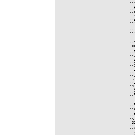
· · ·
· · ·
· · ·
· · ·
· · ·
· · ·
· · · 
· · · 
· · · 
· · · 
· · · 
· · · 
· · ·
· ·
s
· · ·
· · ·
· · ·
· · ·
· · ·
· · ·
· · ·
· · ·
· · ·
· · ·
A
· · ·
· ·
s
· · ·
· · ·
· · ·
· · ·
· · ·
· · ·
· · ·
· · ·
· · ·
· · ·
· ·
s
· · ·
· · ·
· · ·