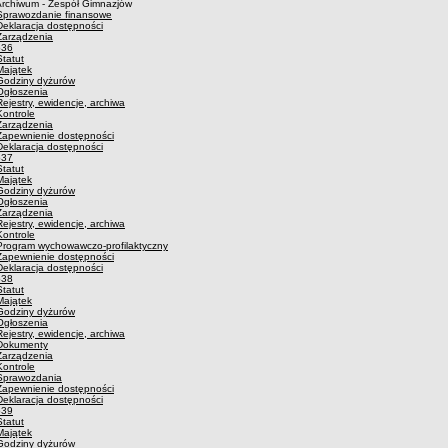
Archiwum - Zespół Gimnazjów
Sprawozdanie finansowe
Deklaracja dostępności
Zarządzenia
p36
Statut
Majątek
Godziny dyżurów
Ogłoszenia
Rejestry, ewidencje, archiwa
Kontrole
Zarządzenia
Zapewnienie dostępności
Deklaracja dostępności
p37
Statut
Majątek
Godziny dyżurów
Ogłoszenia
Zarządzenia
Rejestry, ewidencje, archiwa
Kontrole
Program wychowawczo-profilaktyczny
Zapewnienie dostępności
Deklaracja dostępności
p38
Statut
Majątek
Godziny dyżurów
Ogłoszenia
Rejestry, ewidencje, archiwa
Dokumenty
Zarządzenia
Kontrole
Sprawozdania
Zapewnienie dostępności
Deklaracja dostępności
p39
Statut
Majątek
Godziny dyżurów