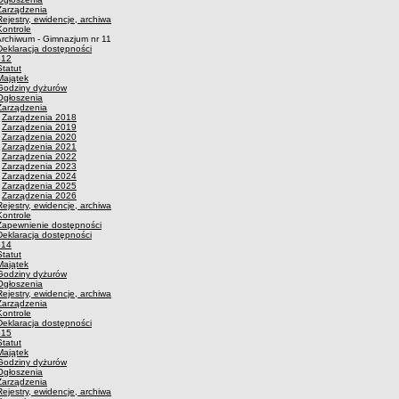
Zarządzenia
Rejestry, ewidencje, archiwa
Kontrole
rchiwum - Gimnazjum nr 11
Deklaracja dostępności
p12
Statut
Majątek
Godziny dyżurów
Ogłoszenia
Zarządzenia
·
Zarządzenia 2018
·
Zarządzenia 2019
·
Zarządzenia 2020
·
Zarządzenia 2021
·
Zarządzenia 2022
·
Zarządzenia 2023
·
Zarządzenia 2024
·
Zarządzenia 2025
·
Zarządzenia 2026
Rejestry, ewidencje, archiwa
Kontrole
Zapewnienie dostępności
Deklaracja dostępności
p14
Statut
Majątek
Godziny dyżurów
Ogłoszenia
Rejestry, ewidencje, archiwa
Zarządzenia
Kontrole
Deklaracja dostępności
p15
Statut
Majątek
Godziny dyżurów
Ogłoszenia
Zarządzenia
Rejestry, ewidencje, archiwa