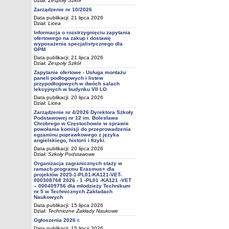
Dział:
Zespoły Szkół
Zarządzenie nr 10/2026
Data publikacji: 21 lipca 2026
Dział:
Licea
Informacja o rozstrzygnięciu zapytania
ofertowego na zakup i dostawę
wyposażenia specjalistycznego dla
OPM
Data publikacji: 21 lipca 2026
Dział:
Zespoły Szkół
Zapytanie ofertowe - Usługa montażu
paneli podłogowych i listew
przypodłogowych w dwóch salach
lekcyjnych w budynku VII LO
Data publikacji: 20 lipca 2026
Dział:
Licea
Zarządzenie nr 4/2026 Dyrektora Szkoły
Podstawowej nr 12 im. Bolesława
Chrobrego w Częstochowie w sprawie
powołania komisji do przeprowadzenia
egzaminu poprawkowego z języka
angielskiego, historii i fizyki.
Data publikacji: 20 lipca 2026
Dział:
Szkoły Podstawowe
Organizacja zagranicznych staży w
ramach programu Erasmus+ dla
projektów 2025-1-PL01-KA121-VET-
000308768 2026 - 1 -PL01 -KA121 -VET
– 000409756 dla młodzieży Technikum
nr 5 w Technicznych Zakładach
Naukowych
Data publikacji: 15 lipca 2026
Dział:
Techniczne Zakłady Naukowe
Ogłoszenia 2026 r.
Data publikacji: 15 lipca 2026