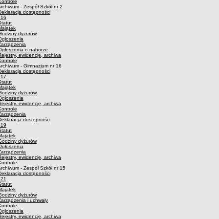
Kontrole
rchiwum - Zespół Szkół nr 2
Deklaracja dostępności
p16
Statut
Majątek
Godziny dyżurów
Ogłoszenia
Zarządzenia
Ogłoszenia o naborze
Rejestry, ewidencje, archiwa
Kontrole
Archiwum - Gimnazjum nr 16
Deklaracja dostępności
p17
Statut
Majątek
Godziny dyżurów
Ogłoszenia
Rejestry, ewidencje, archiwa
Kontrole
Zarządzenia
Deklaracja dostępności
p19
Statut
Majątek
Godziny dyżurów
Ogłoszenia
Zarządzenia
Rejestry, ewidencje, archiwa
Kontrole
rchiwum - Zespół Szkół nr 15
Deklaracja dostępności
p21
Statut
Majątek
Godziny dyżurów
Zarządzenia i uchwały
Kontrole
Ogłoszenia
Rejestry, ewidencje, archiwa