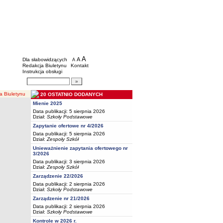
BIP - Oświata Częstochowa
Menu dodatkowe
A
powiększ czcionkę
A
standardowy rozmiar czcionki
Dla słabowidzących
A
pomniejsz czcionkę
Redakcja Biuletynu
Kontakt
Instrukcja obsługi
Wyszukiwarka artykułów
Szukaj
Biuletynu
20 OSTATNIO DODANYCH
Mienie 2025
Data publikacji: 5 sierpnia 2026
Dział:
Szkoły Podstawowe
Zapytanie ofertowe nr 4/2026
Data publikacji: 5 sierpnia 2026
Dział:
Zespoły Szkół
Unieważnienie zapytania ofertowego nr
3/2026
Data publikacji: 3 sierpnia 2026
Dział:
Zespoły Szkół
Zarządzenie 22/2026
Data publikacji: 2 sierpnia 2026
Dział:
Szkoły Podstawowe
Zarządzenie nr 21/2026
Data publikacji: 2 sierpnia 2026
Dział:
Szkoły Podstawowe
Kontrole w 2026 r.