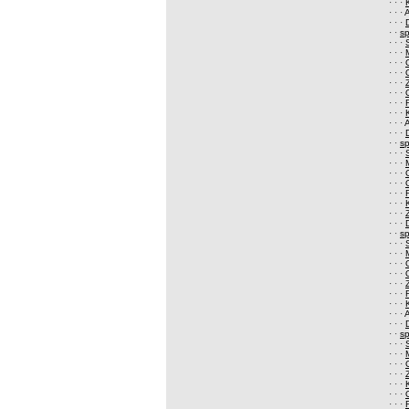
· · ·
· · ·
A
· · ·
· ·
s
· · ·
· · ·
· · ·
· · ·
· · ·
· · ·
· · ·
· · ·
· · ·
· · ·
· ·
s
· · ·
· · ·
· · ·
· · ·
· · ·
· · ·
· · ·
· · ·
· ·
s
· · ·
· · ·
· · ·
· · ·
· · ·
· · ·
· · ·
· · ·
A
· · ·
· ·
s
· · ·
· · ·
· · ·
· · ·
· · ·
· · ·
· · ·