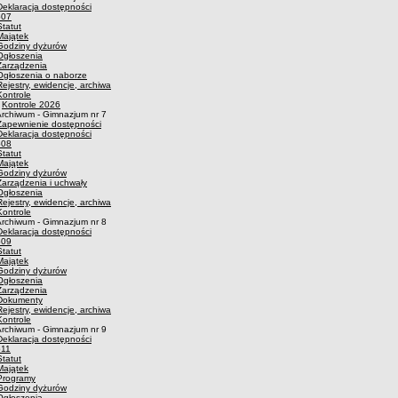
Deklaracja dostępności
p07
Statut
Majątek
Godziny dyżurów
Ogłoszenia
Zarządzenia
Ogłoszenia o naborze
Rejestry, ewidencje, archiwa
Kontrole
·
Kontrole 2026
rchiwum - Gimnazjum nr 7
Zapewnienie dostępności
Deklaracja dostępności
p08
Statut
Majątek
Godziny dyżurów
Zarządzenia i uchwały
Ogłoszenia
Rejestry, ewidencje, archiwa
Kontrole
rchiwum - Gimnazjum nr 8
Deklaracja dostępności
p09
Statut
Majątek
Godziny dyżurów
Ogłoszenia
Zarządzenia
Dokumenty
Rejestry, ewidencje, archiwa
Kontrole
rchiwum - Gimnazjum nr 9
Deklaracja dostępności
p11
Statut
Majątek
Programy
Godziny dyżurów
Ogłoszenia