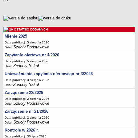
Przedszkola Miejskie
ARCHIWUM SZKÓŁ I PLACÓWEK
metryczka
Zlikwidowane gimnazja
Przekształcone szkoły i placówki
20 OSTATNIO DODANYCH
Mienie 2025
Wielofunkcyjna Placówka
Data publikacji: 5 sierpnia 2026
SPECJALNE OŚRODKI SZKOLNO-WYCHOWAWCZE
Szkoły Podstawowe
Dział:
Specjalny Ośrodek nr 1
Zapytanie ofertowe nr 4/2026
Specjalny Ośrodek nr 5
Data publikacji: 5 sierpnia 2026
BURSA MIEJSKA
Zespoły Szkół
Dział:
Dane podstawowe
Unieważnienie zapytania ofertowego nr 3/2026
Statut
Data publikacji: 3 sierpnia 2026
Zespoły Szkół
Dział:
Majątek
Zarządzenie 22/2026
Godziny dyżurów
Data publikacji: 2 sierpnia 2026
Ogłoszenie
Szkoły Podstawowe
Dział:
Zarządzenie nr 21/2026
Zarządzenia
Data publikacji: 2 sierpnia 2026
Kontrole
Szkoły Podstawowe
Dział:
Rejestry, ewidencje, archiwa
Kontrole w 2026 r.
Sprawozdania
Data publikacji: 30 lipca 2026