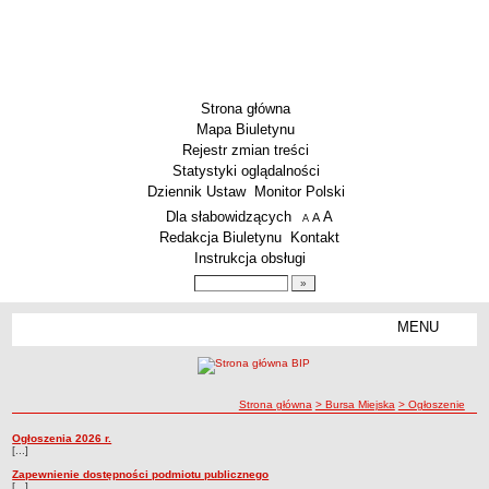
Strona główna
Mapa Biuletynu
Rejestr zmian treści
Statystyki oglądalności
Dziennik Ustaw
Monitor Polski
Menu dodatkowe
Dla słabowidzących
A
powiększ czcionkę
A
standardowy rozmiar czcionki
A
pomniejsz czcionkę
Redakcja Biuletynu
Kontakt
Instrukcja obsługi
Wyszukiwarka artykułów
Szukaj
MENU
Menu
SZKOŁY
Szkoły Podstawowe
ścieżka nawigacji
Strona główna
> Bursa Miejska
> Ogłoszenie
Licea
Zespoły Szkół
Ogłoszenie
Ogłoszenia 2026 r.
Ogłoszenie
[...]
Techniczne Zakłady Naukowe
Zapewnienie dostępności podmiotu publicznego
[...]
PRZEDSZKOLA