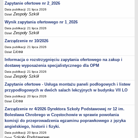
UDOSTĘPNIANIE INFORMACJI PUBLICZNEJ
Zapytanie ofertowe nr 2_2026
OCHRONA DANYCH OSOBOWYCH
Data publikacji: 21 lipca 2026
Zespoły Szkół
Dział:
Wynik zapytania ofertowego nr 1_2026
Data publikacji: 21 lipca 2026
Zespoły Szkół
Dział:
Zarządzenie nr 10/2026
Data publikacji: 21 lipca 2026
Licea
Dział:
Informacja o rozstrzygnięciu zapytania ofertowego na zakup i
dostawę wyposażenia specjalistycznego dla OPM
Data publikacji: 21 lipca 2026
Zespoły Szkół
Dział:
Zapytanie ofertowe - Usługa montażu paneli podłogowych i listew
przypodłogowych w dwóch salach lekcyjnych w budynku VII LO
Data publikacji: 20 lipca 2026
Licea
Dział:
Zarządzenie nr 4/2026 Dyrektora Szkoły Podstawowej nr 12 im.
Bolesława Chrobrego w Częstochowie w sprawie powołania
komisji do przeprowadzenia egzaminu poprawkowego z języka
angielskiego, historii i fizyki.
Data publikacji: 20 lipca 2026
Szkoły Podstawowe
Dział: