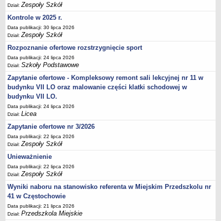
Zespoły Szkół
Dział:
Deklaracja dostępności
Kontrole w 2025 r.
PORADNIE PSYCHOLOGICZNO-PEDAGOGICZNE
Data publikacji: 30 lipca 2026
Zespół Poradni
Zespoły Szkół
Dział:
BIURO FINANSÓW OŚWIATY
Rozpoznanie ofertowe rozstrzygnięcie sport
Dane podstawowe
Data publikacji: 24 lipca 2026
Statut
Szkoły Podstawowe
Dział:
Zapytanie ofertowe - Kompleksowy remont sali lekcyjnej nr 11 w
Majątek
budynku VII LO oraz malowanie części klatki schodowej w
Godziny dyżurów
budynku VII LO.
Ogłoszenia
Data publikacji: 24 lipca 2026
Licea
Dział:
Zarządzenia
Zapytanie ofertowe nr 3/2026
Rejestry, ewidencje, archiwa
Data publikacji: 22 lipca 2026
Kontrole
Zespoły Szkół
Dział:
PONOWNE WYKORZYSTYWANIE
Unieważnienie
Data publikacji: 22 lipca 2026
Sprawozdania
Zespoły Szkół
Dział:
Deklaracja dostępności
Wyniki naboru na stanowisko referenta w Miejskim Przedszkolu nr
DEKLARACJA DOSTĘPNOŚCI
41 w Częstochowie
OŚWIADCZENIA MAJĄTKOWE
Data publikacji: 21 lipca 2026
PONOWNE WYKORZYSTYWANIE
Przedszkola Miejskie
Dział: