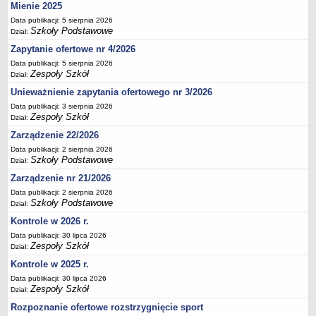
Mienie 2025
Deklaracja dostępności
Data publikacji: 5 sierpnia 2026
PORADNIE PSYCHOLOGICZNO-PEDAGOGICZNE
Szkoły Podstawowe
Dział:
Zespół Poradni
Zapytanie ofertowe nr 4/2026
BIURO FINANSÓW OŚWIATY
Data publikacji: 5 sierpnia 2026
Zespoły Szkół
Dane podstawowe
Dział:
Unieważnienie zapytania ofertowego nr 3/2026
Statut
Data publikacji: 3 sierpnia 2026
Majątek
Zespoły Szkół
Dział:
Godziny dyżurów
Zarządzenie 22/2026
Ogłoszenia
Data publikacji: 2 sierpnia 2026
Szkoły Podstawowe
Dział:
Zarządzenia
Zarządzenie nr 21/2026
Rejestry, ewidencje, archiwa
Data publikacji: 2 sierpnia 2026
Kontrole
Szkoły Podstawowe
Dział:
PONOWNE WYKORZYSTYWANIE
Kontrole w 2026 r.
Data publikacji: 30 lipca 2026
Sprawozdania
Zespoły Szkół
Dział:
Deklaracja dostępności
Kontrole w 2025 r.
DEKLARACJA DOSTĘPNOŚCI
Data publikacji: 30 lipca 2026
Zespoły Szkół
OŚWIADCZENIA MAJĄTKOWE
Dział:
PONOWNE WYKORZYSTYWANIE
Rozpoznanie ofertowe rozstrzygnięcie sport