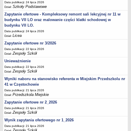
UDOSTĘPNIANIE INFORMACJI PUBLICZNEJ
Data publikacji: 24 lipca 2026
Szkoły Podstawowe
OCHRONA DANYCH OSOBOWYCH
Dział:
Zapytanie ofertowe - Kompleksowy remont sali lekcyjnej nr 11 w
budynku VII LO oraz malowanie części klatki schodowej w
budynku VII LO.
Data publikacji: 24 lipca 2026
Licea
Dział:
Zapytanie ofertowe nr 3/2026
Data publikacji: 22 lipca 2026
Zespoły Szkół
Dział:
Unieważnienie
Data publikacji: 22 lipca 2026
Zespoły Szkół
Dział:
Wyniki naboru na stanowisko referenta w Miejskim Przedszkolu nr
41 w Częstochowie
Data publikacji: 21 lipca 2026
Przedszkola Miejskie
Dział:
Zapytanie ofertowe nr 2_2026
Data publikacji: 21 lipca 2026
Zespoły Szkół
Dział:
Wynik zapytania ofertowego nr 1_2026
Data publikacji: 21 lipca 2026
Zespoły Szkół
Dział: