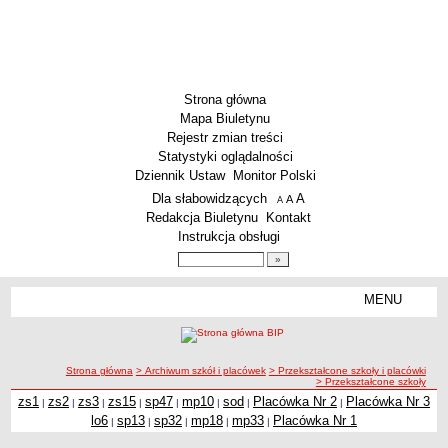
Strona główna
Mapa Biuletynu
Rejestr zmian treści
Statystyki oglądalności
Dziennik Ustaw
Monitor Polski
Menu dodatkowe
Dla słabowidzących
A
powiększ czcionkę
A
standardowy rozmiar czcionki
A
pomniejsz czcionkę
Redakcja Biuletynu
Kontakt
Instrukcja obsługi
Wyszukiwarka artykułów
Szukaj
MENU
Menu
SZKOŁY
Szkoły Podstawowe
ścieżka nawigacji
Strona główna
> Archiwum szkół i placówek
> Przekształcone szkoły i placówki
Licea
> Przekształcone szkoły
Zespoły Szkół
zs1
zs2
zs3
zs15
sp47
mp10
sod
Placówka Nr 2
Placówka Nr 3
|
|
|
|
|
|
|
|
lo6
sp13
sp32
mp18
mp33
Placówka Nr 1
|
|
|
|
|
Techniczne Zakłady Naukowe
PRZEDSZKOLA