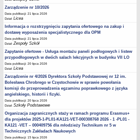
Zarządzenie nr 10/2026
Data publikacji: 21 lipca 2026
Licea
Dział:
Informacja o rozstrzygnięciu zapytania ofertowego na zakup i
dostawę wyposażenia specjalistycznego dla OPM
Data publikacji: 21 lipca 2026
Zespoły Szkół
Dział:
Zapytanie ofertowe - Usługa montażu paneli podłogowych i listew
przypodłogowych w dwóch salach lekcyjnych w budynku VII LO
Data publikacji: 20 lipca 2026
Licea
Dział:
Zarządzenie nr 4/2026 Dyrektora Szkoły Podstawowej nr 12 im.
Bolesława Chrobrego w Częstochowie w sprawie powołania
komisji do przeprowadzenia egzaminu poprawkowego z języka
angielskiego, historii i fizyki.
Data publikacji: 20 lipca 2026
Szkoły Podstawowe
Dział:
Organizacja zagranicznych staży w ramach programu Erasmus+
dla projektów 2025-1-PL01-KA121-VET-000308768 2026 - 1 -PL01 -
KA121 -VET – 000409756 dla młodzieży Technikum nr 5 w
Technicznych Zakładach Naukowych
Data publikacji: 15 lipca 2026