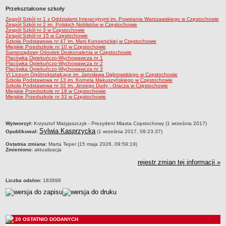
Przekształcone szkoły
Przedszkola Miejskie
Zespół Szkół nr 1 z Oddziałami Interacyjnymi im. Powstania Warszawskiego w Częstochowie
ARCHIWUM SZKÓŁ I PLACÓWEK
Zespół Szkół nr 2 im. Polskich Noblistów w Częstochowie
Zespół Szkół nr 3 w Częstochowie
Zlikwidowane gimnazja
Zespół Szkół nr 15 w Częstochowie
Szkoła Podstawowa nr 47 im. Marii Konopnickiej w Częstochowie
Przekształcone szkoły i placówki
Miejskie Przedszkole nr 10 w Częstochowie
Samorządowy Ośrodek Doskonalenia w Częstochowie
Placówka Opiekuńczo-Wychowawcza nr 1
Wielofunkcyjna Placówka
Placówka Opiekuńczo-Wychowawcza nr 2
Placówka Opiekuńczo-Wychowawcza nr 3
SPECJALNE OŚRODKI SZKOLNO-WYCHOWAWCZE
VI Liceum Ogólnokształcące im. Jarosława Dąbrowskiego w Częstochowie
Szkoła Podstawowa nr 13 im. Kornela Makuszyńskiego w Częstochowie
Specjalny Ośrodek nr 1
Szkoła Podstawowa nr 32 im. Jerzego Dudy - Gracza w Częstochowie
Miejskie Przedszkole nr 18 w Częstochowie
Specjalny Ośrodek nr 5
Miejskie Przedszkole nr 33 w Częstochowie
BURSA MIEJSKA
Dane podstawowe
metryczka
Wytworzył:
Krzysztof Matyjaszczyk - Prezydent Miasta Częstochowy (1 września 2017)
Statut
Sylwia Kasprzycka
Opublikował:
(1 września 2017, 09:23:37)
Majątek
Ostatnia zmiana:
Marta Teper (15 maja 2026, 09:59:19)
Zmieniono:
aktualizacja
Godziny dyżurów
rejestr zmian tej informacji »
Ogłoszenie
Liczba odsłon:
183899
Zarządzenia
Kontrole
Rejestry, ewidencje, archiwa
20 OSTATNIO DODANYCH
Sprawozdania