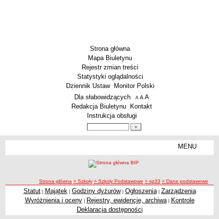
Strona główna
Mapa Biuletynu
Rejestr zmian treści
Statystyki oglądalności
Dziennik Ustaw
Monitor Polski
Menu dodatkowe
Dla słabowidzących
A
powiększ czcionkę
A
standardowy rozmiar czcionki
A
pomniejsz czcionkę
Redakcja Biuletynu
Kontakt
Instrukcja obsługi
Wyszukiwarka artykułów
Szukaj
MENU
Menu
SZKOŁY
Szkoły Podstawowe
ścieżka nawigacji
Strona główna
> Szkoły
> Szkoły Podstawowe
> sp33
> Dane podstawowe
Licea
Statut
Majątek
Godziny dyżurów
Ogłoszenia
Zarządzenia
|
|
|
|
Zespoły Szkół
Wyróżnienia i oceny
Rejestry, ewidencje, archiwa
Kontrole
|
|
Techniczne Zakłady Naukowe
Deklaracja dostępności
PRZEDSZKOLA