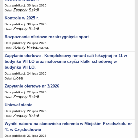
UDOSTĘPNIANIE INFORMACJI PUBLICZNEJ
Data publikacji: 30 lipca 2026
OCHRONA DANYCH OSOBOWYCH
Zespoły Szkół
Dział:
Kontrole w 2025 r.
Data publikacji: 30 lipca 2026
Zespoły Szkół
Dział:
Rozpoznanie ofertowe rozstrzygnięcie sport
Data publikacji: 24 lipca 2026
Szkoły Podstawowe
Dział:
Zapytanie ofertowe - Kompleksowy remont sali lekcyjnej nr 11 w
budynku VII LO oraz malowanie części klatki schodowej w
budynku VII LO.
Data publikacji: 24 lipca 2026
Licea
Dział:
Zapytanie ofertowe nr 3/2026
Data publikacji: 22 lipca 2026
Zespoły Szkół
Dział:
Unieważnienie
Data publikacji: 22 lipca 2026
Zespoły Szkół
Dział:
Wyniki naboru na stanowisko referenta w Miejskim Przedszkolu nr
41 w Częstochowie
Data publikacji: 21 lipca 2026