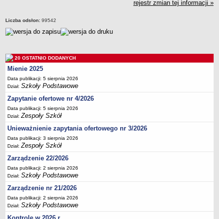
rejestr zmian tej informacji »
Deklaracja dostępności
PORADNIE PSYCHOLOGICZNO-PEDAGOGICZNE
Liczba odsłon:
99542
Zespół Poradni
BIURO FINANSÓW OŚWIATY
Dane podstawowe
20 OSTATNIO DODANYCH
Statut
Mienie 2025
Majątek
Data publikacji: 5 sierpnia 2026
Szkoły Podstawowe
Dział:
Godziny dyżurów
Zapytanie ofertowe nr 4/2026
Ogłoszenia
Data publikacji: 5 sierpnia 2026
Zarządzenia
Zespoły Szkół
Dział:
Rejestry, ewidencje, archiwa
Unieważnienie zapytania ofertowego nr 3/2026
Data publikacji: 3 sierpnia 2026
Kontrole
Zespoły Szkół
Dział:
PONOWNE WYKORZYSTYWANIE
Zarządzenie 22/2026
Sprawozdania
Data publikacji: 2 sierpnia 2026
Szkoły Podstawowe
Dział:
Deklaracja dostępności
Zarządzenie nr 21/2026
DEKLARACJA DOSTĘPNOŚCI
Data publikacji: 2 sierpnia 2026
OŚWIADCZENIA MAJĄTKOWE
Szkoły Podstawowe
Dział:
PONOWNE WYKORZYSTYWANIE
Kontrole w 2026 r.