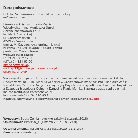
Przedszkola Miejskie
Dane podstawowe
ARCHIWUM SZKÓŁ I PLACÓWEK
Szkoła Podstawowa nr 33 im. Marii Kownackiej
w Częstochowie
Zlikwidowane gimnazja
Dyrektor szkoły - mgr Beata Zemła
Przekształcone szkoły i placówki
Wicedyrektor - mgr Agnieszka Surlej
Szkoła Podstawowa nr 33
im. Marii Kownackiej
Wielofunkcyjna Placówka
ul. Goszczyńskiego 9/11
42-217 Częstochowa
SPECJALNE OŚRODKI SZKOLNO-WYCHOWAWCZE
gmina: M. Częstochowa (gmina miejska)
nr konta 76103011040000000093155001
Specjalny Ośrodek nr 1
powiat: m. Częstochowa
województwo: śląskie
Specjalny Ośrodek nr 5
REGON 000713987
tel/fax 34 324-69-56
BURSA MIEJSKA
strona www szkoły
mail:
sp33@edukacja.czestochowa.pl
Dane podstawowe
skrzynka ePUAP
We wszystkich sprawach związanych z przetwarzaniem danych osobowych w Szkole
Statut
Podstawowej nr 33 im. Marii Kownackiej w Częstochowie może się Pan/i kontaktować z
Inspektorem Ochrony Danych Panią Edytą Bajor lub w przypadku nieobecności Inspektora
Majątek
z Zastępcą Inspektora Ochrony Danych z Panią Moniką Sławuta poprzez adres e-mail:
iod.bfo@edukacja.czestochowa.pl
Godziny dyżurów
lub numer telefonu 34 370 63 14.
Klauzula informacyjna o przetwarzaniu danych osobowych:
Klauzula
Ogłoszenie
Zarządzenia
metryczka
Wytworzył:
Beata Zemła - dyrektor szkoły (1 stycznia 2018)
Kontrole
Opublikował:
klimecka_a (1 marca 2007, 15:27:00)
Rejestry, ewidencje, archiwa
Ostatnia zmiana:
Marcin Kott (21 lipca 2025, 21:17:09)
Zmieniono:
aktualizacja
Sprawozdania