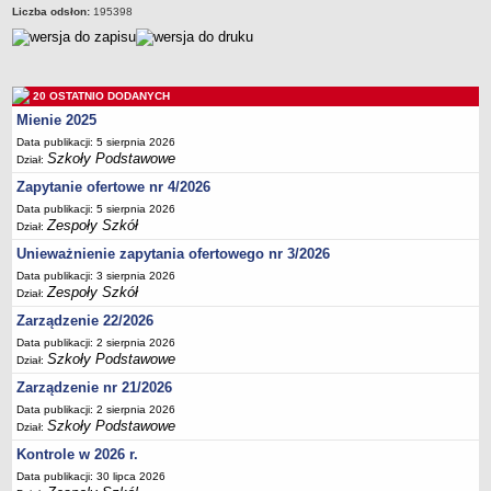
Liczba odsłon:
195398
Deklaracja dostępności
PORADNIE PSYCHOLOGICZNO-PEDAGOGICZNE
Zespół Poradni
BIURO FINANSÓW OŚWIATY
20 OSTATNIO DODANYCH
Dane podstawowe
Mienie 2025
Statut
Data publikacji: 5 sierpnia 2026
Szkoły Podstawowe
Dział:
Majątek
Zapytanie ofertowe nr 4/2026
Godziny dyżurów
Data publikacji: 5 sierpnia 2026
Zespoły Szkół
Dział:
Ogłoszenia
Unieważnienie zapytania ofertowego nr 3/2026
Zarządzenia
Data publikacji: 3 sierpnia 2026
Rejestry, ewidencje, archiwa
Zespoły Szkół
Dział:
Kontrole
Zarządzenie 22/2026
PONOWNE WYKORZYSTYWANIE
Data publikacji: 2 sierpnia 2026
Szkoły Podstawowe
Dział:
Sprawozdania
Zarządzenie nr 21/2026
Deklaracja dostępności
Data publikacji: 2 sierpnia 2026
Szkoły Podstawowe
DEKLARACJA DOSTĘPNOŚCI
Dział:
OŚWIADCZENIA MAJĄTKOWE
Kontrole w 2026 r.
PONOWNE WYKORZYSTYWANIE
Data publikacji: 30 lipca 2026