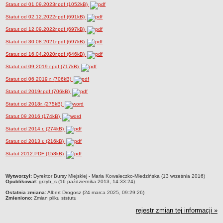
Statut od 01.09.2023r.pdf (1052kB)
Przedszkola Miejskie
Statut od 02.12.2022r.pdf (691kB)
ARCHIWUM SZKÓŁ I PLACÓWEK
Statut od 12.09.2022r.pdf (697kB)
Zlikwidowane gimnazja
Statut od 30.08.2021r.pdf (697kB)
Przekształcone szkoły i placówki
Statut od 16.04.2020r.pdf (646kB)
Wielofunkcyjna Placówka
Statut od 09 2019 r.pdf (717kB)
SPECJALNE OŚRODKI SZKOLNO-WYCHOWAWCZE
Statut od 06 2019 r. (706kB)
Specjalny Ośrodek nr 1
Statut od 2019r.pdf (706kB)
Specjalny Ośrodek nr 5
Statut od 2018r. (275kB)
BURSA MIEJSKA
Dane podstawowe
Statut 09 2016 (174kB)
Statut
Statut od 2014 r. (274kB)
Majątek
Statut od 2013 r. (216kB)
Godziny dyżurów
Statut 2012.PDF (158kB)
Ogłoszenie
metryczka
Wytworzył:
Dyrektor Bursy Miejskiej - Maria Kowaleczko-Miedzińska (13 września 2016)
Zarządzenia
Opublikował:
grzyb_s (16 października 2013, 14:33:24)
Kontrole
Ostatnia zmiana:
Albert Drogosz (24 marca 2025, 09:29:26)
Zmieniono:
Zmian pliku ststutu
Rejestry, ewidencje, archiwa
rejestr zmian tej informacji »
Sprawozdania