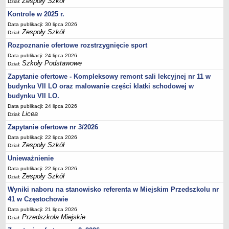
Zespoły Szkół
UDOSTĘPNIANIE INFORMACJI PUBLICZNEJ
Dział:
OCHRONA DANYCH OSOBOWYCH
Kontrole w 2025 r.
Data publikacji: 30 lipca 2026
Zespoły Szkół
Dział:
Rozpoznanie ofertowe rozstrzygnięcie sport
Data publikacji: 24 lipca 2026
Szkoły Podstawowe
Dział:
Zapytanie ofertowe - Kompleksowy remont sali lekcyjnej nr 11 w
budynku VII LO oraz malowanie części klatki schodowej w
budynku VII LO.
Data publikacji: 24 lipca 2026
Licea
Dział:
Zapytanie ofertowe nr 3/2026
Data publikacji: 22 lipca 2026
Zespoły Szkół
Dział:
Unieważnienie
Data publikacji: 22 lipca 2026
Zespoły Szkół
Dział:
Wyniki naboru na stanowisko referenta w Miejskim Przedszkolu nr
41 w Częstochowie
Data publikacji: 21 lipca 2026
Przedszkola Miejskie
Dział: