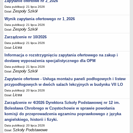
Zapytanie ofertowe nr 2_2026
Data publikacji: 21 lipca 2026
Zespoły Szkół
Dział:
Wynik zapytania ofertowego nr 1_2026
Data publikacji: 21 lipca 2026
Zespoły Szkół
Dział:
Zarządzenie nr 10/2026
Data publikacji: 21 lipca 2026
Licea
Dział:
Informacja o rozstrzygnięciu zapytania ofertowego na zakup i
dostawę wyposażenia specjalistycznego dla OPM
Data publikacji: 21 lipca 2026
Zespoły Szkół
Dział:
Zapytanie ofertowe - Usługa montażu paneli podłogowych i listew
przypodłogowych w dwóch salach lekcyjnych w budynku VII LO
Data publikacji: 20 lipca 2026
Licea
Dział:
Zarządzenie nr 4/2026 Dyrektora Szkoły Podstawowej nr 12 im.
Bolesława Chrobrego w Częstochowie w sprawie powołania
komisji do przeprowadzenia egzaminu poprawkowego z języka
angielskiego, historii i fizyki.
Data publikacji: 20 lipca 2026
Szkoły Podstawowe
Dział: