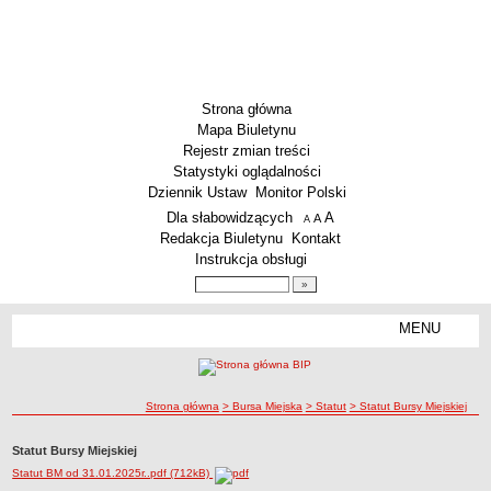
Strona główna
Mapa Biuletynu
Rejestr zmian treści
Statystyki oglądalności
Dziennik Ustaw
Monitor Polski
Menu dodatkowe
Dla słabowidzących
A
powiększ czcionkę
A
standardowy rozmiar czcionki
A
pomniejsz czcionkę
Redakcja Biuletynu
Kontakt
Instrukcja obsługi
Wyszukiwarka artykułów
Szukaj
MENU
Menu
SZKOŁY
Szkoły Podstawowe
ścieżka nawigacji
Strona główna
> Bursa Miejska
> Statut
> Statut Bursy Miejskiej
Licea
Zespoły Szkół
Statut Bursy Miejskiej
Techniczne Zakłady Naukowe
Statut BM od 31.01.2025r..pdf (712kB)
PRZEDSZKOLA