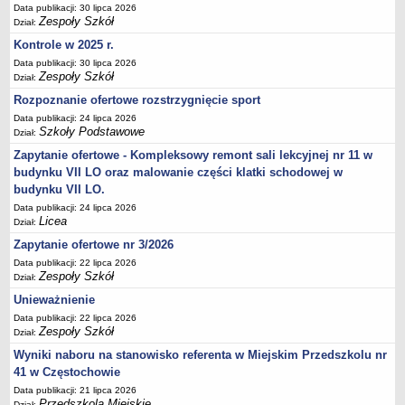
UDOSTĘPNIANIE INFORMACJI PUBLICZNEJ
Data publikacji: 30 lipca 2026
Zespoły Szkół
OCHRONA DANYCH OSOBOWYCH
Dział:
Kontrole w 2025 r.
Data publikacji: 30 lipca 2026
Zespoły Szkół
Dział:
Rozpoznanie ofertowe rozstrzygnięcie sport
Data publikacji: 24 lipca 2026
Szkoły Podstawowe
Dział:
Zapytanie ofertowe - Kompleksowy remont sali lekcyjnej nr 11 w
budynku VII LO oraz malowanie części klatki schodowej w
budynku VII LO.
Data publikacji: 24 lipca 2026
Licea
Dział:
Zapytanie ofertowe nr 3/2026
Data publikacji: 22 lipca 2026
Zespoły Szkół
Dział:
Unieważnienie
Data publikacji: 22 lipca 2026
Zespoły Szkół
Dział:
Wyniki naboru na stanowisko referenta w Miejskim Przedszkolu nr
41 w Częstochowie
Data publikacji: 21 lipca 2026
Przedszkola Miejskie
Dział: