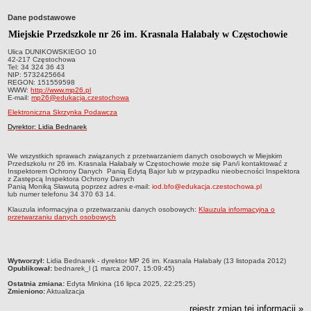
Przedszkola Miejskie
Dane podstawowe
ARCHIWUM SZKÓŁ I PLACÓWEK
Miejskie Przedszkole nr 26 im. Krasnala Hałabały w Częstochowie
Zlikwidowane gimnazja
Ulica DUNIKOWSKIEGO 10
42-217 Częstochowa
Przekształcone szkoły i placówki
Tel: 34 324 36 43
NIP: 5732425664
Wielofunkcyjna Placówka
REGON: 151559598
WWW:
http://www.mp26.pl
SPECJALNE OŚRODKI SZKOLNO-WYCHOWAWCZE
E-mail:
mp26@edukacja.czestochowa
Specjalny Ośrodek nr 1
Elektroniczna Skrzynka Podawcza
Dyrektor: Lidia Bednarek
Specjalny Ośrodek nr 5
BURSA MIEJSKA
We wszystkich sprawach związanych z przetwarzaniem danych osobowych w Miejskim
Dane podstawowe
Przedszkolu nr 26 im. Krasnala Hałabały w Częstochowie może się Pan/i kontaktować z
Inspektorem Ochrony Danych Panią Edytą Bajor lub w przypadku nieobecności Inspektora
Statut
z Zastępcą Inspektora Ochrony Danych
Panią Moniką Sławutą poprzez adres e-mail:
iod.bfo@edukacja.czestochowa.pl
lub numer telefonu 34 370 63 14.
Majątek
Klauzula informacyjna o przetwarzaniu danych osobowych:
Klauzula informacyjna o
Godziny dyżurów
przetwarzaniu danych osobowych
Ogłoszenie
Zarządzenia
metryczka
Wytworzył:
Lidia Bednarek - dyrektor MP 26 im. Krasnala Hałabały (13 listopada 2012)
Kontrole
Opublikował:
bednarek_l (1 marca 2007, 15:09:45)
Ostatnia zmiana:
Edyta Minkina (16 lipca 2025, 22:25:25)
Rejestry, ewidencje, archiwa
Zmieniono:
Aktualizacja
Sprawozdania
rejestr zmian tej informacji »