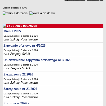
Deklaracja dostępności
Liczba odsłon:
83908
PORADNIE PSYCHOLOGICZNO-PEDAGOGICZNE
Zespół Poradni
BIURO FINANSÓW OŚWIATY
Dane podstawowe
20 OSTATNIO DODANYCH
Statut
Mienie 2025
Data publikacji: 5 sierpnia 2026
Majątek
Szkoły Podstawowe
Dział:
Godziny dyżurów
Zapytanie ofertowe nr 4/2026
Ogłoszenia
Data publikacji: 5 sierpnia 2026
Zespoły Szkół
Dział:
Zarządzenia
Unieważnienie zapytania ofertowego nr 3/2026
Rejestry, ewidencje, archiwa
Data publikacji: 3 sierpnia 2026
Kontrole
Zespoły Szkół
Dział:
PONOWNE WYKORZYSTYWANIE
Zarządzenie 22/2026
Data publikacji: 2 sierpnia 2026
Sprawozdania
Szkoły Podstawowe
Dział:
Deklaracja dostępności
Zarządzenie nr 21/2026
DEKLARACJA DOSTĘPNOŚCI
Data publikacji: 2 sierpnia 2026
OŚWIADCZENIA MAJĄTKOWE
Szkoły Podstawowe
Dział:
PONOWNE WYKORZYSTYWANIE
Kontrole w 2026 r.