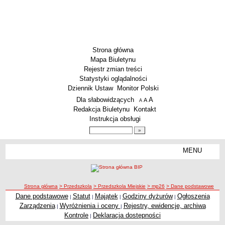
Strona główna
Mapa Biuletynu
Rejestr zmian treści
Statystyki oglądalności
Dziennik Ustaw
Monitor Polski
Menu dodatkowe
Dla słabowidzących
A
powiększ czcionkę
A
standardowy rozmiar czcionki
A
pomniejsz czcionkę
Redakcja Biuletynu
Kontakt
Instrukcja obsługi
Wyszukiwarka artykułów
Szukaj
MENU
Menu
SZKOŁY
Szkoły Podstawowe
ścieżka nawigacji
Strona główna
> Przedszkola
> Przedszkola Miejskie
> mp26
> Dane podstawowe
Licea
Dane podstawowe
Statut
Majątek
Godziny dyżurów
Ogłoszenia
|
|
|
|
Zespoły Szkół
Zarządzenia
Wyróżnienia i oceny
Rejestry, ewidencje, archiwa
|
|
Techniczne Zakłady Naukowe
Kontrole
Deklaracja dostępności
|
PRZEDSZKOLA