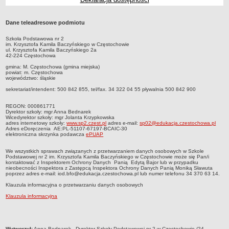
Przedszkola Miejskie
ARCHIWUM SZKÓŁ I PLACÓWEK
Dane teleadresowe podmiotu
Zlikwidowane gimnazja
Szkoła Podstawowa nr 2
im. Krzysztofa Kamila Baczyńskiego
w Częstochowie
Przekształcone szkoły i placówki
ul. Krzysztofa Kamila Baczyńskiego 2a
42-224 Częstochowa
Wielofunkcyjna Placówka
gmina: M. Częstochowa (gmina miejska)
SPECJALNE OŚRODKI SZKOLNO-WYCHOWAWCZE
powiat: m. Częstochowa
województwo: śląskie
Specjalny Ośrodek nr 1
sekretariat/intendent: 500 842 855, tel/fax. 34 322 04 55 pływalnia 500 842 900
Specjalny Ośrodek nr 5
REGON: 000861771
BURSA MIEJSKA
Dyrektor szkoły: mgr Anna Bednarek
Dane podstawowe
Wicedyrektor szkoły: mgr Jolanta Krzypkowska
adres internetowy szkoły:
www.sp2.czest.pl
adres e-mail:
sp02@edukacja.czestochowa.pl
Adres eDoręczenia AE:PL-51107-67197-BCAIC-30
Statut
elektroniczna skrzynka podawcza
ePUAP
Majątek
We wszystkich sprawach związanych z przetwarzaniem danych osobowych w Szkole
Podstawowej nr 2 im. Krzysztofa Kamila Baczyńskiego w Częstochowie może się Pan/i
Godziny dyżurów
kontaktować z Inspektorem Ochrony Danych Panią Edytą Bajor lub w przypadku
nieobecności Inspektora z Zastępcą Inspektora Ochrony Danych Panią Moniką Sławuta
Ogłoszenie
poprzez adres e-mail: iod.bfo@edukacja.czestochowa.pl lub numer telefonu 34 370 63 14.
Zarządzenia
Klauzula informacyjna o przetwarzaniu danych osobowych
Klauzula informacyjna
Kontrole
Rejestry, ewidencje, archiwa
Sprawozdania
metryczka
Wytworzył:
Anna Bednarek - Dyrektor Szkoły Podstawowej nr 2 w Częstochowie (24