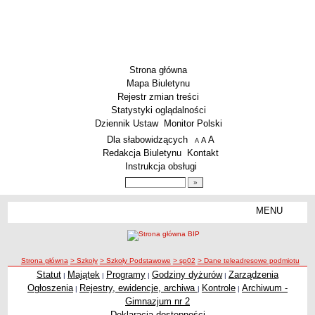
Strona główna
Mapa Biuletynu
Rejestr zmian treści
Statystyki oglądalności
Dziennik Ustaw
Monitor Polski
Menu dodatkowe
Dla słabowidzących
A
powiększ czcionkę
A
standardowy rozmiar czcionki
A
pomniejsz czcionkę
Redakcja Biuletynu
Kontakt
Instrukcja obsługi
Wyszukiwarka artykułów
Szukaj
MENU
Menu
SZKOŁY
Szkoły Podstawowe
ścieżka nawigacji
Strona główna
> Szkoły
> Szkoły Podstawowe
> sp02
> Dane teleadresowe podmiotu
Licea
Statut
Majątek
Programy
Godziny dyżurów
Zarządzenia
|
|
|
|
Zespoły Szkół
Ogłoszenia
Rejestry, ewidencje, archiwa
Kontrole
Archiwum -
|
|
|
Techniczne Zakłady Naukowe
Gimnazjum nr 2
Deklaracja dostępności
PRZEDSZKOLA