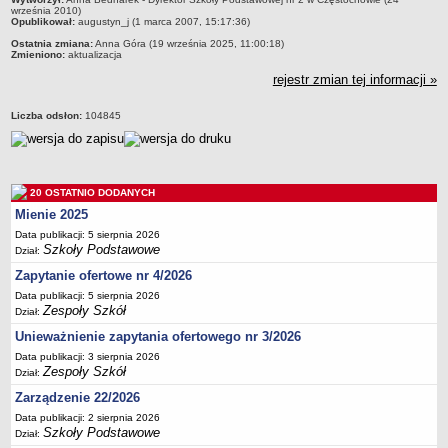
września 2010)
Deklaracja dostępności
Opublikował:
augustyn_j (1 marca 2007, 15:17:36)
PORADNIE PSYCHOLOGICZNO-PEDAGOGICZNE
Ostatnia zmiana:
Anna Góra (19 września 2025, 11:00:18)
Zmieniono:
aktualizacja
Zespół Poradni
rejestr zmian tej informacji »
BIURO FINANSÓW OŚWIATY
Dane podstawowe
Liczba odsłon:
104845
Statut
Majątek
Godziny dyżurów
20 OSTATNIO DODANYCH
Ogłoszenia
Mienie 2025
Zarządzenia
Data publikacji: 5 sierpnia 2026
Szkoły Podstawowe
Dział:
Rejestry, ewidencje, archiwa
Zapytanie ofertowe nr 4/2026
Kontrole
Data publikacji: 5 sierpnia 2026
Zespoły Szkół
PONOWNE WYKORZYSTYWANIE
Dział:
Unieważnienie zapytania ofertowego nr 3/2026
Sprawozdania
Data publikacji: 3 sierpnia 2026
Deklaracja dostępności
Zespoły Szkół
Dział:
DEKLARACJA DOSTĘPNOŚCI
Zarządzenie 22/2026
OŚWIADCZENIA MAJĄTKOWE
Data publikacji: 2 sierpnia 2026
PONOWNE WYKORZYSTYWANIE
Szkoły Podstawowe
Dział: