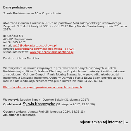
Przedszkola Miejskie
Dane podstawowe
ARCHIWUM SZKÓŁ I PLACÓWEK
Szkoła Podstawowa nr 16 w Częstochowie
Zlikwidowane gimnazja
utworzona z dniem 1 września 2017r. na podstawie Aktu założycielskiego stanowiącego
Przekształcone szkoły i placówki
Załącznik Nr 5 do Uchwały Nr 533.XXXVIII.2017 Rady Miasta Częstochowy z dnia 27 marca
2017r.
Wielofunkcyjna Placówka
ul. Ułańska 5/7
42-202 Częstochowa
SPECJALNE OŚRODKI SZKOLNO-WYCHOWAWCZE
tel: 34 365 76 74
e-mail:
sp16@edukacja.czestochowa.pl
Specjalny Ośrodek nr 1
ePUAP:
Elektroniczna skrzynaka podawcza - e-PUAP
strona internetowa:
www.sp16czest.szkolnastrona.pl
Specjalny Ośrodek nr 5
Dyrektor: Jolanta Dominiak
BURSA MIEJSKA
Dane podstawowe
We wszystkich sprawach związanych z przetwarzaniem danych osobowych w Szkole
Podstawowej nr 16 im. Bolesława Chrobrego w Częstochowie. może się Pan/i kontaktować
z Inspektorem Ochrony Danych Panią Moniką Sławuta lub w przypadku nieobecności
Statut
Inspektora z Zastępcą Inspektora Ochrony Danych z Panią Edytą Bajor poprzez adres e-
mail: iod.bfo@edukacja.czestochowa.pl lub numer telefonu 34 370 63 14.
Majątek
Klauzula informacyjna o przetwarzaniu danych osobowych
Godziny dyżurów
Ogłoszenie
metryczka
Wytworzył:
Jarosław Nurek - Dyrektor Szkoły (31 sierpnia 2017)
Sylwia Kasprzycka
Opublikował:
(31 sierpnia 2017, 13:05:56)
Zarządzenia
Ostatnia zmiana:
Janusz Frej (28 listopada 2024, 18:31:11)
Kontrole
Zmieniono:
aktualizacja
Rejestry, ewidencje, archiwa
rejestr zmian tej informacji »
Sprawozdania