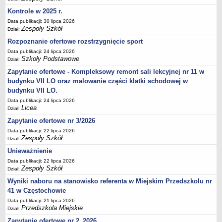
UDOSTĘPNIANIE INFORMACJI PUBLICZNEJ
Kontrole w 2025 r.
OCHRONA DANYCH OSOBOWYCH
Data publikacji: 30 lipca 2026
Zespoły Szkół
Dział:
Rozpoznanie ofertowe rozstrzygnięcie sport
Data publikacji: 24 lipca 2026
Szkoły Podstawowe
Dział:
Zapytanie ofertowe - Kompleksowy remont sali lekcyjnej nr 11 w
budynku VII LO oraz malowanie części klatki schodowej w
budynku VII LO.
Data publikacji: 24 lipca 2026
Licea
Dział:
Zapytanie ofertowe nr 3/2026
Data publikacji: 22 lipca 2026
Zespoły Szkół
Dział:
Unieważnienie
Data publikacji: 22 lipca 2026
Zespoły Szkół
Dział:
Wyniki naboru na stanowisko referenta w Miejskim Przedszkolu nr
41 w Częstochowie
Data publikacji: 21 lipca 2026
Przedszkola Miejskie
Dział:
Zapytanie ofertowe nr 2_2026