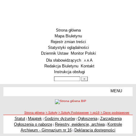
Strona główna
Mapa Biuletynu
Rejestr zmian treści
Statystyki oglądalności
Dziennik Ustaw
Monitor Polski
Menu dodatkowe
Dla słabowidzących
A
powiększ czcionkę
A
standardowy rozmiar czcionki
A
pomniejsz czcionkę
Redakcja Biuletynu
Kontakt
Instrukcja obsługi
Wyszukiwarka artykułów
Szukaj
MENU
Menu
SZKOŁY
Szkoły Podstawowe
ścieżka nawigacji
Strona główna
> Szkoły
> Szkoły Podstawowe
> sp16
> Dane podstawowe
Licea
Statut
Majątek
Godziny dyżurów
Ogłoszenia
Zarządzenia
|
|
|
|
Zespoły Szkół
Ogłoszenia o naborze
Rejestry, ewidencje, archiwa
Kontrole
|
|
Techniczne Zakłady Naukowe
Archiwum - Gimnazjum nr 16
Deklaracja dostępności
|
PRZEDSZKOLA