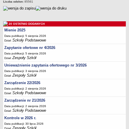
Liczba odsłon:
85561
Deklaracja dostępności
PORADNIE PSYCHOLOGICZNO-PEDAGOGICZNE
Zespół Poradni
20 OSTATNIO DODANYCH
BIURO FINANSÓW OŚWIATY
Mienie 2025
Dane podstawowe
Data publikacji: 5 sierpnia 2026
Statut
Szkoły Podstawowe
Dział:
Majątek
Zapytanie ofertowe nr 4/2026
Godziny dyżurów
Data publikacji: 5 sierpnia 2026
Zespoły Szkół
Dział:
Ogłoszenia
Unieważnienie zapytania ofertowego nr 3/2026
Zarządzenia
Data publikacji: 3 sierpnia 2026
Rejestry, ewidencje, archiwa
Zespoły Szkół
Dział:
Kontrole
Zarządzenie 22/2026
Data publikacji: 2 sierpnia 2026
PONOWNE WYKORZYSTYWANIE
Szkoły Podstawowe
Dział:
Sprawozdania
Zarządzenie nr 21/2026
Deklaracja dostępności
Data publikacji: 2 sierpnia 2026
Szkoły Podstawowe
Dział:
DEKLARACJA DOSTĘPNOŚCI
Kontrole w 2026 r.
OŚWIADCZENIA MAJĄTKOWE
PONOWNE WYKORZYSTYWANIE
Data publikacji: 30 lipca 2026
Zespoły Szkół
Dział: