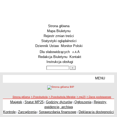
Strona główna
Mapa Biuletynu
Rejestr zmian treści
Statystyki oglądalności
Dziennik Ustaw
Monitor Polski
Menu dodatkowe
Dla słabowidzących
A
powiększ czcionkę
A
standardowy rozmiar czcionki
A
pomniejsz czcionkę
Redakcja Biuletynu
Kontakt
Instrukcja obsługi
Wyszukiwarka artykułów
Szukaj
MENU
Menu
SZKOŁY
Szkoły Podstawowe
ścieżka nawigacji
Strona główna
> Przedszkola
> Przedszkola Miejskie
> mp25
> Dane podstawowe
Licea
Majątek
Statut MP25
Godziny dyżurów
Ogłoszenia
Rejestry,
|
|
|
|
Zespoły Szkół
ewidencje, archiwa
Techniczne Zakłady Naukowe
Kontrole
Zarządzenia
Sprawozdania finansowe
Deklaracja dostępności
|
|
|
PRZEDSZKOLA