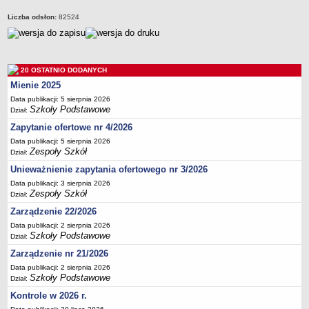
Deklaracja dostępności
Liczba odsłon:
82524
PORADNIE PSYCHOLOGICZNO-PEDAGOGICZNE
Zespół Poradni
BIURO FINANSÓW OŚWIATY
20 OSTATNIO DODANYCH
Dane podstawowe
Mienie 2025
Statut
Data publikacji: 5 sierpnia 2026
Majątek
Szkoły Podstawowe
Dział:
Godziny dyżurów
Zapytanie ofertowe nr 4/2026
Data publikacji: 5 sierpnia 2026
Ogłoszenia
Zespoły Szkół
Dział:
Zarządzenia
Unieważnienie zapytania ofertowego nr 3/2026
Rejestry, ewidencje, archiwa
Data publikacji: 3 sierpnia 2026
Zespoły Szkół
Dział:
Kontrole
Zarządzenie 22/2026
PONOWNE WYKORZYSTYWANIE
Data publikacji: 2 sierpnia 2026
Sprawozdania
Szkoły Podstawowe
Dział:
Deklaracja dostępności
Zarządzenie nr 21/2026
DEKLARACJA DOSTĘPNOŚCI
Data publikacji: 2 sierpnia 2026
Szkoły Podstawowe
Dział:
OŚWIADCZENIA MAJĄTKOWE
Kontrole w 2026 r.
PONOWNE WYKORZYSTYWANIE