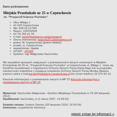
Przedszkola Miejskie
Dane podstawowe
ARCHIWUM SZKÓŁ I PLACÓWEK
Miejskie Przedszkole nr 25 w Częstochowie
Zlikwidowane gimnazja
im. "Przyjaciół Kubusia Puchatka"
Ulica Wittiga 1
Przekształcone szkoły i placówki
42-209 Częstochowa
Nip: 949-16-13-508
Wielofunkcyjna Placówka
Regon: 150532628
tel: 34 360 41 59
SPECJALNE OŚRODKI SZKOLNO-WYCHOWAWCZE
e-mail:
mp25@edukacja.czestochowa.pl
Strona internetowa:
www.mp25.szkolnastrona.pl/
Specjalny Ośrodek nr 1
gmina: M. Częstochowa (gmina miejska)
powiat: m. Częstochowa
województwo: śląskie
Specjalny Ośrodek nr 5
ePUAP -
ePUAP
Dyrektor: mgr Małgorzata Stachurska
BURSA MIEJSKA
Dane podstawowe
We wszystkich sprawach związanych z przetwarzaniem danych osobowych w Miejskim
Przedszkolu Nr 25 im. "Przyjaciół Kubusia Puchatka" w Częstochowie ul. Wittiga 1 może się
Statut
Pani/Pan kontaktować z Inspektorem Ochrony Danych Panią Edytą Bajor lub w przypadku
nieobecności Inspektora z Zastępcą Inspektora Ochrony Danych Panią Moniką Sławuta
Majątek
poprzez adres e-mail:
iod.bfo@edukacja.czestochowa.pl
lub numer telefonu 34 370 63 14.
Klauzula informacyjna o przetwarzaniu danych w MP 25
Klauzula informacyjna o
Godziny dyżurów
przetwarzaniu danych w MP 25
Ogłoszenie
metryczka
Wytworzył:
Stachurska Małgorzata - Dyrektor Miejskiego Przedszkola nr 25 (28 listopada
Zarządzenia
2012)
Opublikował:
stachurska_m (1 marca 2007, 15:09:32)
Kontrole
Ostatnia zmiana:
Justyna Staniec (28 listopada 2024, 16:54:39)
Rejestry, ewidencje, archiwa
Zmieniono:
uzupełnienie informacji
rejestr zmian tej informacji »
Sprawozdania