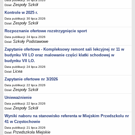
Data publikacji: 30 lipca 2026
UDOSTĘPNIANIE INFORMACJI PUBLICZNEJ
Zespoły Szkół
Dział:
OCHRONA DANYCH OSOBOWYCH
Kontrole w 2025 r.
Data publikacji: 30 lipca 2026
Zespoły Szkół
Dział:
Rozpoznanie ofertowe rozstrzygnięcie sport
Data publikacji: 24 lipca 2026
Szkoły Podstawowe
Dział:
Zapytanie ofertowe - Kompleksowy remont sali lekcyjnej nr 11 w
budynku VII LO oraz malowanie części klatki schodowej w
budynku VII LO.
Data publikacji: 24 lipca 2026
Licea
Dział:
Zapytanie ofertowe nr 3/2026
Data publikacji: 22 lipca 2026
Zespoły Szkół
Dział:
Unieważnienie
Data publikacji: 22 lipca 2026
Zespoły Szkół
Dział:
Wyniki naboru na stanowisko referenta w Miejskim Przedszkolu nr
41 w Częstochowie
Data publikacji: 21 lipca 2026
Przedszkola Miejskie
Dział: