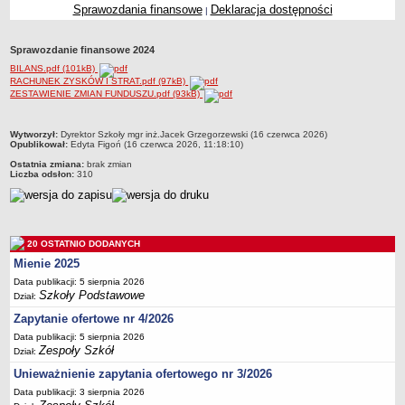
Sprawozdania finansowe
Deklaracja dostępności
|
Przedszkola Miejskie
ARCHIWUM SZKÓŁ I PLACÓWEK
Sprawozdanie finansowe 2024
Zlikwidowane gimnazja
BILANS.pdf (101kB)
Przekształcone szkoły i placówki
RACHUNEK ZYSKÓW I STRAT.pdf (97kB)
ZESTAWIENIE ZMIAN FUNDUSZU.pdf (93kB)
Wielofunkcyjna Placówka
SPECJALNE OŚRODKI SZKOLNO-WYCHOWAWCZE
metryczka
Wytworzył:
Dyrektor Szkoły mgr inż.Jacek Grzegorzewski (16 czerwca 2026)
Specjalny Ośrodek nr 1
Opublikował:
Edyta Figoń (16 czerwca 2026, 11:18:10)
Ostatnia zmiana:
brak zmian
Specjalny Ośrodek nr 5
Liczba odsłon:
310
BURSA MIEJSKA
Dane podstawowe
Statut
20 OSTATNIO DODANYCH
Majątek
Mienie 2025
Godziny dyżurów
Data publikacji: 5 sierpnia 2026
Szkoły Podstawowe
Dział:
Ogłoszenie
Zapytanie ofertowe nr 4/2026
Zarządzenia
Data publikacji: 5 sierpnia 2026
Kontrole
Zespoły Szkół
Dział:
Rejestry, ewidencje, archiwa
Unieważnienie zapytania ofertowego nr 3/2026
Data publikacji: 3 sierpnia 2026
Sprawozdania