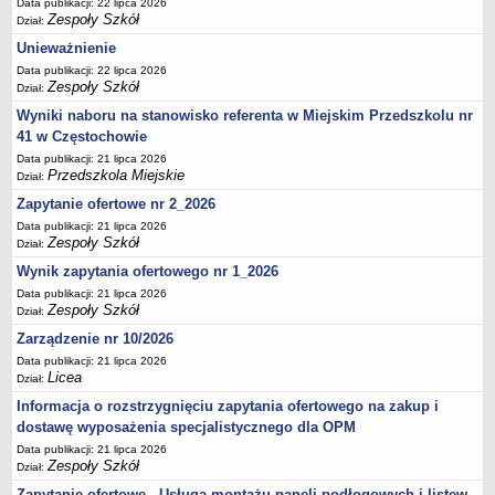
UDOSTĘPNIANIE INFORMACJI PUBLICZNEJ
Data publikacji: 22 lipca 2026
Zespoły Szkół
Dział:
OCHRONA DANYCH OSOBOWYCH
Unieważnienie
Data publikacji: 22 lipca 2026
Zespoły Szkół
Dział:
Wyniki naboru na stanowisko referenta w Miejskim Przedszkolu nr
41 w Częstochowie
Data publikacji: 21 lipca 2026
Przedszkola Miejskie
Dział:
Zapytanie ofertowe nr 2_2026
Data publikacji: 21 lipca 2026
Zespoły Szkół
Dział:
Wynik zapytania ofertowego nr 1_2026
Data publikacji: 21 lipca 2026
Zespoły Szkół
Dział:
Zarządzenie nr 10/2026
Data publikacji: 21 lipca 2026
Licea
Dział:
Informacja o rozstrzygnięciu zapytania ofertowego na zakup i
dostawę wyposażenia specjalistycznego dla OPM
Data publikacji: 21 lipca 2026
Zespoły Szkół
Dział:
Zapytanie ofertowe - Usługa montażu paneli podłogowych i listew