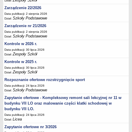
Zespoły Szkół
Dział:
Deklaracja dostępności
Zarządzenie 22/2026
PORADNIE PSYCHOLOGICZNO-PEDAGOGICZNE
Data publikacji: 2 sierpnia 2026
Zespół Poradni
Szkoły Podstawowe
Dział:
BIURO FINANSÓW OŚWIATY
Zarządzenie nr 21/2026
Dane podstawowe
Data publikacji: 2 sierpnia 2026
Szkoły Podstawowe
Dział:
Statut
Kontrole w 2026 r.
Majątek
Data publikacji: 30 lipca 2026
Godziny dyżurów
Zespoły Szkół
Dział:
Ogłoszenia
Kontrole w 2025 r.
Data publikacji: 30 lipca 2026
Zarządzenia
Zespoły Szkół
Dział:
Rejestry, ewidencje, archiwa
Rozpoznanie ofertowe rozstrzygnięcie sport
Kontrole
Data publikacji: 24 lipca 2026
Szkoły Podstawowe
Dział:
PONOWNE WYKORZYSTYWANIE
Zapytanie ofertowe - Kompleksowy remont sali lekcyjnej nr 11 w
Sprawozdania
budynku VII LO oraz malowanie części klatki schodowej w
Deklaracja dostępności
budynku VII LO.
DEKLARACJA DOSTĘPNOŚCI
Data publikacji: 24 lipca 2026
Licea
Dział:
OŚWIADCZENIA MAJĄTKOWE
Zapytanie ofertowe nr 3/2026
PONOWNE WYKORZYSTYWANIE