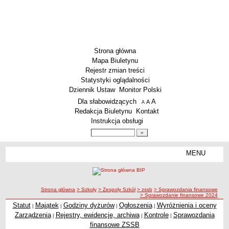
Strona główna
Mapa Biuletynu
Rejestr zmian treści
Statystyki oglądalności
Dziennik Ustaw
Monitor Polski
Menu dodatkowe
Dla słabowidzących
A
powiększ czcionkę
A
standardowy rozmiar czcionki
A
pomniejsz czcionkę
Redakcja Biuletynu
Kontakt
Instrukcja obsługi
Wyszukiwarka artykułów
Szukaj
MENU
Menu
SZKOŁY
Szkoły Podstawowe
ścieżka nawigacji
Strona główna
> Szkoły
> Zespoły Szkół
> zssb
> Sprawozdania finansowe
Licea
> Sprawozdanie finansowe 2024
Zespoły Szkół
Statut
Majątek
Godziny dyżurów
Ogłoszenia
Wyróżnienia i oceny
|
|
|
|
Zarządzenia
Rejestry, ewidencje, archiwa
Kontrole
Sprawozdania
|
|
|
Techniczne Zakłady Naukowe
finansowe ZSSB
PRZEDSZKOLA