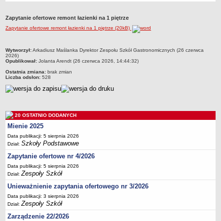
Przedszkola Miejskie
Zapytanie ofertowe remont łazienki na 1 piętrze
ARCHIWUM SZKÓŁ I PLACÓWEK
Zapytanie ofertowe remont łazienki na 1 piętrze (20kB)
Zlikwidowane gimnazja
Przekształcone szkoły i placówki
metryczka
Wytworzył:
Arkadiusz Maślanka Dyrektor Zespołu Szkół Gastronomicznych (26 czerwca
2026)
Wielofunkcyjna Placówka
Opublikował:
Jolanta Arendt (26 czerwca 2026, 14:44:32)
SPECJALNE OŚRODKI SZKOLNO-WYCHOWAWCZE
Ostatnia zmiana:
brak zmian
Liczba odsłon:
528
Specjalny Ośrodek nr 1
Specjalny Ośrodek nr 5
BURSA MIEJSKA
Dane podstawowe
20 OSTATNIO DODANYCH
Mienie 2025
Statut
Data publikacji: 5 sierpnia 2026
Majątek
Szkoły Podstawowe
Dział:
Godziny dyżurów
Zapytanie ofertowe nr 4/2026
Ogłoszenie
Data publikacji: 5 sierpnia 2026
Zespoły Szkół
Dział:
Zarządzenia
Unieważnienie zapytania ofertowego nr 3/2026
Kontrole
Data publikacji: 3 sierpnia 2026
Zespoły Szkół
Rejestry, ewidencje, archiwa
Dział:
Zarządzenie 22/2026
Sprawozdania