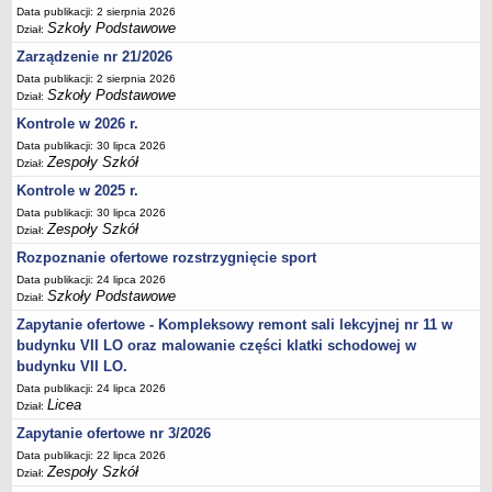
Data publikacji: 2 sierpnia 2026
Deklaracja dostępności
Szkoły Podstawowe
Dział:
PORADNIE PSYCHOLOGICZNO-PEDAGOGICZNE
Zarządzenie nr 21/2026
Zespół Poradni
Data publikacji: 2 sierpnia 2026
BIURO FINANSÓW OŚWIATY
Szkoły Podstawowe
Dział:
Dane podstawowe
Kontrole w 2026 r.
Statut
Data publikacji: 30 lipca 2026
Zespoły Szkół
Dział:
Majątek
Kontrole w 2025 r.
Godziny dyżurów
Data publikacji: 30 lipca 2026
Zespoły Szkół
Ogłoszenia
Dział:
Rozpoznanie ofertowe rozstrzygnięcie sport
Zarządzenia
Data publikacji: 24 lipca 2026
Rejestry, ewidencje, archiwa
Szkoły Podstawowe
Dział:
Kontrole
Zapytanie ofertowe - Kompleksowy remont sali lekcyjnej nr 11 w
PONOWNE WYKORZYSTYWANIE
budynku VII LO oraz malowanie części klatki schodowej w
budynku VII LO.
Sprawozdania
Data publikacji: 24 lipca 2026
Deklaracja dostępności
Licea
Dział:
DEKLARACJA DOSTĘPNOŚCI
Zapytanie ofertowe nr 3/2026
OŚWIADCZENIA MAJĄTKOWE
Data publikacji: 22 lipca 2026
Zespoły Szkół
PONOWNE WYKORZYSTYWANIE
Dział: