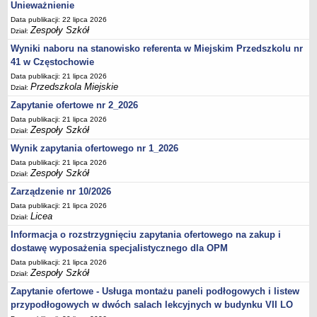
UDOSTĘPNIANIE INFORMACJI PUBLICZNEJ
Unieważnienie
OCHRONA DANYCH OSOBOWYCH
Data publikacji: 22 lipca 2026
Zespoły Szkół
Dział:
Wyniki naboru na stanowisko referenta w Miejskim Przedszkolu nr
41 w Częstochowie
Data publikacji: 21 lipca 2026
Przedszkola Miejskie
Dział:
Zapytanie ofertowe nr 2_2026
Data publikacji: 21 lipca 2026
Zespoły Szkół
Dział:
Wynik zapytania ofertowego nr 1_2026
Data publikacji: 21 lipca 2026
Zespoły Szkół
Dział:
Zarządzenie nr 10/2026
Data publikacji: 21 lipca 2026
Licea
Dział:
Informacja o rozstrzygnięciu zapytania ofertowego na zakup i
dostawę wyposażenia specjalistycznego dla OPM
Data publikacji: 21 lipca 2026
Zespoły Szkół
Dział:
Zapytanie ofertowe - Usługa montażu paneli podłogowych i listew
przypodłogowych w dwóch salach lekcyjnych w budynku VII LO