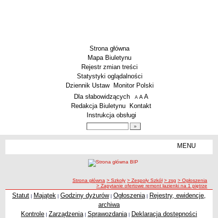
Strona główna
Mapa Biuletynu
Rejestr zmian treści
Statystyki oglądalności
Dziennik Ustaw
Monitor Polski
Menu dodatkowe
Dla słabowidzących
A
powiększ czcionkę
A
standardowy rozmiar czcionki
A
pomniejsz czcionkę
Redakcja Biuletynu
Kontakt
Instrukcja obsługi
Wyszukiwarka artykułów
Szukaj
MENU
Menu
SZKOŁY
Szkoły Podstawowe
ścieżka nawigacji
Strona główna
> Szkoły
> Zespoły Szkół
> zsg
> Ogłoszenia
Licea
> Zapytanie ofertowe remont łazienki na 1 piętrze
Zespoły Szkół
Statut
Majątek
Godziny dyżurów
Ogłoszenia
Rejestry, ewidencje,
|
|
|
|
archiwa
Techniczne Zakłady Naukowe
Kontrole
Zarządzenia
Sprawozdania
Deklaracja dostępności
|
|
|
PRZEDSZKOLA