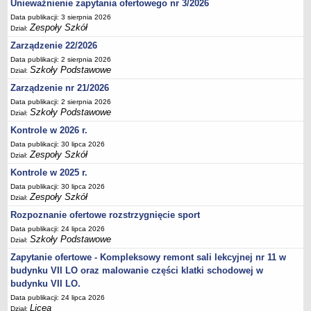
Unieważnienie zapytania ofertowego nr 3/2026
Deklaracja dostępności
Data publikacji: 3 sierpnia 2026
Zespoły Szkół
PORADNIE PSYCHOLOGICZNO-PEDAGOGICZNE
Dział:
Zespół Poradni
Zarządzenie 22/2026
BIURO FINANSÓW OŚWIATY
Data publikacji: 2 sierpnia 2026
Szkoły Podstawowe
Dział:
Dane podstawowe
Zarządzenie nr 21/2026
Statut
Data publikacji: 2 sierpnia 2026
Majątek
Szkoły Podstawowe
Dział:
Godziny dyżurów
Kontrole w 2026 r.
Ogłoszenia
Data publikacji: 30 lipca 2026
Zespoły Szkół
Dział:
Zarządzenia
Kontrole w 2025 r.
Rejestry, ewidencje, archiwa
Data publikacji: 30 lipca 2026
Zespoły Szkół
Dział:
Kontrole
Rozpoznanie ofertowe rozstrzygnięcie sport
PONOWNE WYKORZYSTYWANIE
Data publikacji: 24 lipca 2026
Sprawozdania
Szkoły Podstawowe
Dział:
Deklaracja dostępności
Zapytanie ofertowe - Kompleksowy remont sali lekcyjnej nr 11 w
DEKLARACJA DOSTĘPNOŚCI
budynku VII LO oraz malowanie części klatki schodowej w
budynku VII LO.
OŚWIADCZENIA MAJĄTKOWE
Data publikacji: 24 lipca 2026
PONOWNE WYKORZYSTYWANIE
Licea
Dział: