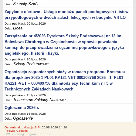
Zespoły Szkół
Dział:
Zapytanie ofertowe - Usługa montażu paneli podłogowych i listew
przypodłogowych w dwóch salach lekcyjnych w budynku VII LO
Data publikacji: 20 lipca 2026
Licea
Dział:
Zarządzenie nr 4/2026 Dyrektora Szkoły Podstawowej nr 12 im.
Bolesława Chrobrego w Częstochowie w sprawie powołania
komisji do przeprowadzenia egzaminu poprawkowego z języka
angielskiego, historii i fizyki.
Data publikacji: 20 lipca 2026
Szkoły Podstawowe
Dział:
Organizacja zagranicznych staży w ramach programu Erasmus+
dla projektów 2025-1-PL01-KA121-VET-000308768 2026 - 1 -PL01 -
KA121 -VET – 000409756 dla młodzieży Technikum nr 5 w
Technicznych Zakładach Naukowych
Data publikacji: 15 lipca 2026
Techniczne Zakłady Naukowe
Dział:
Ogłoszenia 2026 r.
Data publikacji: 15 lipca 2026
Ogłoszenie
Dział:
Ostatnia aktualizacja BIP:
05.08.2026 14:20
Polityka Cookies
CMS i hosting: Logonet Sp. z o.o.