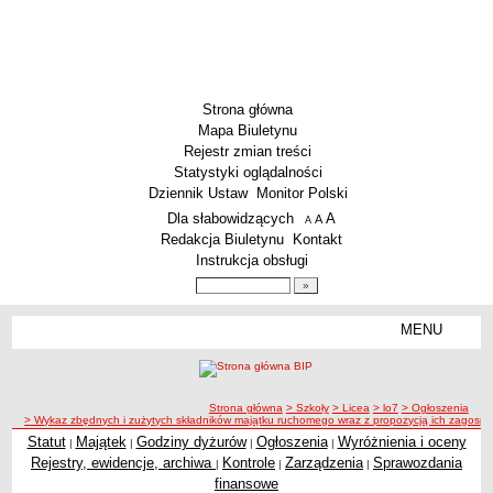
Strona główna
Mapa Biuletynu
Rejestr zmian treści
Statystyki oglądalności
Dziennik Ustaw
Monitor Polski
Menu dodatkowe
Dla słabowidzących
A
powiększ czcionkę
A
standardowy rozmiar czcionki
A
pomniejsz czcionkę
Redakcja Biuletynu
Kontakt
Instrukcja obsługi
Wyszukiwarka artykułów
Szukaj
MENU
Menu
SZKOŁY
Szkoły Podstawowe
ścieżka nawigacji
Strona główna
> Szkoły
> Licea
> lo7
> Ogłoszenia
Licea
> Wykaz zbędnych i zużytych składników majątku ruchomego wraz z propozycją ich zagosp
Zespoły Szkół
Statut
Majątek
Godziny dyżurów
Ogłoszenia
Wyróżnienia i oceny
|
|
|
|
Rejestry, ewidencje, archiwa
Kontrole
Zarządzenia
Sprawozdania
|
|
|
Techniczne Zakłady Naukowe
finansowe
PRZEDSZKOLA