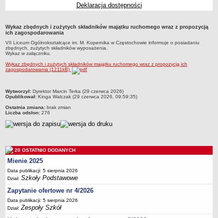
Deklaracja dostępności
Przedszkola Miejskie
ARCHIWUM SZKÓŁ I PLACÓWEK
Wykaz zbędnych i zużytych składników majątku ruchomego wraz z propozycją
Zlikwidowane gimnazja
ich zagospodarowania
VII Liceum Ogólnokształcące im. M. Kopernika w Częstochowie informuje o posiadaniu
Przekształcone szkoły i placówki
zbędnych, zużytych składników wyposażenia.
Wykaz w załączniku.
Wielofunkcyjna Placówka
Wykaz zbędnych i zużytych składników majątku ruchomego wraz z propozycją ich
SPECJALNE OŚRODKI SZKOLNO-WYCHOWAWCZE
zagospodarowania (1211kB)
Specjalny Ośrodek nr 1
Specjalny Ośrodek nr 5
metryczka
Wytworzył:
Dyrektor Marcin Terka (29 czerwca 2026)
Opublikował:
Kinga Walczak (29 czerwca 2026, 09:59:35)
BURSA MIEJSKA
Ostatnia zmiana:
brak zmian
Dane podstawowe
Liczba odsłon:
276
Statut
Majątek
Godziny dyżurów
20 OSTATNIO DODANYCH
Mienie 2025
Ogłoszenie
Data publikacji: 5 sierpnia 2026
Zarządzenia
Szkoły Podstawowe
Dział:
Kontrole
Zapytanie ofertowe nr 4/2026
Rejestry, ewidencje, archiwa
Data publikacji: 5 sierpnia 2026
Zespoły Szkół
Dział:
Sprawozdania