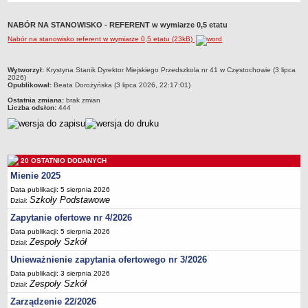
Przedszkola Miejskie
NABÓR NA STANOWISKO - REFERENT w wymiarze 0,5 etatu
ARCHIWUM SZKÓŁ I PLACÓWEK
Nabór na stanowisko referent w wymiarze 0,5 etatu (23kB)
Zlikwidowane gimnazja
Przekształcone szkoły i placówki
metryczka
Wytworzył:
Krystyna Stanik Dyrektor Miejskiego Przedszkola nr 41 w Częstochowie (3 lipca
2026)
Wielofunkcyjna Placówka
Opublikował:
Beata Dorożyńska (3 lipca 2026, 22:17:01)
SPECJALNE OŚRODKI SZKOLNO-WYCHOWAWCZE
Ostatnia zmiana:
brak zmian
Liczba odsłon:
444
Specjalny Ośrodek nr 1
Specjalny Ośrodek nr 5
BURSA MIEJSKA
Dane podstawowe
20 OSTATNIO DODANYCH
Mienie 2025
Statut
Data publikacji: 5 sierpnia 2026
Majątek
Szkoły Podstawowe
Dział:
Godziny dyżurów
Zapytanie ofertowe nr 4/2026
Ogłoszenie
Data publikacji: 5 sierpnia 2026
Zespoły Szkół
Dział:
Zarządzenia
Unieważnienie zapytania ofertowego nr 3/2026
Kontrole
Data publikacji: 3 sierpnia 2026
Zespoły Szkół
Rejestry, ewidencje, archiwa
Dział:
Zarządzenie 22/2026
Sprawozdania