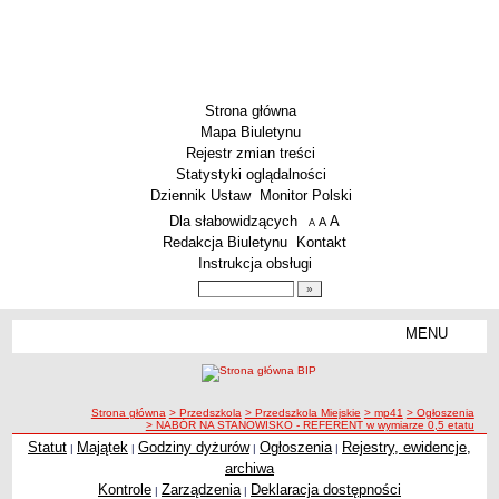
Strona główna
Mapa Biuletynu
Rejestr zmian treści
Statystyki oglądalności
Dziennik Ustaw
Monitor Polski
Menu dodatkowe
Dla słabowidzących
A
powiększ czcionkę
A
standardowy rozmiar czcionki
A
pomniejsz czcionkę
Redakcja Biuletynu
Kontakt
Instrukcja obsługi
Wyszukiwarka artykułów
Szukaj
MENU
Menu
SZKOŁY
Szkoły Podstawowe
ścieżka nawigacji
Strona główna
> Przedszkola
> Przedszkola Miejskie
> mp41
> Ogłoszenia
Licea
> NABÓR NA STANOWISKO - REFERENT w wymiarze 0,5 etatu
Zespoły Szkół
Statut
Majątek
Godziny dyżurów
Ogłoszenia
Rejestry, ewidencje,
|
|
|
|
archiwa
Techniczne Zakłady Naukowe
Kontrole
Zarządzenia
Deklaracja dostępności
|
|
PRZEDSZKOLA