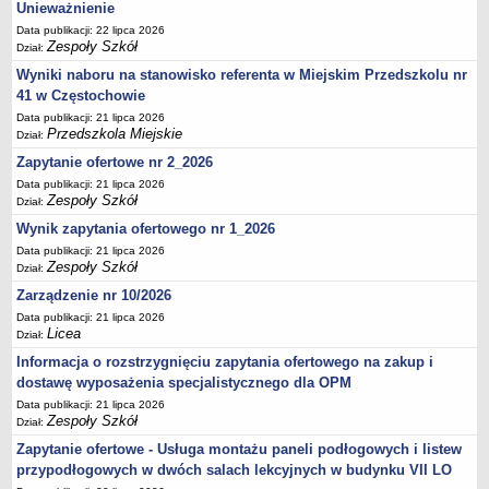
UDOSTĘPNIANIE INFORMACJI PUBLICZNEJ
Unieważnienie
OCHRONA DANYCH OSOBOWYCH
Data publikacji: 22 lipca 2026
Zespoły Szkół
Dział:
Wyniki naboru na stanowisko referenta w Miejskim Przedszkolu nr
41 w Częstochowie
Data publikacji: 21 lipca 2026
Przedszkola Miejskie
Dział:
Zapytanie ofertowe nr 2_2026
Data publikacji: 21 lipca 2026
Zespoły Szkół
Dział:
Wynik zapytania ofertowego nr 1_2026
Data publikacji: 21 lipca 2026
Zespoły Szkół
Dział:
Zarządzenie nr 10/2026
Data publikacji: 21 lipca 2026
Licea
Dział:
Informacja o rozstrzygnięciu zapytania ofertowego na zakup i
dostawę wyposażenia specjalistycznego dla OPM
Data publikacji: 21 lipca 2026
Zespoły Szkół
Dział:
Zapytanie ofertowe - Usługa montażu paneli podłogowych i listew
przypodłogowych w dwóch salach lekcyjnych w budynku VII LO