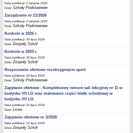
Data publikacji: 2 sierpnia 2026
Deklaracja dostępności
Szkoły Podstawowe
Dział:
PORADNIE PSYCHOLOGICZNO-PEDAGOGICZNE
Zarządzenie nr 21/2026
Zespół Poradni
Data publikacji: 2 sierpnia 2026
BIURO FINANSÓW OŚWIATY
Szkoły Podstawowe
Dział:
Dane podstawowe
Kontrole w 2026 r.
Statut
Data publikacji: 30 lipca 2026
Zespoły Szkół
Dział:
Majątek
Kontrole w 2025 r.
Godziny dyżurów
Data publikacji: 30 lipca 2026
Zespoły Szkół
Ogłoszenia
Dział:
Rozpoznanie ofertowe rozstrzygnięcie sport
Zarządzenia
Data publikacji: 24 lipca 2026
Rejestry, ewidencje, archiwa
Szkoły Podstawowe
Dział:
Kontrole
Zapytanie ofertowe - Kompleksowy remont sali lekcyjnej nr 11 w
PONOWNE WYKORZYSTYWANIE
budynku VII LO oraz malowanie części klatki schodowej w
budynku VII LO.
Sprawozdania
Data publikacji: 24 lipca 2026
Deklaracja dostępności
Licea
Dział:
DEKLARACJA DOSTĘPNOŚCI
Zapytanie ofertowe nr 3/2026
OŚWIADCZENIA MAJĄTKOWE
Data publikacji: 22 lipca 2026
Zespoły Szkół
PONOWNE WYKORZYSTYWANIE
Dział: