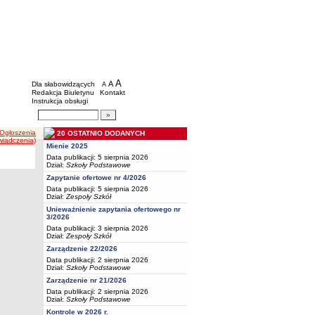
BIP - Oświata Częstochowa
Menu dodatkowe
A
powiększ czcionkę
A
standardowy rozmiar czcionki
Dla słabowidzących
A
pomniejsz czcionkę
Redakcja Biuletynu
Kontakt
Instrukcja obsługi
Wyszukiwarka artykułów
Szukaj
 Ogłoszenia
20 OSTATNIO DODANYCH
wiadczenia)
Mienie 2025
Data publikacji: 5 sierpnia 2026
Dział:
Szkoły Podstawowe
Zapytanie ofertowe nr 4/2026
Data publikacji: 5 sierpnia 2026
Dział:
Zespoły Szkół
Unieważnienie zapytania ofertowego nr
3/2026
Data publikacji: 3 sierpnia 2026
Dział:
Zespoły Szkół
Zarządzenie 22/2026
Data publikacji: 2 sierpnia 2026
Dział:
Szkoły Podstawowe
Zarządzenie nr 21/2026
Data publikacji: 2 sierpnia 2026
Dział:
Szkoły Podstawowe
Kontrole w 2026 r.