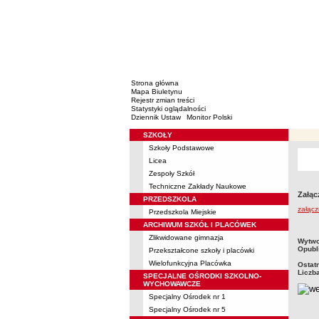
Strona główna
Mapa Biuletynu
Rejestr zmian treści
Statystyki oglądalności
Dziennik Ustaw
Monitor Polski
SZKOŁY
Menu
Szkoły Podstawowe
Licea
Zespoły Szkół
Techniczne Zakłady Naukowe
Załąc
PRZEDSZKOLA
załącz
Przedszkola Miejskie
ARCHIWUM SZKÓŁ I PLACÓWEK
Zlikwidowane gimnazja
metry
Wytwo
Opubl
Przekształcone szkoły i placówki
Wielofunkcyjna Placówka
Ostat
Liczb
SPECJALNE OŚRODKI SZKOLNO-
WYCHOWAWCZE
Specjalny Ośrodek nr 1
Specjalny Ośrodek nr 5