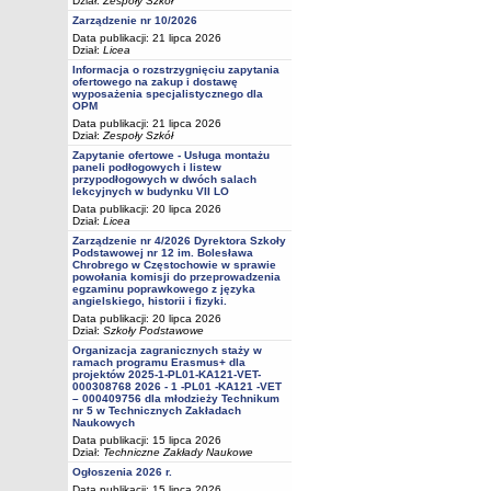
Dział:
Zespoły Szkół
Zarządzenie nr 10/2026
Data publikacji: 21 lipca 2026
Dział:
Licea
Informacja o rozstrzygnięciu zapytania
ofertowego na zakup i dostawę
wyposażenia specjalistycznego dla
OPM
Data publikacji: 21 lipca 2026
Dział:
Zespoły Szkół
Zapytanie ofertowe - Usługa montażu
paneli podłogowych i listew
przypodłogowych w dwóch salach
lekcyjnych w budynku VII LO
Data publikacji: 20 lipca 2026
Dział:
Licea
Zarządzenie nr 4/2026 Dyrektora Szkoły
Podstawowej nr 12 im. Bolesława
Chrobrego w Częstochowie w sprawie
powołania komisji do przeprowadzenia
egzaminu poprawkowego z języka
angielskiego, historii i fizyki.
Data publikacji: 20 lipca 2026
Dział:
Szkoły Podstawowe
Organizacja zagranicznych staży w
ramach programu Erasmus+ dla
projektów 2025-1-PL01-KA121-VET-
000308768 2026 - 1 -PL01 -KA121 -VET
– 000409756 dla młodzieży Technikum
nr 5 w Technicznych Zakładach
Naukowych
Data publikacji: 15 lipca 2026
Dział:
Techniczne Zakłady Naukowe
Ogłoszenia 2026 r.
Data publikacji: 15 lipca 2026