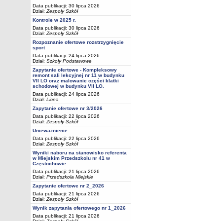
Data publikacji: 30 lipca 2026
Dział:
Zespoły Szkół
Kontrole w 2025 r.
Data publikacji: 30 lipca 2026
Dział:
Zespoły Szkół
Rozpoznanie ofertowe rozstrzygnięcie
sport
Data publikacji: 24 lipca 2026
Dział:
Szkoły Podstawowe
Zapytanie ofertowe - Kompleksowy
remont sali lekcyjnej nr 11 w budynku
VII LO oraz malowanie części klatki
schodowej w budynku VII LO.
Data publikacji: 24 lipca 2026
Dział:
Licea
Zapytanie ofertowe nr 3/2026
Data publikacji: 22 lipca 2026
Dział:
Zespoły Szkół
Unieważnienie
Data publikacji: 22 lipca 2026
Dział:
Zespoły Szkół
Wyniki naboru na stanowisko referenta
w Miejskim Przedszkolu nr 41 w
Częstochowie
Data publikacji: 21 lipca 2026
Dział:
Przedszkola Miejskie
Zapytanie ofertowe nr 2_2026
Data publikacji: 21 lipca 2026
Dział:
Zespoły Szkół
Wynik zapytania ofertowego nr 1_2026
Data publikacji: 21 lipca 2026