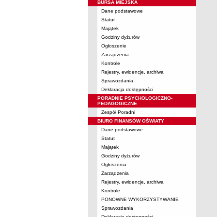
BURSA MIEJSKA
Dane podstawowe
Statut
Majątek
Godziny dyżurów
Ogłoszenie
Zarządzenia
Kontrole
Rejestry, ewidencje, archiwa
Sprawozdania
Deklaracja dostępności
PORADNIE PSYCHOLOGICZNO-
PEDAGOGICZNE
Zespół Poradni
BIURO FINANSÓW OŚWIATY
Dane podstawowe
Statut
Majątek
Godziny dyżurów
Ogłoszenia
Zarządzenia
Rejestry, ewidencje, archiwa
Kontrole
PONOWNE WYKORZYSTYWANIE
Sprawozdania
Deklaracja dostępności