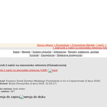
ścieżka nawigacji
Strona główna
> Przedszkola
> Przedszkola Miejskie
> mp41
>
> Załącznik 2 nabór na stanowisko referenta (Oś
Statut
|
Majątek
|
Godziny dyżurów
|
Ogłoszenia
|
Rejestry, ewidencje, archiwa
Kontrole
|
Zarządzenia
|
Deklaracja dostępności
znik 2 nabór na stanowisko referenta (Oświadczenia)
nik 2 nabór na stanowisko referenta (13kB)
czka
rzył:
Krystyna Stanik Dyrektor Miejskiego Przedszkola nr 41 w Częstochowie (3 lipca 2026)
ikował:
Beata Dorożyńska (3 lipca 2026, 22:29:17)
nia zmiana:
brak zmian
a odsłon:
387