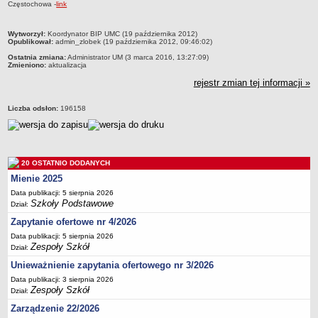
Częstochowa -
link
Przedszkola Miejskie
ARCHIWUM SZKÓŁ I PLACÓWEK
metryczka
Wytworzył:
Koordynator BIP UMC (19 października 2012)
Opublikował:
admin_zlobek (19 października 2012, 09:46:02)
Zlikwidowane gimnazja
Ostatnia zmiana:
Administrator UM (3 marca 2016, 13:27:09)
Przekształcone szkoły i placówki
Zmieniono:
aktualizacja
rejestr zmian tej informacji »
Wielofunkcyjna Placówka
SPECJALNE OŚRODKI SZKOLNO-WYCHOWAWCZE
Liczba odsłon:
196158
Specjalny Ośrodek nr 1
Specjalny Ośrodek nr 5
BURSA MIEJSKA
Dane podstawowe
20 OSTATNIO DODANYCH
Mienie 2025
Statut
Data publikacji: 5 sierpnia 2026
Majątek
Szkoły Podstawowe
Dział:
Godziny dyżurów
Zapytanie ofertowe nr 4/2026
Data publikacji: 5 sierpnia 2026
Ogłoszenie
Zespoły Szkół
Dział:
Zarządzenia
Unieważnienie zapytania ofertowego nr 3/2026
Kontrole
Data publikacji: 3 sierpnia 2026
Zespoły Szkół
Dział:
Rejestry, ewidencje, archiwa
Zarządzenie 22/2026
Sprawozdania