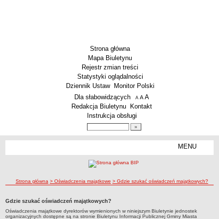
Strona główna
Mapa Biuletynu
Rejestr zmian treści
Statystyki oglądalności
Dziennik Ustaw
Monitor Polski
Menu dodatkowe
Dla słabowidzących
A
powiększ czcionkę
A
standardowy rozmiar czcionki
A
pomniejsz czcionkę
Redakcja Biuletynu
Kontakt
Instrukcja obsługi
Wyszukiwarka artykułów
Szukaj
MENU
Menu
SZKOŁY
Szkoły Podstawowe
ścieżka nawigacji
Strona główna
> Oświadczenia majątkowe
> Gdzie szukać oświadczeń majątkowych?
Licea
Zespoły Szkół
Gdzie szukać oświadczeń majątkowych?
Techniczne Zakłady Naukowe
Oświadczenia majątkowe dyrektorów wymienionych w niniejszym Biuletynie jednostek
organizacyjnych dostępne są na stronie Biuletynu Informacji Publicznej Gminy Miasta
PRZEDSZKOLA