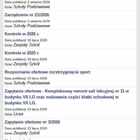
Data publikacji: 2 sierpnia 2026
Deklaracja dostępności
Szkoły Podstawowe
Dział:
PORADNIE PSYCHOLOGICZNO-PEDAGOGICZNE
Zarządzenie nr 21/2026
Zespół Poradni
Data publikacji: 2 sierpnia 2026
Szkoły Podstawowe
BIURO FINANSÓW OŚWIATY
Dział:
Dane podstawowe
Kontrole w 2026 r.
Data publikacji: 30 lipca 2026
Statut
Zespoły Szkół
Dział:
Majątek
Kontrole w 2025 r.
Godziny dyżurów
Data publikacji: 30 lipca 2026
Zespoły Szkół
Dział:
Ogłoszenia
Rozpoznanie ofertowe rozstrzygnięcie sport
Zarządzenia
Data publikacji: 24 lipca 2026
Rejestry, ewidencje, archiwa
Szkoły Podstawowe
Dział:
Kontrole
Zapytanie ofertowe - Kompleksowy remont sali lekcyjnej nr 11 w
budynku VII LO oraz malowanie części klatki schodowej w
PONOWNE WYKORZYSTYWANIE
budynku VII LO.
Sprawozdania
Data publikacji: 24 lipca 2026
Licea
Deklaracja dostępności
Dział:
DEKLARACJA DOSTĘPNOŚCI
Zapytanie ofertowe nr 3/2026
OŚWIADCZENIA MAJĄTKOWE
Data publikacji: 22 lipca 2026
Zespoły Szkół
Dział:
PONOWNE WYKORZYSTYWANIE