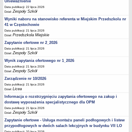
Unieważnienie
UDOSTĘPNIANIE INFORMACJI PUBLICZNEJ
OCHRONA DANYCH OSOBOWYCH
Data publikacji: 22 lipca 2026
Zespoły Szkół
Dział:
Wyniki naboru na stanowisko referenta w Miejskim Przedszkolu nr
41 w Częstochowie
Data publikacji: 21 lipca 2026
Przedszkola Miejskie
Dział:
Zapytanie ofertowe nr 2_2026
Data publikacji: 21 lipca 2026
Zespoły Szkół
Dział:
Wynik zapytania ofertowego nr 1_2026
Data publikacji: 21 lipca 2026
Zespoły Szkół
Dział:
Zarządzenie nr 10/2026
Data publikacji: 21 lipca 2026
Licea
Dział:
Informacja o rozstrzygnięciu zapytania ofertowego na zakup i
dostawę wyposażenia specjalistycznego dla OPM
Data publikacji: 21 lipca 2026
Zespoły Szkół
Dział:
Zapytanie ofertowe - Usługa montażu paneli podłogowych i listew
przypodłogowych w dwóch salach lekcyjnych w budynku VII LO
Data publikacji: 20 lipca 2026