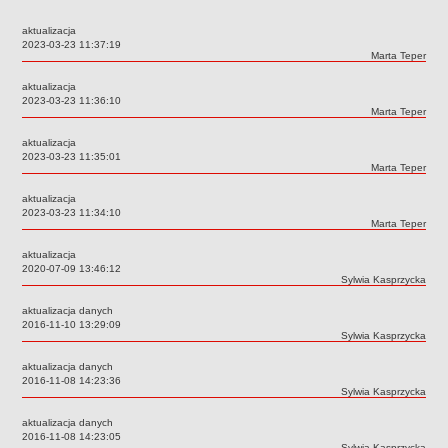
Przedszkola Miejskie
aktualizacja
ARCHIWUM SZKÓŁ I PLACÓWEK
Data:
2023-03-23 11:37:19
Autor:
Marta Teper
Zlikwidowane gimnazja
aktualizacja
Przekształcone szkoły i placówki
Data:
2023-03-23 11:36:10
Autor:
Marta Teper
Wielofunkcyjna Placówka
SPECJALNE OŚRODKI SZKOLNO-WYCHOWAWCZE
aktualizacja
Data:
2023-03-23 11:35:01
Specjalny Ośrodek nr 1
Autor:
Marta Teper
Specjalny Ośrodek nr 5
aktualizacja
BURSA MIEJSKA
Data:
2023-03-23 11:34:10
Autor:
Marta Teper
Dane podstawowe
aktualizacja
Statut
Data:
2020-07-09 13:46:12
Autor:
Sylwia Kasprzycka
Majątek
Godziny dyżurów
aktualizacja danych
Data:
2016-11-10 13:29:09
Ogłoszenie
Autor:
Sylwia Kasprzycka
Zarządzenia
aktualizacja danych
Data:
2016-11-08 14:23:36
Kontrole
Autor:
Sylwia Kasprzycka
Rejestry, ewidencje, archiwa
aktualizacja danych
Data:
2016-11-08 14:23:05
Sprawozdania
Autor:
Sylwia Kasprzycka