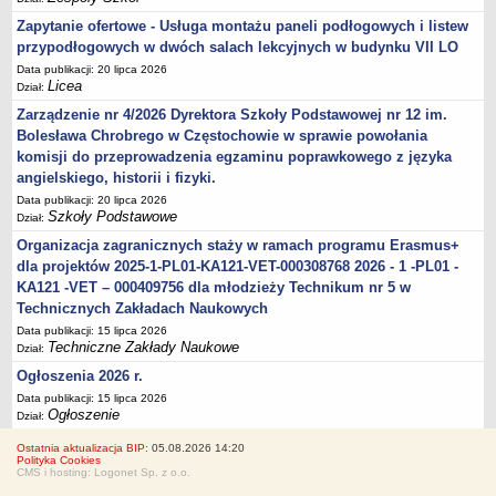
Zapytanie ofertowe - Usługa montażu paneli podłogowych i listew
przypodłogowych w dwóch salach lekcyjnych w budynku VII LO
Data publikacji: 20 lipca 2026
Licea
Dział:
Zarządzenie nr 4/2026 Dyrektora Szkoły Podstawowej nr 12 im.
Bolesława Chrobrego w Częstochowie w sprawie powołania
komisji do przeprowadzenia egzaminu poprawkowego z języka
angielskiego, historii i fizyki.
Data publikacji: 20 lipca 2026
Szkoły Podstawowe
Dział:
Organizacja zagranicznych staży w ramach programu Erasmus+
dla projektów 2025-1-PL01-KA121-VET-000308768 2026 - 1 -PL01 -
KA121 -VET – 000409756 dla młodzieży Technikum nr 5 w
Technicznych Zakładach Naukowych
Data publikacji: 15 lipca 2026
Techniczne Zakłady Naukowe
Dział:
Ogłoszenia 2026 r.
Data publikacji: 15 lipca 2026
Ogłoszenie
Dział:
Ostatnia aktualizacja BIP:
05.08.2026 14:20
Polityka Cookies
CMS i hosting: Logonet Sp. z o.o.