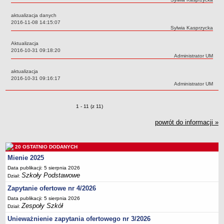
Deklaracja dostępności
aktualizacja danych
PORADNIE PSYCHOLOGICZNO-PEDAGOGICZNE
Data:
2016-11-08 14:15:07
Autor:
Sylwia Kasprzycka
Zespół Poradni
BIURO FINANSÓW OŚWIATY
Aktualizacja
Data:
2016-10-31 09:18:20
Dane podstawowe
Autor:
Administrator UM
Statut
aktualizacja
Majątek
Data:
2016-10-31 09:16:17
Autor:
Administrator UM
Godziny dyżurów
Ogłoszenia
Zmiany o pozycjach
1 - 11 (z 11)
Zarządzenia
powrót do informacji »
Rejestry, ewidencje, archiwa
Kontrole
20 OSTATNIO DODANYCH
PONOWNE WYKORZYSTYWANIE
Mienie 2025
Data publikacji: 5 sierpnia 2026
Sprawozdania
Szkoły Podstawowe
Dział:
Deklaracja dostępności
Zapytanie ofertowe nr 4/2026
DEKLARACJA DOSTĘPNOŚCI
Data publikacji: 5 sierpnia 2026
OŚWIADCZENIA MAJĄTKOWE
Zespoły Szkół
Dział:
PONOWNE WYKORZYSTYWANIE
Unieważnienie zapytania ofertowego nr 3/2026