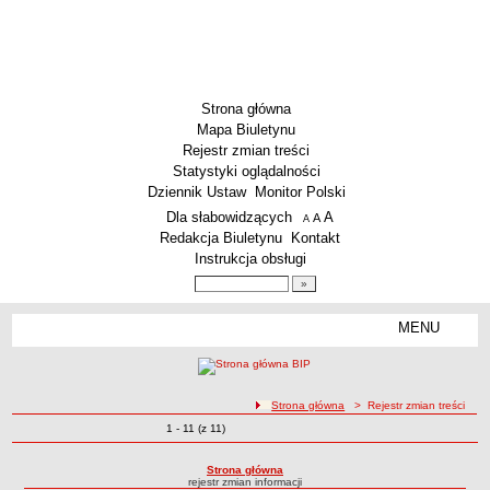
Strona główna
Mapa Biuletynu
Rejestr zmian treści
Statystyki oglądalności
Dziennik Ustaw
Monitor Polski
Menu dodatkowe
Dla słabowidzących
A
powiększ czcionkę
A
standardowy rozmiar czcionki
A
pomniejsz czcionkę
Redakcja Biuletynu
Kontakt
Instrukcja obsługi
Wyszukiwarka artykułów
Szukaj
MENU
Menu
SZKOŁY
Szkoły Podstawowe
ścieżka nawigacji
Strona główna
> Rejestr zmian treści
Licea
Zmiany o pozycjach
1 - 11 (z 11)
Rejestr zmian treści
Zespoły Szkół
Techniczne Zakłady Naukowe
Strona główna
rejestr zmian informacji
PRZEDSZKOLA