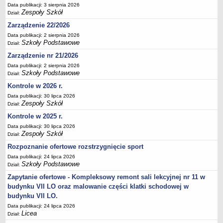
UDOSTĘPNIANIE INFORMACJI PUBLICZNEJ
Data publikacji: 3 sierpnia 2026
Zespoły Szkół
OCHRONA DANYCH OSOBOWYCH
Dział:
Zarządzenie 22/2026
Data publikacji: 2 sierpnia 2026
Szkoły Podstawowe
Dział:
Zarządzenie nr 21/2026
Data publikacji: 2 sierpnia 2026
Szkoły Podstawowe
Dział:
Kontrole w 2026 r.
Data publikacji: 30 lipca 2026
Zespoły Szkół
Dział:
Kontrole w 2025 r.
Data publikacji: 30 lipca 2026
Zespoły Szkół
Dział:
Rozpoznanie ofertowe rozstrzygnięcie sport
Data publikacji: 24 lipca 2026
Szkoły Podstawowe
Dział:
Zapytanie ofertowe - Kompleksowy remont sali lekcyjnej nr 11 w
budynku VII LO oraz malowanie części klatki schodowej w
budynku VII LO.
Data publikacji: 24 lipca 2026
Licea
Dział: