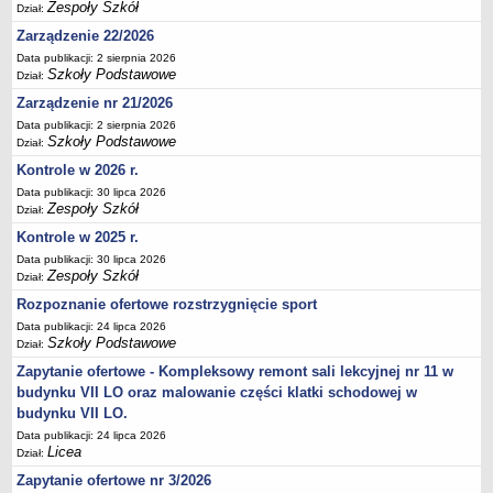
Zespoły Szkół
Dział:
Deklaracja dostępności
Zarządzenie 22/2026
PORADNIE PSYCHOLOGICZNO-PEDAGOGICZNE
Data publikacji: 2 sierpnia 2026
Zespół Poradni
Szkoły Podstawowe
Dział:
BIURO FINANSÓW OŚWIATY
Zarządzenie nr 21/2026
Dane podstawowe
Data publikacji: 2 sierpnia 2026
Szkoły Podstawowe
Statut
Dział:
Kontrole w 2026 r.
Majątek
Data publikacji: 30 lipca 2026
Godziny dyżurów
Zespoły Szkół
Dział:
Ogłoszenia
Kontrole w 2025 r.
Zarządzenia
Data publikacji: 30 lipca 2026
Zespoły Szkół
Dział:
Rejestry, ewidencje, archiwa
Rozpoznanie ofertowe rozstrzygnięcie sport
Kontrole
Data publikacji: 24 lipca 2026
Szkoły Podstawowe
PONOWNE WYKORZYSTYWANIE
Dział:
Zapytanie ofertowe - Kompleksowy remont sali lekcyjnej nr 11 w
Sprawozdania
budynku VII LO oraz malowanie części klatki schodowej w
Deklaracja dostępności
budynku VII LO.
DEKLARACJA DOSTĘPNOŚCI
Data publikacji: 24 lipca 2026
OŚWIADCZENIA MAJĄTKOWE
Licea
Dział:
PONOWNE WYKORZYSTYWANIE
Zapytanie ofertowe nr 3/2026