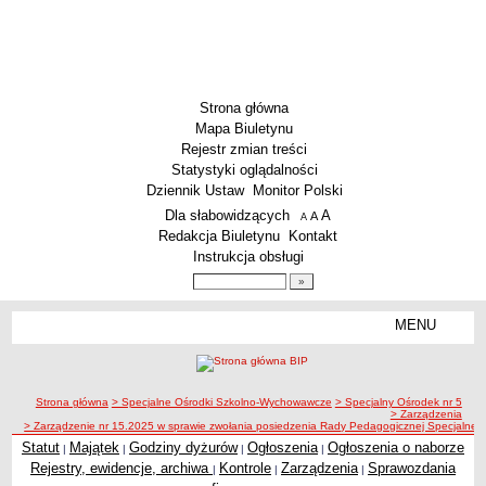
Strona główna
Mapa Biuletynu
Rejestr zmian treści
Statystyki oglądalności
Dziennik Ustaw
Monitor Polski
Menu dodatkowe
Dla słabowidzących
A
powiększ czcionkę
A
standardowy rozmiar czcionki
A
pomniejsz czcionkę
Redakcja Biuletynu
Kontakt
Instrukcja obsługi
Wyszukiwarka artykułów
Szukaj
MENU
Menu
SZKOŁY
Szkoły Podstawowe
ścieżka nawigacji
Strona główna
> Specjalne Ośrodki Szkolno-Wychowawcze
> Specjalny Ośrodek nr 5
Licea
> Zarządzenia
> Zarządzenie nr 15.2025 w sprawie zwołania posiedzenia Rady Pedagogicznej Specjaln
Zespoły Szkół
Statut
Majątek
Godziny dyżurów
Ogłoszenia
Ogłoszenia o naborze
|
|
|
|
Techniczne Zakłady Naukowe
Rejestry, ewidencje, archiwa
Kontrole
Zarządzenia
Sprawozdania
|
|
|
PRZEDSZKOLA