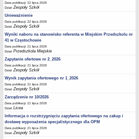
UDOSTĘPNIANIE INFORMACJI PUBLICZNEJ
Data publikacji: 22 lipca 2026
Zespoły Szkół
OCHRONA DANYCH OSOBOWYCH
Dział:
Unieważnienie
Data publikacji: 22 lipca 2026
Zespoły Szkół
Dział:
Wyniki naboru na stanowisko referenta w Miejskim Przedszkolu nr
41 w Częstochowie
Data publikacji: 21 lipca 2026
Przedszkola Miejskie
Dział:
Zapytanie ofertowe nr 2_2026
Data publikacji: 21 lipca 2026
Zespoły Szkół
Dział:
Wynik zapytania ofertowego nr 1_2026
Data publikacji: 21 lipca 2026
Zespoły Szkół
Dział:
Zarządzenie nr 10/2026
Data publikacji: 21 lipca 2026
Licea
Dział:
Informacja o rozstrzygnięciu zapytania ofertowego na zakup i
dostawę wyposażenia specjalistycznego dla OPM
Data publikacji: 21 lipca 2026
Zespoły Szkół
Dział: