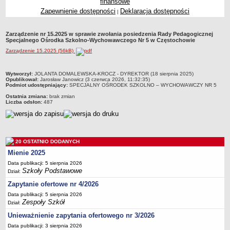
finansowe
Przedszkola Miejskie
Zapewnienie dostępności
Deklaracja dostępności
|
ARCHIWUM SZKÓŁ I PLACÓWEK
Zlikwidowane gimnazja
Zarządzenie nr 15.2025 w sprawie zwołania posiedzenia Rady Pedagogicznej
Specjalnego Ośrodka Szkolno-Wychowawczego Nr 5 w Częstochowie
Przekształcone szkoły i placówki
Zarządzenie 15.2025 (56kB)
Wielofunkcyjna Placówka
SPECJALNE OŚRODKI SZKOLNO-WYCHOWAWCZE
metryczka
Wytworzył:
JOLANTA DOMALEWSKA-KROCZ - DYREKTOR (18 sierpnia 2025)
Opublikował:
Jarosław Janowicz (3 czerwca 2026, 11:32:35)
Specjalny Ośrodek nr 1
Podmiot udostępniający:
SPECJALNY OŚRODEK SZKOLNO – WYCHOWAWCZY NR 5
Specjalny Ośrodek nr 5
Ostatnia zmiana:
brak zmian
Liczba odsłon:
487
BURSA MIEJSKA
Dane podstawowe
Statut
20 OSTATNIO DODANYCH
Majątek
Mienie 2025
Godziny dyżurów
Data publikacji: 5 sierpnia 2026
Szkoły Podstawowe
Ogłoszenie
Dział:
Zapytanie ofertowe nr 4/2026
Zarządzenia
Data publikacji: 5 sierpnia 2026
Kontrole
Zespoły Szkół
Dział:
Rejestry, ewidencje, archiwa
Unieważnienie zapytania ofertowego nr 3/2026
Sprawozdania
Data publikacji: 3 sierpnia 2026