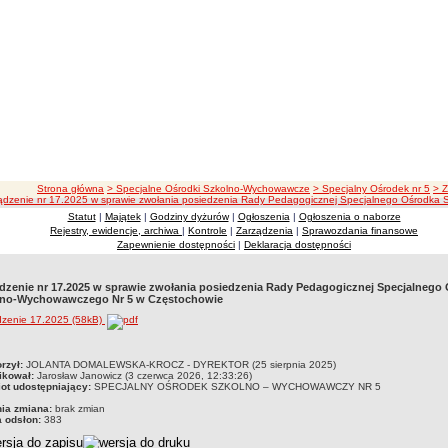
ścieżka nawigacji
Strona główna
> Specjalne Ośrodki Szkolno-Wychowawcze
> Specjalny Ośrodek nr 5
> 
ądzenie nr 17.2025 w sprawie zwołania posiedzenia Rady Pedagogicznej Specjalnego Ośrodka
Statut
|
Majątek
|
Godziny dyżurów
|
Ogłoszenia
|
Ogłoszenia o naborze
Rejestry, ewidencje, archiwa
|
Kontrole
|
Zarządzenia
|
Sprawozdania finansowe
Zapewnienie dostępności
|
Deklaracja dostępności
dzenie nr 17.2025 w sprawie zwołania posiedzenia Rady Pedagogicznej Specjalnego
lno-Wychowawczego Nr 5 w Częstochowie
dzenie 17.2025 (58kB)
czka
rzył:
JOLANTA DOMALEWSKA-KROCZ - DYREKTOR (25 sierpnia 2025)
ikował:
Jarosław Janowicz (3 czerwca 2026, 12:33:26)
ot udostępniający:
SPECJALNY OŚRODEK SZKOLNO – WYCHOWAWCZY NR 5
nia zmiana:
brak zmian
a odsłon:
383