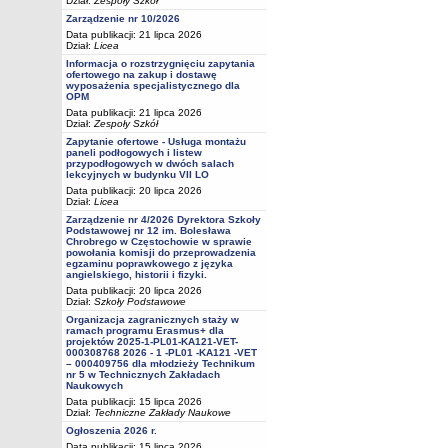
Dział:
Zespoły Szkół
Zarządzenie nr 10/2026
Data publikacji: 21 lipca 2026
Dział:
Licea
Informacja o rozstrzygnięciu zapytania
ofertowego na zakup i dostawę
wyposażenia specjalistycznego dla
OPM
Data publikacji: 21 lipca 2026
Dział:
Zespoły Szkół
Zapytanie ofertowe - Usługa montażu
paneli podłogowych i listew
przypodłogowych w dwóch salach
lekcyjnych w budynku VII LO
Data publikacji: 20 lipca 2026
Dział:
Licea
Zarządzenie nr 4/2026 Dyrektora Szkoły
Podstawowej nr 12 im. Bolesława
Chrobrego w Częstochowie w sprawie
powołania komisji do przeprowadzenia
egzaminu poprawkowego z języka
angielskiego, historii i fizyki.
Data publikacji: 20 lipca 2026
Dział:
Szkoły Podstawowe
Organizacja zagranicznych staży w
ramach programu Erasmus+ dla
projektów 2025-1-PL01-KA121-VET-
000308768 2026 - 1 -PL01 -KA121 -VET
– 000409756 dla młodzieży Technikum
nr 5 w Technicznych Zakładach
Naukowych
Data publikacji: 15 lipca 2026
Dział:
Techniczne Zakłady Naukowe
Ogłoszenia 2026 r.
Data publikacji: 15 lipca 2026