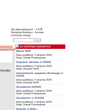
BIP - Oświata Częstochowa
Menu dodatkowe
A
powiększ czcionkę
A
standardowy rozmiar czcionki
Dla słabowidzących
A
pomniejsz czcionkę
Redakcja Biuletynu
Kontakt
Instrukcja obsługi
Wyszukiwarka artykułów
Szukaj
Zarządzenia
20 OSTATNIO DODANYCH
 Szkolno-Wychowawczego Nr 5 w Częstochowie
Mienie 2025
Data publikacji: 5 sierpnia 2026
Dział:
Szkoły Podstawowe
Zapytanie ofertowe nr 4/2026
Data publikacji: 5 sierpnia 2026
Dział:
Zespoły Szkół
 Ośrodka
Unieważnienie zapytania ofertowego nr
3/2026
Data publikacji: 3 sierpnia 2026
Dział:
Zespoły Szkół
Zarządzenie 22/2026
Data publikacji: 2 sierpnia 2026
Dział:
Szkoły Podstawowe
Zarządzenie nr 21/2026
Data publikacji: 2 sierpnia 2026
Dział:
Szkoły Podstawowe
Kontrole w 2026 r.