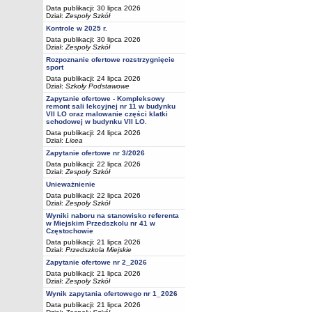
Data publikacji: 30 lipca 2026
Dział:
Zespoły Szkół
Kontrole w 2025 r.
Data publikacji: 30 lipca 2026
Dział:
Zespoły Szkół
Rozpoznanie ofertowe rozstrzygnięcie
sport
Data publikacji: 24 lipca 2026
Dział:
Szkoły Podstawowe
Zapytanie ofertowe - Kompleksowy
remont sali lekcyjnej nr 11 w budynku
VII LO oraz malowanie części klatki
schodowej w budynku VII LO.
Data publikacji: 24 lipca 2026
Dział:
Licea
Zapytanie ofertowe nr 3/2026
Data publikacji: 22 lipca 2026
Dział:
Zespoły Szkół
Unieważnienie
Data publikacji: 22 lipca 2026
Dział:
Zespoły Szkół
Wyniki naboru na stanowisko referenta
w Miejskim Przedszkolu nr 41 w
Częstochowie
Data publikacji: 21 lipca 2026
Dział:
Przedszkola Miejskie
Zapytanie ofertowe nr 2_2026
Data publikacji: 21 lipca 2026
Dział:
Zespoły Szkół
Wynik zapytania ofertowego nr 1_2026
Data publikacji: 21 lipca 2026