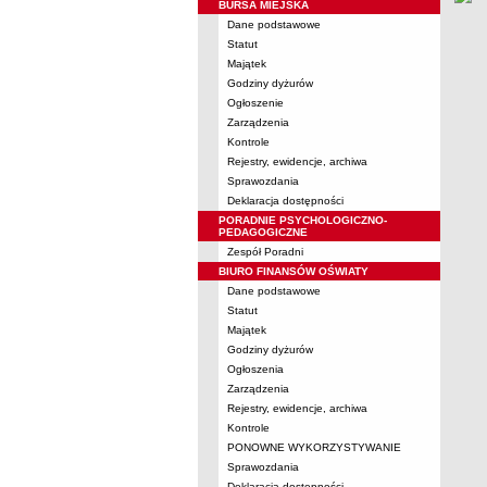
BURSA MIEJSKA
Dane podstawowe
Statut
Majątek
Godziny dyżurów
Ogłoszenie
Zarządzenia
Kontrole
Rejestry, ewidencje, archiwa
Sprawozdania
Deklaracja dostępności
PORADNIE PSYCHOLOGICZNO-
PEDAGOGICZNE
Zespół Poradni
BIURO FINANSÓW OŚWIATY
Dane podstawowe
Statut
Majątek
Godziny dyżurów
Ogłoszenia
Zarządzenia
Rejestry, ewidencje, archiwa
Kontrole
PONOWNE WYKORZYSTYWANIE
Sprawozdania
Deklaracja dostępności