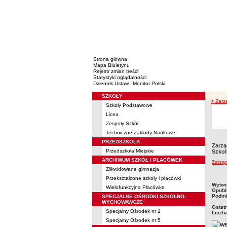
Strona główna
Mapa Biuletynu
Rejestr zmian treści
Statystyki oglądalności
Dziennik Ustaw
Monitor Polski
SZKOŁY
Menu
> Zarz
Szkoły Podstawowe
Licea
Zespoły Szkół
Techniczne Zakłady Naukowe
PRZEDSZKOLA
Zarzą
Przedszkola Miejskie
Szko
ARCHIWUM SZKÓŁ I PLACÓWEK
Zarzą
Zlikwidowane gimnazja
Przekształcone szkoły i placówki
metry
Wytwo
Wielofunkcyjna Placówka
Opubl
Podmi
SPECJALNE OŚRODKI SZKOLNO-
WYCHOWAWCZE
Ostat
Specjalny Ośrodek nr 1
Liczb
Specjalny Ośrodek nr 5