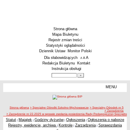
Strona główna
Mapa Biuletynu
Rejestr zmian treści
Statystyki oglądalności
Dziennik Ustaw
Monitor Polski
Menu dodatkowe
Dla słabowidzących
A
powiększ czcionkę
A
standardowy rozmiar czcionki
A
pomniejsz czcionkę
Redakcja Biuletynu
Kontakt
Instrukcja obsługi
Wyszukiwarka artykułów
Szukaj
MENU
Menu
SZKOŁY
Szkoły Podstawowe
ścieżka nawigacji
Strona główna
> Specjalne Ośrodki Szkolno-Wychowawcze
> Specjalny Ośrodek nr 5
Licea
> Zarządzenia
> Zarządzenie nr 22.2025 w sprawie zwołania posiedzenia Rady Pedagogicznej Specjaln
Zespoły Szkół
Statut
Majątek
Godziny dyżurów
Ogłoszenia
Ogłoszenia o naborze
|
|
|
|
Techniczne Zakłady Naukowe
Rejestry, ewidencje, archiwa
Kontrole
Zarządzenia
Sprawozdania
|
|
|
PRZEDSZKOLA