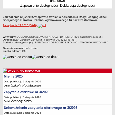
finansowe
Przedszkola Miejskie
Zapewnienie dostępności
Deklaracja dostępności
|
ARCHIWUM SZKÓŁ I PLACÓWEK
Zlikwidowane gimnazja
Zarządzenie nr 22.2025 w sprawie zwołania posiedzenia Rady Pedagogicznej
Specjalnego Ośrodka Szkolno-Wychowawczego Nr 5 w Częstochowie
Przekształcone szkoły i placówki
Zarządzenie 22.2025 (56kB)
Wielofunkcyjna Placówka
SPECJALNE OŚRODKI SZKOLNO-WYCHOWAWCZE
metryczka
Wytworzył:
JOLANTA DOMALEWSKA-KROCZ - DYREKTOR (20 października 2025)
Opublikował:
Jarosław Janowicz (3 czerwca 2026, 12:49:31)
Specjalny Ośrodek nr 1
Podmiot udostępniający:
SPECJALNY OŚRODEK SZKOLNO – WYCHOWAWCZY NR 5
Specjalny Ośrodek nr 5
Ostatnia zmiana:
brak zmian
Liczba odsłon:
498
BURSA MIEJSKA
Dane podstawowe
Statut
20 OSTATNIO DODANYCH
Majątek
Mienie 2025
Godziny dyżurów
Data publikacji: 5 sierpnia 2026
Szkoły Podstawowe
Ogłoszenie
Dział:
Zapytanie ofertowe nr 4/2026
Zarządzenia
Data publikacji: 5 sierpnia 2026
Kontrole
Zespoły Szkół
Dział:
Rejestry, ewidencje, archiwa
Unieważnienie zapytania ofertowego nr 3/2026
Sprawozdania
Data publikacji: 3 sierpnia 2026