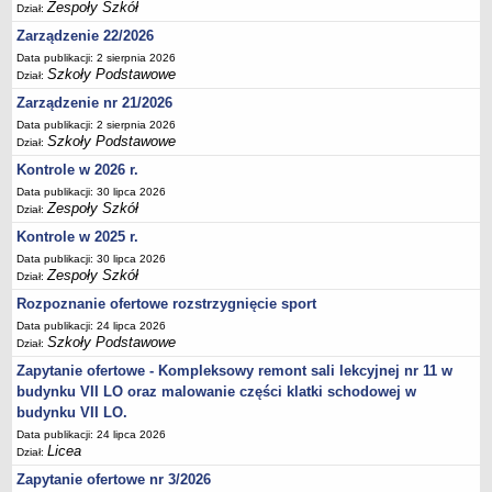
Zespoły Szkół
Dział:
Deklaracja dostępności
Zarządzenie 22/2026
PORADNIE PSYCHOLOGICZNO-PEDAGOGICZNE
Data publikacji: 2 sierpnia 2026
Zespół Poradni
Szkoły Podstawowe
Dział:
BIURO FINANSÓW OŚWIATY
Zarządzenie nr 21/2026
Dane podstawowe
Data publikacji: 2 sierpnia 2026
Szkoły Podstawowe
Statut
Dział:
Kontrole w 2026 r.
Majątek
Data publikacji: 30 lipca 2026
Godziny dyżurów
Zespoły Szkół
Dział:
Ogłoszenia
Kontrole w 2025 r.
Zarządzenia
Data publikacji: 30 lipca 2026
Zespoły Szkół
Dział:
Rejestry, ewidencje, archiwa
Rozpoznanie ofertowe rozstrzygnięcie sport
Kontrole
Data publikacji: 24 lipca 2026
Szkoły Podstawowe
PONOWNE WYKORZYSTYWANIE
Dział:
Zapytanie ofertowe - Kompleksowy remont sali lekcyjnej nr 11 w
Sprawozdania
budynku VII LO oraz malowanie części klatki schodowej w
Deklaracja dostępności
budynku VII LO.
DEKLARACJA DOSTĘPNOŚCI
Data publikacji: 24 lipca 2026
OŚWIADCZENIA MAJĄTKOWE
Licea
Dział:
PONOWNE WYKORZYSTYWANIE
Zapytanie ofertowe nr 3/2026