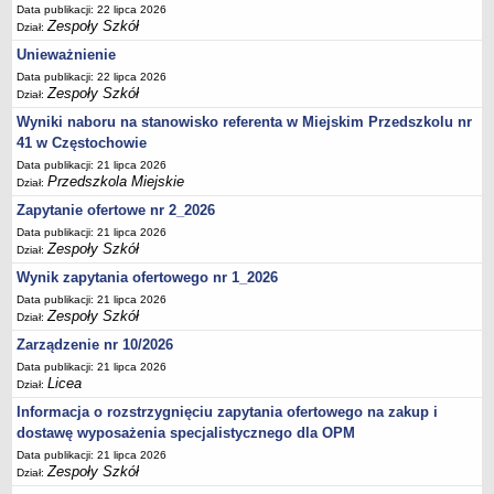
UDOSTĘPNIANIE INFORMACJI PUBLICZNEJ
Data publikacji: 22 lipca 2026
Zespoły Szkół
OCHRONA DANYCH OSOBOWYCH
Dział:
Unieważnienie
Data publikacji: 22 lipca 2026
Zespoły Szkół
Dział:
Wyniki naboru na stanowisko referenta w Miejskim Przedszkolu nr
41 w Częstochowie
Data publikacji: 21 lipca 2026
Przedszkola Miejskie
Dział:
Zapytanie ofertowe nr 2_2026
Data publikacji: 21 lipca 2026
Zespoły Szkół
Dział:
Wynik zapytania ofertowego nr 1_2026
Data publikacji: 21 lipca 2026
Zespoły Szkół
Dział:
Zarządzenie nr 10/2026
Data publikacji: 21 lipca 2026
Licea
Dział:
Informacja o rozstrzygnięciu zapytania ofertowego na zakup i
dostawę wyposażenia specjalistycznego dla OPM
Data publikacji: 21 lipca 2026
Zespoły Szkół
Dział: