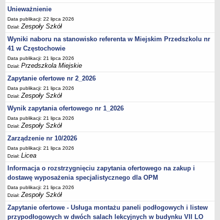
UDOSTĘPNIANIE INFORMACJI PUBLICZNEJ
Unieważnienie
OCHRONA DANYCH OSOBOWYCH
Data publikacji: 22 lipca 2026
Zespoły Szkół
Dział:
Wyniki naboru na stanowisko referenta w Miejskim Przedszkolu nr
41 w Częstochowie
Data publikacji: 21 lipca 2026
Przedszkola Miejskie
Dział:
Zapytanie ofertowe nr 2_2026
Data publikacji: 21 lipca 2026
Zespoły Szkół
Dział:
Wynik zapytania ofertowego nr 1_2026
Data publikacji: 21 lipca 2026
Zespoły Szkół
Dział:
Zarządzenie nr 10/2026
Data publikacji: 21 lipca 2026
Licea
Dział:
Informacja o rozstrzygnięciu zapytania ofertowego na zakup i
dostawę wyposażenia specjalistycznego dla OPM
Data publikacji: 21 lipca 2026
Zespoły Szkół
Dział:
Zapytanie ofertowe - Usługa montażu paneli podłogowych i listew
przypodłogowych w dwóch salach lekcyjnych w budynku VII LO