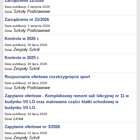
Zarządzenie 22/2026
Deklaracja dostępności
Data publikacji: 2 sierpnia 2026
Szkoły Podstawowe
Dział:
PORADNIE PSYCHOLOGICZNO-PEDAGOGICZNE
Zespół Poradni
Zarządzenie nr 21/2026
Data publikacji: 2 sierpnia 2026
BIURO FINANSÓW OŚWIATY
Szkoły Podstawowe
Dział:
Dane podstawowe
Kontrole w 2026 r.
Statut
Data publikacji: 30 lipca 2026
Majątek
Zespoły Szkół
Dział:
Godziny dyżurów
Kontrole w 2025 r.
Data publikacji: 30 lipca 2026
Ogłoszenia
Zespoły Szkół
Dział:
Zarządzenia
Rozpoznanie ofertowe rozstrzygnięcie sport
Rejestry, ewidencje, archiwa
Data publikacji: 24 lipca 2026
Szkoły Podstawowe
Dział:
Kontrole
Zapytanie ofertowe - Kompleksowy remont sali lekcyjnej nr 11 w
PONOWNE WYKORZYSTYWANIE
budynku VII LO oraz malowanie części klatki schodowej w
Sprawozdania
budynku VII LO.
Deklaracja dostępności
Data publikacji: 24 lipca 2026
Licea
Dział:
DEKLARACJA DOSTĘPNOŚCI
Zapytanie ofertowe nr 3/2026
OŚWIADCZENIA MAJĄTKOWE
Data publikacji: 22 lipca 2026
PONOWNE WYKORZYSTYWANIE
Zespoły Szkół
Dział: