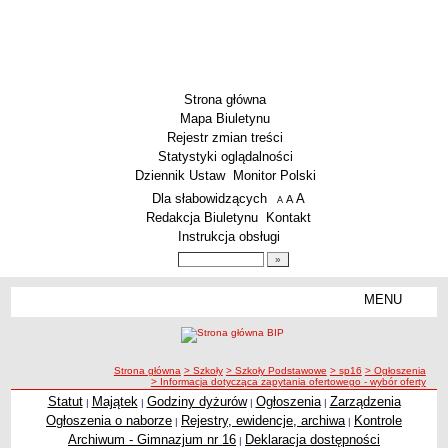
Strona główna
Mapa Biuletynu
Rejestr zmian treści
Statystyki oglądalności
Dziennik Ustaw
Monitor Polski
Menu dodatkowe
Dla słabowidzących
A
powiększ czcionkę
A
standardowy rozmiar czcionki
A
pomniejsz czcionkę
Redakcja Biuletynu
Kontakt
Instrukcja obsługi
Wyszukiwarka artykułów
Szukaj
MENU
Menu
SZKOŁY
Szkoły Podstawowe
ścieżka nawigacji
Strona główna
> Szkoły
> Szkoły Podstawowe
> sp16
> Ogłoszenia
Licea
> Informacja dotycząca zapytania ofertowego - wybór oferty
Zespoły Szkół
Statut
Majątek
Godziny dyżurów
Ogłoszenia
Zarządzenia
|
|
|
|
Ogłoszenia o naborze
Rejestry, ewidencje, archiwa
Kontrole
|
|
Techniczne Zakłady Naukowe
Archiwum - Gimnazjum nr 16
Deklaracja dostępności
|
PRZEDSZKOLA