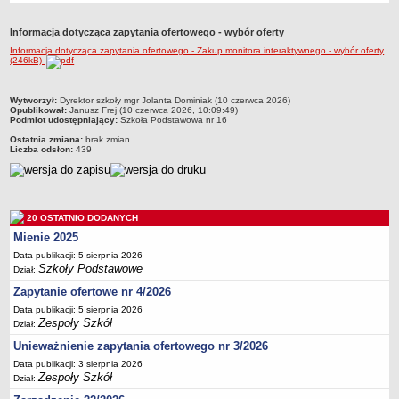
Przedszkola Miejskie
Informacja dotycząca zapytania ofertowego - wybór oferty
ARCHIWUM SZKÓŁ I PLACÓWEK
Informacja dotycząca zapytania ofertowego - Zakup monitora interaktywnego - wybór oferty
Zlikwidowane gimnazja
(246kB)
Przekształcone szkoły i placówki
metryczka
Wytworzył:
Dyrektor szkoły mgr Jolanta Dominiak (10 czerwca 2026)
Wielofunkcyjna Placówka
Opublikował:
Janusz Frej (10 czerwca 2026, 10:09:49)
Podmiot udostępniający:
Szkoła Podstawowa nr 16
SPECJALNE OŚRODKI SZKOLNO-WYCHOWAWCZE
Ostatnia zmiana:
brak zmian
Specjalny Ośrodek nr 1
Liczba odsłon:
439
Specjalny Ośrodek nr 5
BURSA MIEJSKA
Dane podstawowe
20 OSTATNIO DODANYCH
Statut
Mienie 2025
Majątek
Data publikacji: 5 sierpnia 2026
Szkoły Podstawowe
Dział:
Godziny dyżurów
Zapytanie ofertowe nr 4/2026
Ogłoszenie
Data publikacji: 5 sierpnia 2026
Zarządzenia
Zespoły Szkół
Dział:
Kontrole
Unieważnienie zapytania ofertowego nr 3/2026
Data publikacji: 3 sierpnia 2026
Rejestry, ewidencje, archiwa
Zespoły Szkół
Dział:
Sprawozdania