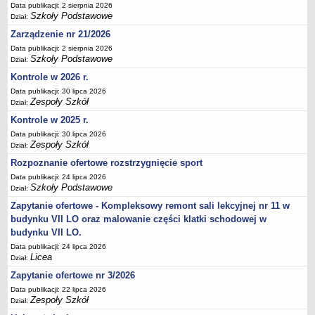
Data publikacji: 2 sierpnia 2026
Deklaracja dostępności
Szkoły Podstawowe
Dział:
PORADNIE PSYCHOLOGICZNO-PEDAGOGICZNE
Zarządzenie nr 21/2026
Zespół Poradni
Data publikacji: 2 sierpnia 2026
Szkoły Podstawowe
BIURO FINANSÓW OŚWIATY
Dział:
Dane podstawowe
Kontrole w 2026 r.
Statut
Data publikacji: 30 lipca 2026
Zespoły Szkół
Dział:
Majątek
Kontrole w 2025 r.
Godziny dyżurów
Data publikacji: 30 lipca 2026
Zespoły Szkół
Dział:
Ogłoszenia
Rozpoznanie ofertowe rozstrzygnięcie sport
Zarządzenia
Data publikacji: 24 lipca 2026
Rejestry, ewidencje, archiwa
Szkoły Podstawowe
Dział:
Kontrole
Zapytanie ofertowe - Kompleksowy remont sali lekcyjnej nr 11 w
budynku VII LO oraz malowanie części klatki schodowej w
PONOWNE WYKORZYSTYWANIE
budynku VII LO.
Sprawozdania
Data publikacji: 24 lipca 2026
Deklaracja dostępności
Licea
Dział:
DEKLARACJA DOSTĘPNOŚCI
Zapytanie ofertowe nr 3/2026
OŚWIADCZENIA MAJĄTKOWE
Data publikacji: 22 lipca 2026
Zespoły Szkół
Dział:
PONOWNE WYKORZYSTYWANIE