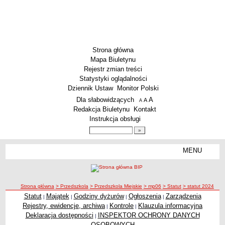
Strona główna
Mapa Biuletynu
Rejestr zmian treści
Statystyki oglądalności
Dziennik Ustaw
Monitor Polski
Menu dodatkowe
Dla słabowidzących
A
powiększ czcionkę
A
standardowy rozmiar czcionki
A
pomniejsz czcionkę
Redakcja Biuletynu
Kontakt
Instrukcja obsługi
Wyszukiwarka artykułów
Szukaj
MENU
Menu
SZKOŁY
Szkoły Podstawowe
ścieżka nawigacji
Strona główna
> Przedszkola
> Przedszkola Miejskie
> mp06
> Statut
> statut 2024
Licea
Statut
Majątek
Godziny dyżurów
Ogłoszenia
Zarządzenia
|
|
|
|
Zespoły Szkół
Rejestry, ewidencje, archiwa
Kontrole
Klauzula informacyjna
|
|
Techniczne Zakłady Naukowe
Deklaracja dostępności
INSPEKTOR OCHRONY DANYCH
|
OSOBOWYCH
PRZEDSZKOLA