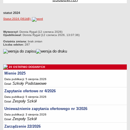
Przedszkola Miejskie
ARCHIWUM SZKÓŁ I PLACÓWEK
statut 2024
Zlikwidowane gimnazja
Statut 2024 (361kB)
Przekształcone szkoły i placówki
metryczka
Wytworzył:
Dorota Rygał (12 czerwca 2026)
Wielofunkcyjna Placówka
Opublikował:
Dorota Rygał (12 czerwca 2026, 13:07:36)
SPECJALNE OŚRODKI SZKOLNO-WYCHOWAWCZE
Ostatnia zmiana:
brak zmian
Liczba odsłon:
287
Specjalny Ośrodek nr 1
Specjalny Ośrodek nr 5
BURSA MIEJSKA
Dane podstawowe
20 OSTATNIO DODANYCH
Mienie 2025
Statut
Data publikacji: 5 sierpnia 2026
Majątek
Szkoły Podstawowe
Dział:
Godziny dyżurów
Zapytanie ofertowe nr 4/2026
Ogłoszenie
Data publikacji: 5 sierpnia 2026
Zespoły Szkół
Dział:
Zarządzenia
Unieważnienie zapytania ofertowego nr 3/2026
Kontrole
Data publikacji: 3 sierpnia 2026
Zespoły Szkół
Dział:
Rejestry, ewidencje, archiwa
Zarządzenie 22/2026
Sprawozdania