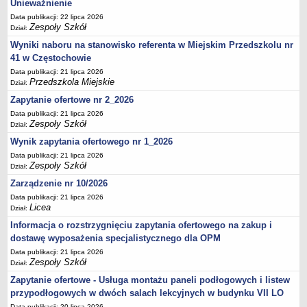
UDOSTĘPNIANIE INFORMACJI PUBLICZNEJ
Unieważnienie
OCHRONA DANYCH OSOBOWYCH
Data publikacji: 22 lipca 2026
Zespoły Szkół
Dział:
Wyniki naboru na stanowisko referenta w Miejskim Przedszkolu nr
41 w Częstochowie
Data publikacji: 21 lipca 2026
Przedszkola Miejskie
Dział:
Zapytanie ofertowe nr 2_2026
Data publikacji: 21 lipca 2026
Zespoły Szkół
Dział:
Wynik zapytania ofertowego nr 1_2026
Data publikacji: 21 lipca 2026
Zespoły Szkół
Dział:
Zarządzenie nr 10/2026
Data publikacji: 21 lipca 2026
Licea
Dział:
Informacja o rozstrzygnięciu zapytania ofertowego na zakup i
dostawę wyposażenia specjalistycznego dla OPM
Data publikacji: 21 lipca 2026
Zespoły Szkół
Dział:
Zapytanie ofertowe - Usługa montażu paneli podłogowych i listew
przypodłogowych w dwóch salach lekcyjnych w budynku VII LO
Data publikacji: 20 lipca 2026