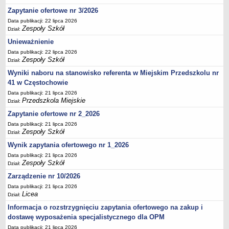
UDOSTĘPNIANIE INFORMACJI PUBLICZNEJ
Zapytanie ofertowe nr 3/2026
OCHRONA DANYCH OSOBOWYCH
Data publikacji: 22 lipca 2026
Zespoły Szkół
Dział:
Unieważnienie
Data publikacji: 22 lipca 2026
Zespoły Szkół
Dział:
Wyniki naboru na stanowisko referenta w Miejskim Przedszkolu nr
41 w Częstochowie
Data publikacji: 21 lipca 2026
Przedszkola Miejskie
Dział:
Zapytanie ofertowe nr 2_2026
Data publikacji: 21 lipca 2026
Zespoły Szkół
Dział:
Wynik zapytania ofertowego nr 1_2026
Data publikacji: 21 lipca 2026
Zespoły Szkół
Dział:
Zarządzenie nr 10/2026
Data publikacji: 21 lipca 2026
Licea
Dział:
Informacja o rozstrzygnięciu zapytania ofertowego na zakup i
dostawę wyposażenia specjalistycznego dla OPM
Data publikacji: 21 lipca 2026