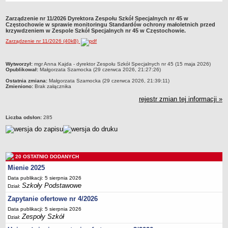
Przedszkola Miejskie
Zarządzenie nr 11/2026 Dyrektora Zespołu Szkół Specjalnych nr 45 w
ARCHIWUM SZKÓŁ I PLACÓWEK
Częstochowie w sprawie monitoringu Standardów ochrony małoletnich przed
krzywdzeniem w Zespole Szkół Specjalnych nr 45 w Częstochowie.
Zlikwidowane gimnazja
Zarządzenie nr 11/2026 (40kB)
Przekształcone szkoły i placówki
Wielofunkcyjna Placówka
metryczka
Wytworzył:
mgr Anna Kajda - dyrektor Zespołu Szkół Specjalnych nr 45 (15 maja 2026)
Opublikował:
Małgorzata Szamocka (29 czerwca 2026, 21:27:26)
SPECJALNE OŚRODKI SZKOLNO-WYCHOWAWCZE
Ostatnia zmiana:
Małgorzata Szamocka (29 czerwca 2026, 21:39:11)
Specjalny Ośrodek nr 1
Zmieniono:
Brak załącznika
Specjalny Ośrodek nr 5
rejestr zmian tej informacji »
BURSA MIEJSKA
Dane podstawowe
Liczba odsłon:
285
Statut
Majątek
Godziny dyżurów
20 OSTATNIO DODANYCH
Mienie 2025
Ogłoszenie
Data publikacji: 5 sierpnia 2026
Zarządzenia
Szkoły Podstawowe
Dział:
Kontrole
Zapytanie ofertowe nr 4/2026
Data publikacji: 5 sierpnia 2026
Rejestry, ewidencje, archiwa
Zespoły Szkół
Dział:
Sprawozdania