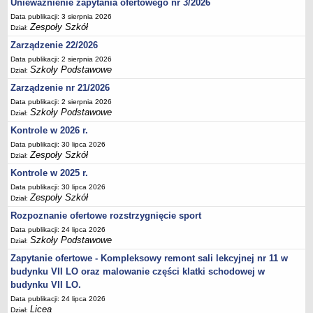
Unieważnienie zapytania ofertowego nr 3/2026
Deklaracja dostępności
Data publikacji: 3 sierpnia 2026
Zespoły Szkół
PORADNIE PSYCHOLOGICZNO-PEDAGOGICZNE
Dział:
Zespół Poradni
Zarządzenie 22/2026
BIURO FINANSÓW OŚWIATY
Data publikacji: 2 sierpnia 2026
Szkoły Podstawowe
Dział:
Dane podstawowe
Zarządzenie nr 21/2026
Statut
Data publikacji: 2 sierpnia 2026
Majątek
Szkoły Podstawowe
Dział:
Godziny dyżurów
Kontrole w 2026 r.
Data publikacji: 30 lipca 2026
Ogłoszenia
Zespoły Szkół
Dział:
Zarządzenia
Kontrole w 2025 r.
Rejestry, ewidencje, archiwa
Data publikacji: 30 lipca 2026
Zespoły Szkół
Dział:
Kontrole
Rozpoznanie ofertowe rozstrzygnięcie sport
PONOWNE WYKORZYSTYWANIE
Data publikacji: 24 lipca 2026
Sprawozdania
Szkoły Podstawowe
Dział:
Deklaracja dostępności
Zapytanie ofertowe - Kompleksowy remont sali lekcyjnej nr 11 w
budynku VII LO oraz malowanie części klatki schodowej w
DEKLARACJA DOSTĘPNOŚCI
budynku VII LO.
OŚWIADCZENIA MAJĄTKOWE
Data publikacji: 24 lipca 2026
PONOWNE WYKORZYSTYWANIE
Licea
Dział: