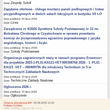
Zespoły Szkół
Dział:
Zapytanie ofertowe - Usługa montażu paneli podłogowych i listew
przypodłogowych w dwóch salach lekcyjnych w budynku VII LO
Data publikacji: 20 lipca 2026
Licea
Dział:
Zarządzenie nr 4/2026 Dyrektora Szkoły Podstawowej nr 12 im.
Bolesława Chrobrego w Częstochowie w sprawie powołania
komisji do przeprowadzenia egzaminu poprawkowego z języka
angielskiego, historii i fizyki.
Data publikacji: 20 lipca 2026
Szkoły Podstawowe
Dział:
Organizacja zagranicznych staży w ramach programu Erasmus+
dla projektów 2025-1-PL01-KA121-VET-000308768 2026 - 1 -PL01 -
KA121 -VET – 000409756 dla młodzieży Technikum nr 5 w
Technicznych Zakładach Naukowych
Data publikacji: 15 lipca 2026
Techniczne Zakłady Naukowe
Dział:
Ogłoszenia 2026 r.
Data publikacji: 15 lipca 2026
Ogłoszenie
Dział:
Ostatnia aktualizacja BIP:
05.08.2026 14:20
Polityka Cookies
CMS i hosting: Logonet Sp. z o.o.