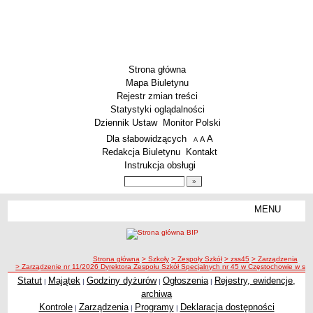
Strona główna
Mapa Biuletynu
Rejestr zmian treści
Statystyki oglądalności
Dziennik Ustaw
Monitor Polski
Menu dodatkowe
Dla słabowidzących
A
powiększ czcionkę
A
standardowy rozmiar czcionki
A
pomniejsz czcionkę
Redakcja Biuletynu
Kontakt
Instrukcja obsługi
Wyszukiwarka artykułów
Szukaj
MENU
Menu
SZKOŁY
Szkoły Podstawowe
ścieżka nawigacji
Strona główna
> Szkoły
> Zespoły Szkół
> zss45
> Zarządzenia
Licea
> Zarządzenie nr 11/2026 Dyrektora Zespołu Szkół Specjalnych nr 45 w Częstochowie w sp
Zespoły Szkół
Statut
Majątek
Godziny dyżurów
Ogłoszenia
Rejestry, ewidencje,
|
|
|
|
archiwa
Techniczne Zakłady Naukowe
Kontrole
Zarządzenia
Programy
Deklaracja dostępności
|
|
|
PRZEDSZKOLA