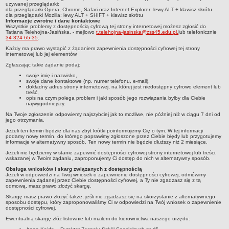
używanej przeglądarki:
Deklaracja dostępności
dla przeglądarki Opera, Chrome, Safari oraz Internet Explorer: lewy ALT + klawisz skrótu
dla przeglądarki Mozilla: lewy ALT + SHIFT + klawisz skrótu
PORADNIE PSYCHOLOGICZNO-PEDAGOGICZNE
Informacje zwrotne i dane kontaktowe
Wszystkie problemy z dostępnością cyfrową tej strony internetowej możesz zgłosić do
Zespół Poradni
Tatiana Telehojna-Jasińska,
- mejlowo
t.telehojna-jasinska@zss45.edu.pl.
lub telefonicznie
34 324 65 35
.
BIURO FINANSÓW OŚWIATY
Każdy ma prawo wystąpić z żądaniem zapewnienia dostępności cyfrowej tej strony
Dane podstawowe
internetowej lub jej elementów.
Zgłaszając takie żądanie podaj:
Statut
swoje imię i nazwisko,
Majątek
swoje dane kontaktowe (np. numer telefonu, e-mail),
dokładny adres strony internetowej, na której jest niedostępny cyfrowo element lub
treść,
Godziny dyżurów
opis na czym polega problem i jaki sposób jego rozwiązania byłby dla Ciebie
najwygodniejszy.
Ogłoszenia
Na Twoje zgłoszenie odpowiemy najszybciej jak to możliwe, nie później niż w ciągu 7 dni od
Zarządzenia
jego otrzymania.
Jeżeli ten termin będzie dla nas zbyt krótki poinformujemy Cię o tym. W tej informacji
Rejestry, ewidencje, archiwa
podamy nowy termin, do którego poprawimy zgłoszone przez Ciebie błędy lub przygotujemy
informacje w alternatywny sposób. Ten nowy termin nie będzie dłuższy niż 2 miesiące.
Kontrole
Jeżeli nie będziemy w stanie zapewnić dostępności cyfrowej strony internetowej lub treści,
wskazanej w Twoim żądaniu, zaproponujemy Ci dostęp do nich w alternatywny sposób.
PONOWNE WYKORZYSTYWANIE
Obsługa wniosków i skarg związanych z dostępnością
Sprawozdania
Jeżeli w odpowiedzi na Twój wniosek o zapewnienie dostępności cyfrowej, odmówimy
zapewnienia żądanej przez Ciebie dostępności cyfrowej, a Ty nie zgadzasz się z tą
Deklaracja dostępności
odmową, masz prawo złożyć skargę.
Skargę masz prawo złożyć także, jeśli nie zgadzasz się na skorzystanie z alternatywnego
DEKLARACJA DOSTĘPNOŚCI
sposobu dostępu, który zaproponowaliśmy Ci w odpowiedzi na Twój wniosek o zapewnienie
dostępności cyfrowej.
OŚWIADCZENIA MAJĄTKOWE
Ewentualną skargę złóż listownie lub mailem do kierownictwa naszego urzędu:
PONOWNE WYKORZYSTYWANIE