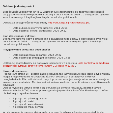
Przedszkola Miejskie
Deklaracja dostępności
ARCHIWUM SZKÓŁ I PLACÓWEK
Zespół Szkół Specjalnych nr 45 w Częstochowie
zobowiązuje się zapewnić dostępność
swojej
strony internetowej
zgodnie z ustawą z dnia 4 kwietnia 2019 r. o dostępności cyfrowej
Zlikwidowane gimnazja
stron internetowych i aplikacji mobilnych podmiotów publicznych.
Przekształcone szkoły i placówki
Deklaracja dostępności dotyczy strony
http://edukacja.bip.czestochowa.pl/
.
Data publikacji strony internetowej:
2014-05-01
Wielofunkcyjna Placówka
Data ostatniej istotnej aktualizacji:
2020-09-22
SPECJALNE OŚRODKI SZKOLNO-WYCHOWAWCZE
Stan dostępności cyfrowej
Strona internetowa jest w pełni zgodna z załącznikiem do ustawy o dostępności cyfrowej z
Specjalny Ośrodek nr 1
dnia 4 kwietnia 2019 r. o dostępności cyfrowej stron internetowych i aplikacji mobilnych
podmiotów publicznych.
Specjalny Ośrodek nr 5
Przygotowanie deklaracji dostępności
BURSA MIEJSKA
Data sporządzenia deklaracji:
2022-09-22
Data ostatniego przeglądu deklaracji:
2026-03-25
Dane podstawowe
Deklarację sporządziliśmy na podstawie samooceny w oparciu o
Listę kontrolną do badania
Statut
dostępności cyfrowej strony internetowej v. 2.2 (docx, 0,12MB)
.
Majątek
Skróty klawiaturowe
Podmiotowa strona BIP została zaprojektowana tak, aby jak największa liczba użytkowników
mogła z niej swobodnie korzystać na różnych systemach operacyjnych i różnych
Godziny dyżurów
przeglądarkach. Dla osób słabowidzących przeznaczona jest wersja tekstowa oraz wersja o
zwiększonym kontraście. Możliwa jest też zmiana wielkości czcionki tekstu w opublikowanych
Ogłoszenie
artykułach.
Oprócz myszki po witrynie można się poruszać za pomocą klawiatury, poprzez użycie
klawisza tabulacji (Tab) oraz za pomocą poniżej wymienionych skrótów klawiszowych, które
Zarządzenia
nie kolidują z czytnikami ekranu:
Kontrole
1 przejdź do głównego menu
2 przejdź do treści
Rejestry, ewidencje, archiwa
3 przejdź do wyszukiwarki
4 przejdź do mapy serwisu
Sprawozdania
W celu wywołania danego skrótu, należy wcisnąć kombinację klawiszy odpowiednią dla