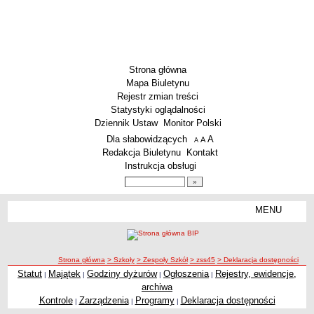
Strona główna
Mapa Biuletynu
Rejestr zmian treści
Statystyki oglądalności
Dziennik Ustaw
Monitor Polski
Menu dodatkowe
Dla słabowidzących
A
powiększ czcionkę
A
standardowy rozmiar czcionki
A
pomniejsz czcionkę
Redakcja Biuletynu
Kontakt
Instrukcja obsługi
Wyszukiwarka artykułów
Szukaj
MENU
Menu
SZKOŁY
Szkoły Podstawowe
ścieżka nawigacji
Strona główna
> Szkoły
> Zespoły Szkół
> zss45
> Deklaracja dostępności
Licea
Statut
Majątek
Godziny dyżurów
Ogłoszenia
Rejestry, ewidencje,
|
|
|
|
Zespoły Szkół
archiwa
Techniczne Zakłady Naukowe
Kontrole
Zarządzenia
Programy
Deklaracja dostępności
|
|
|
PRZEDSZKOLA