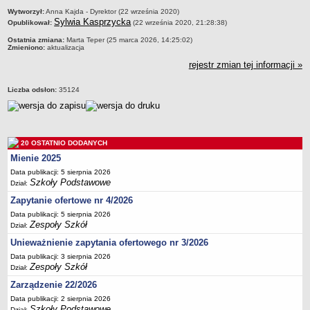
metryczka
Wytworzył:
Anna Kajda - Dyrektor (22 września 2020)
Sylwia Kasprzycka
Opublikował:
(22 września 2020, 21:28:38)
Ostatnia zmiana:
Marta Teper (25 marca 2026, 14:25:02)
Zmieniono:
aktualizacja
rejestr zmian tej informacji »
Liczba odsłon:
35124
20 OSTATNIO DODANYCH
Mienie 2025
Data publikacji: 5 sierpnia 2026
Szkoły Podstawowe
Dział:
Zapytanie ofertowe nr 4/2026
Data publikacji: 5 sierpnia 2026
Zespoły Szkół
Dział:
Unieważnienie zapytania ofertowego nr 3/2026
Data publikacji: 3 sierpnia 2026
Zespoły Szkół
Dział:
Zarządzenie 22/2026
Data publikacji: 2 sierpnia 2026
Szkoły Podstawowe
Dział: