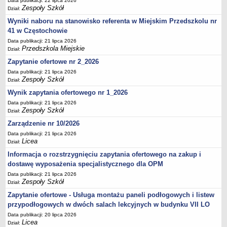
Data publikacji: 22 lipca 2026
Zespoły Szkół
Dział:
Wyniki naboru na stanowisko referenta w Miejskim Przedszkolu nr
41 w Częstochowie
Data publikacji: 21 lipca 2026
Przedszkola Miejskie
Dział:
Zapytanie ofertowe nr 2_2026
Data publikacji: 21 lipca 2026
Zespoły Szkół
Dział:
Wynik zapytania ofertowego nr 1_2026
Data publikacji: 21 lipca 2026
Zespoły Szkół
Dział:
Zarządzenie nr 10/2026
Data publikacji: 21 lipca 2026
Licea
Dział:
Informacja o rozstrzygnięciu zapytania ofertowego na zakup i
dostawę wyposażenia specjalistycznego dla OPM
Data publikacji: 21 lipca 2026
Zespoły Szkół
Dział:
Zapytanie ofertowe - Usługa montażu paneli podłogowych i listew
przypodłogowych w dwóch salach lekcyjnych w budynku VII LO
Data publikacji: 20 lipca 2026
Licea
Dział: