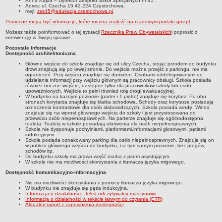
Anna Kajda – Dyrektor Zespołu Szkół Specjalnych nr 45
,
UDOSTĘPNIANIE INFORMACJI PUBLICZNEJ
Adres:
ul. Czecha 15 42-224 Częstochowa
,
mejl:
zss45@edukacja.czestochowa.pl
.
OCHRONA DANYCH OSOBOWYCH
Pomocne mogą być informacje, które można znaleźć na rządowym portalu gov.pl
.
Możesz także poinformować o tej sytuacji
Rzecznika Praw Obywatelskich
i poprosić o
interwencję w Twojej sprawie.
Pozostałe informacje
Dostępność architektoniczna
Główne wejście do szkoły znajduje się od ulicy Czecha, stojąc przodem do budynku
drzwi znajdują się po lewej stronie. Do wejścia można przejść z parkingu, nie ma
ograniczeń. Przy wejściu znajduje się domofon. Osobami oddelegowanymi do
udzielania informacji przy wejściu głównym są pracownicy obsługi. Szkoła posiada
również boczne wejście, dostępne tylko dla pracowników szkoły lub osób
upoważnionych. Wejście to pełni również rolę drogi ewakuacyjnej.
W budynku na każdym poziomie (parter i 1 piętro) znajduje się korytarz. Po obu
stronach korytarza znajduje się klatka schodowa. Schody oraz korytarze posiadają
oznaczenia kontrastowe dla osób słabowidzących. Szkoła posiada windę. Winda
znajduje się na wprost głównego wejścia do szkoły i jest przystosowana do
przewozu osób niepełnosprawnych. Na parterze znajduje się ogólnodostępna
toaleta. Toalety w szkole posiadają ułatwienia dla osób niepełnosprawnych.
Szkoła nie dysponuje pochylniami, platformami,informacjami głosowymi, pętlami
indukcyjnymi.
Szkoła posiada oznakowany parking dla osób niepełnosprawnych. Znajduje się on
w pobliżu głównego wejścia do budynku, na tym samym poziomie, bez progów,
schodów itp.
Do budynku szkoły ma prawo wejść osoba z psem asystującym.
W szkole nie ma możliwości skorzystania z tłumacza języka migowego.
Dostępność komunikacyjno-informacyjna
Nie ma możliwości skorzystania z pomocy tłumacza języka migowego.
W budynku nie znajduje się pętla indukcyjna.
Informacja o działalności - tekst odczytywalny maszynowo
Informacja o działalności w tekście łatwym do czytania (ETR)
Aktualny raport z zapewnienia dostępności