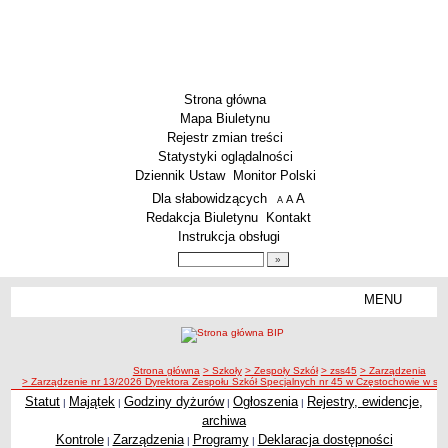
Strona główna
Mapa Biuletynu
Rejestr zmian treści
Statystyki oglądalności
Dziennik Ustaw
Monitor Polski
Menu dodatkowe
Dla słabowidzących
A
powiększ czcionkę
A
standardowy rozmiar czcionki
A
pomniejsz czcionkę
Redakcja Biuletynu
Kontakt
Instrukcja obsługi
Wyszukiwarka artykułów
Szukaj
MENU
Menu
SZKOŁY
Szkoły Podstawowe
ścieżka nawigacji
Strona główna
> Szkoły
> Zespoły Szkół
> zss45
> Zarządzenia
Licea
> Zarządzenie nr 13/2026 Dyrektora Zespołu Szkół Specjalnych nr 45 w Częstochowie w spraw
Zespoły Szkół
Statut
Majątek
Godziny dyżurów
Ogłoszenia
Rejestry, ewidencje,
|
|
|
|
archiwa
Techniczne Zakłady Naukowe
Kontrole
Zarządzenia
Programy
Deklaracja dostępności
|
|
|
PRZEDSZKOLA