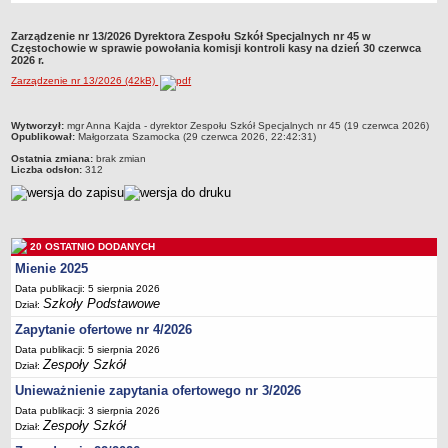
Przedszkola Miejskie
Zarządzenie nr 13/2026 Dyrektora Zespołu Szkół Specjalnych nr 45 w
ARCHIWUM SZKÓŁ I PLACÓWEK
Częstochowie w sprawie powołania komisji kontroli kasy na dzień 30 czerwca
2026 r.
Zlikwidowane gimnazja
Zarządzenie nr 13/2026 (42kB)
Przekształcone szkoły i placówki
Wielofunkcyjna Placówka
metryczka
Wytworzył:
mgr Anna Kajda - dyrektor Zespołu Szkół Specjalnych nr 45 (19 czerwca 2026)
Opublikował:
Małgorzata Szamocka (29 czerwca 2026, 22:42:31)
SPECJALNE OŚRODKI SZKOLNO-WYCHOWAWCZE
Ostatnia zmiana:
brak zmian
Specjalny Ośrodek nr 1
Liczba odsłon:
312
Specjalny Ośrodek nr 5
BURSA MIEJSKA
Dane podstawowe
20 OSTATNIO DODANYCH
Statut
Mienie 2025
Majątek
Data publikacji: 5 sierpnia 2026
Szkoły Podstawowe
Dział:
Godziny dyżurów
Zapytanie ofertowe nr 4/2026
Ogłoszenie
Data publikacji: 5 sierpnia 2026
Zarządzenia
Zespoły Szkół
Dział:
Kontrole
Unieważnienie zapytania ofertowego nr 3/2026
Data publikacji: 3 sierpnia 2026
Rejestry, ewidencje, archiwa
Zespoły Szkół
Dział:
Sprawozdania