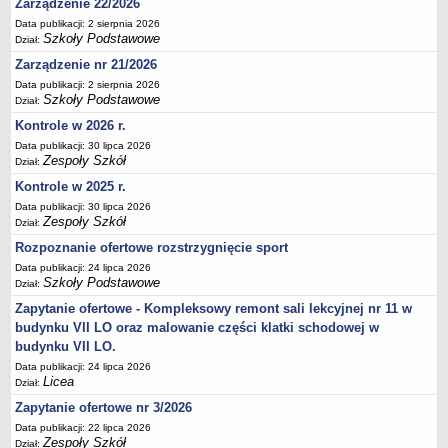
Zarządzenie 22/2026
Deklaracja dostępności
Data publikacji: 2 sierpnia 2026
Szkoły Podstawowe
PORADNIE PSYCHOLOGICZNO-PEDAGOGICZNE
Dział:
Zespół Poradni
Zarządzenie nr 21/2026
BIURO FINANSÓW OŚWIATY
Data publikacji: 2 sierpnia 2026
Szkoły Podstawowe
Dział:
Dane podstawowe
Kontrole w 2026 r.
Statut
Data publikacji: 30 lipca 2026
Majątek
Zespoły Szkół
Dział:
Godziny dyżurów
Kontrole w 2025 r.
Data publikacji: 30 lipca 2026
Ogłoszenia
Zespoły Szkół
Dział:
Zarządzenia
Rozpoznanie ofertowe rozstrzygnięcie sport
Rejestry, ewidencje, archiwa
Data publikacji: 24 lipca 2026
Szkoły Podstawowe
Dział:
Kontrole
Zapytanie ofertowe - Kompleksowy remont sali lekcyjnej nr 11 w
PONOWNE WYKORZYSTYWANIE
budynku VII LO oraz malowanie części klatki schodowej w
Sprawozdania
budynku VII LO.
Deklaracja dostępności
Data publikacji: 24 lipca 2026
Licea
Dział:
DEKLARACJA DOSTĘPNOŚCI
Zapytanie ofertowe nr 3/2026
OŚWIADCZENIA MAJĄTKOWE
Data publikacji: 22 lipca 2026
PONOWNE WYKORZYSTYWANIE
Zespoły Szkół
Dział: