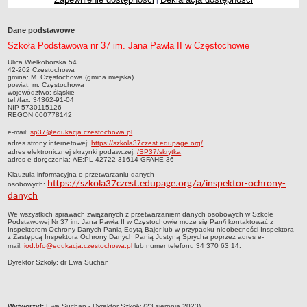
|
Przedszkola Miejskie
ARCHIWUM SZKÓŁ I PLACÓWEK
Dane podstawowe
Zlikwidowane gimnazja
Szkoła Podstawowa nr 37 im. Jana Pawła II w Częstochowie
Przekształcone szkoły i placówki
Ulica Wielkoborska 54
42-202 Częstochowa
gmina: M. Częstochowa (gmina miejska)
Wielofunkcyjna Placówka
powiat: m. Częstochowa
województwo: śląskie
SPECJALNE OŚRODKI SZKOLNO-WYCHOWAWCZE
tel./fax: 34362-91-04
NIP 5730115126
Specjalny Ośrodek nr 1
REGON 000778142
Specjalny Ośrodek nr 5
e-mail:
sp37@edukacja.czestochowa.pl
adres strony internetowej:
https://szkola37czest.edupage.org/
BURSA MIEJSKA
adres elektronicznej skrzynki podawczej:
/SP37/skrytka
Dane podstawowe
adres e-doręczenia: AE:PL-42722-31614-GFAHE-36
Klauzula informacyjna o przetwarzaniu danych
Statut
https://szkola37czest.edupage.org/a/inspektor-ochrony-
osobowych:
Majątek
danych
Godziny dyżurów
We wszystkich sprawach związanych z przetwarzaniem danych osobowych w Szkole
Podstawowej Nr 37 im. Jana Pawła II w Częstochowie może się Pan/i kontaktować z
Ogłoszenie
Inspektorem Ochrony Danych Panią Edytą Bajor lub w przypadku nieobecności Inspektora
z Zastępcą Inspektora Ochrony Danych Panią Justyną Sprycha poprzez adres e-
mail:
iod.bfo@edukacja.czestochowa.pl
lub numer telefonu 34 370 63 14.
Zarządzenia
Dyrektor Szkoły: dr Ewa Suchan
Kontrole
Rejestry, ewidencje, archiwa
Sprawozdania
metryczka
Wytworzył:
Ewa Suchan - Dyrektor Szkoły (23 sierpnia 2023)