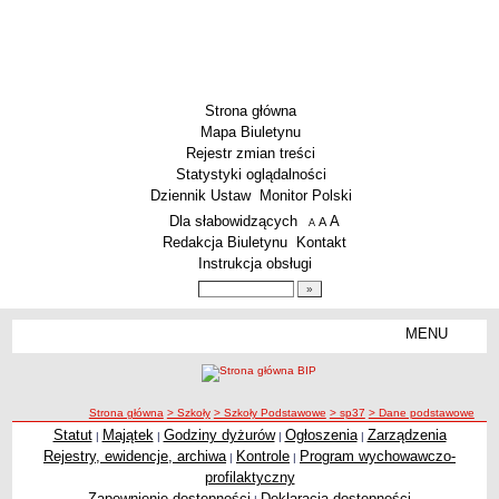
Strona główna
Mapa Biuletynu
Rejestr zmian treści
Statystyki oglądalności
Dziennik Ustaw
Monitor Polski
Menu dodatkowe
Dla słabowidzących
A
powiększ czcionkę
A
standardowy rozmiar czcionki
A
pomniejsz czcionkę
Redakcja Biuletynu
Kontakt
Instrukcja obsługi
Wyszukiwarka artykułów
Szukaj
MENU
Menu
SZKOŁY
Szkoły Podstawowe
ścieżka nawigacji
Strona główna
> Szkoły
> Szkoły Podstawowe
> sp37
> Dane podstawowe
Licea
Statut
Majątek
Godziny dyżurów
Ogłoszenia
Zarządzenia
|
|
|
|
Zespoły Szkół
Rejestry, ewidencje, archiwa
Kontrole
Program wychowawczo-
|
|
Techniczne Zakłady Naukowe
profilaktyczny
Zapewnienie dostępności
Deklaracja dostępności
PRZEDSZKOLA