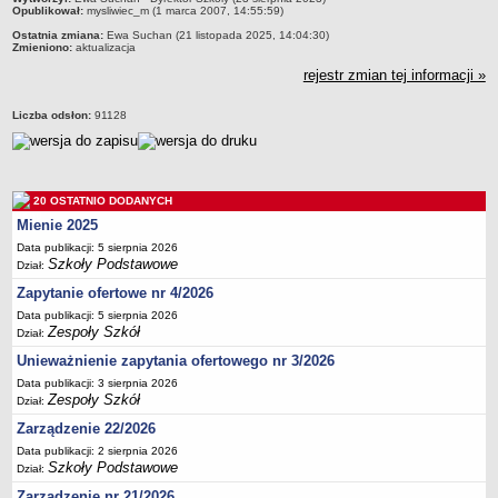
Opublikował:
mysliwiec_m (1 marca 2007, 14:55:59)
Deklaracja dostępności
Ostatnia zmiana:
Ewa Suchan (21 listopada 2025, 14:04:30)
PORADNIE PSYCHOLOGICZNO-PEDAGOGICZNE
Zmieniono:
aktualizacja
Zespół Poradni
rejestr zmian tej informacji »
BIURO FINANSÓW OŚWIATY
Dane podstawowe
Liczba odsłon:
91128
Statut
Majątek
20 OSTATNIO DODANYCH
Godziny dyżurów
Mienie 2025
Ogłoszenia
Data publikacji: 5 sierpnia 2026
Zarządzenia
Szkoły Podstawowe
Dział:
Rejestry, ewidencje, archiwa
Zapytanie ofertowe nr 4/2026
Data publikacji: 5 sierpnia 2026
Kontrole
Zespoły Szkół
Dział:
PONOWNE WYKORZYSTYWANIE
Unieważnienie zapytania ofertowego nr 3/2026
Sprawozdania
Data publikacji: 3 sierpnia 2026
Zespoły Szkół
Dział:
Deklaracja dostępności
Zarządzenie 22/2026
DEKLARACJA DOSTĘPNOŚCI
Data publikacji: 2 sierpnia 2026
OŚWIADCZENIA MAJĄTKOWE
Szkoły Podstawowe
Dział:
PONOWNE WYKORZYSTYWANIE
Zarządzenie nr 21/2026