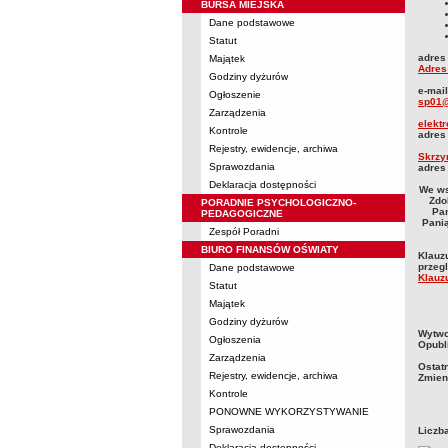
BURSA MIEJSKA
Dane podstawowe
Statut
adres 
Majątek
Adres
Godziny dyżurów
e-mai
Ogłoszenie
sp01@
Zarządzenia
elekt
Kontrole
adres
Rejestry, ewidencje, archiwa
Skrzy
Sprawozdania
adres
Deklaracja dostępności
We ws
Zdo
PORADNIE PSYCHOLOGICZNO-
Pan
PEDAGOGICZNE
Panią
Zespół Poradni
BIURO FINANSÓW OŚWIATY
Klauz
przegl
Dane podstawowe
Klauz
Statut
Majątek
Godziny dyżurów
metry
Wytwo
Ogłoszenia
Opubl
Zarządzenia
Ostat
Rejestry, ewidencje, archiwa
Zmien
Kontrole
PONOWNE WYKORZYSTYWANIE
Sprawozdania
Liczb
Deklaracja dostępności