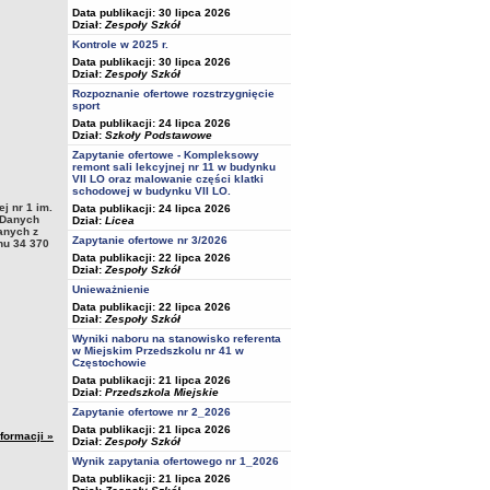
Data publikacji: 30 lipca 2026
Dział:
Zespoły Szkół
Kontrole w 2025 r.
Data publikacji: 30 lipca 2026
Dział:
Zespoły Szkół
Rozpoznanie ofertowe rozstrzygnięcie
sport
Data publikacji: 24 lipca 2026
Dział:
Szkoły Podstawowe
Zapytanie ofertowe - Kompleksowy
remont sali lekcyjnej nr 11 w budynku
VII LO oraz malowanie części klatki
schodowej w budynku VII LO.
 nr 1 im.
Data publikacji: 24 lipca 2026
y Danych
Dział:
Licea
anych z
Zapytanie ofertowe nr 3/2026
nu 34 370
Data publikacji: 22 lipca 2026
Dział:
Zespoły Szkół
Unieważnienie
Data publikacji: 22 lipca 2026
Dział:
Zespoły Szkół
Wyniki naboru na stanowisko referenta
w Miejskim Przedszkolu nr 41 w
Częstochowie
Data publikacji: 21 lipca 2026
Dział:
Przedszkola Miejskie
Zapytanie ofertowe nr 2_2026
Data publikacji: 21 lipca 2026
nformacji »
Dział:
Zespoły Szkół
Wynik zapytania ofertowego nr 1_2026
Data publikacji: 21 lipca 2026