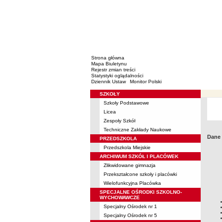
Strona główna
Mapa Biuletynu
Rejestr zmian treści
Statystyki oglądalności
Dziennik Ustaw
Monitor Polski
SZKOŁY
Menu
Szkoły Podstawowe
Licea
Zespoły Szkół
Techniczne Zakłady Naukowe
Dane
PRZEDSZKOLA
Przedszkola Miejskie
ARCHIWUM SZKÓŁ I PLACÓWEK
Zlikwidowane gimnazja
Przekształcone szkoły i placówki
Wielofunkcyjna Placówka
SPECJALNE OŚRODKI SZKOLNO-
WYCHOWAWCZE
Specjalny Ośrodek nr 1
Specjalny Ośrodek nr 5