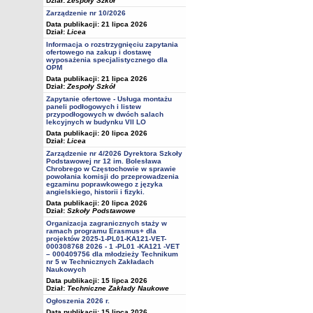
Dział:
Zespoły Szkół
Zarządzenie nr 10/2026
Data publikacji: 21 lipca 2026
Dział:
Licea
Informacja o rozstrzygnięciu zapytania
ofertowego na zakup i dostawę
wyposażenia specjalistycznego dla
OPM
Data publikacji: 21 lipca 2026
Dział:
Zespoły Szkół
Zapytanie ofertowe - Usługa montażu
paneli podłogowych i listew
przypodłogowych w dwóch salach
lekcyjnych w budynku VII LO
Data publikacji: 20 lipca 2026
Dział:
Licea
Zarządzenie nr 4/2026 Dyrektora Szkoły
Podstawowej nr 12 im. Bolesława
Chrobrego w Częstochowie w sprawie
powołania komisji do przeprowadzenia
egzaminu poprawkowego z języka
angielskiego, historii i fizyki.
Data publikacji: 20 lipca 2026
Dział:
Szkoły Podstawowe
Organizacja zagranicznych staży w
ramach programu Erasmus+ dla
projektów 2025-1-PL01-KA121-VET-
000308768 2026 - 1 -PL01 -KA121 -VET
– 000409756 dla młodzieży Technikum
nr 5 w Technicznych Zakładach
Naukowych
Data publikacji: 15 lipca 2026
Dział:
Techniczne Zakłady Naukowe
Ogłoszenia 2026 r.
Data publikacji: 15 lipca 2026