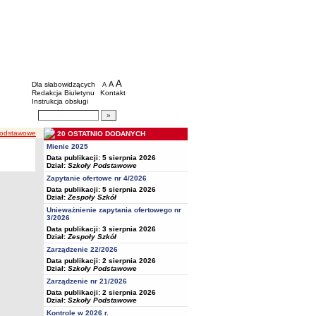
BIP - Oświata Częstochowa
Menu dodatkowe
A
powiększ czcionkę
A
standardowy rozmiar czcionki
Dla słabowidzących
A
pomniejsz czcionkę
Redakcja Biuletynu
Kontakt
Instrukcja obsługi
Wyszukiwarka artykułów
Szukaj
podstawowe
20 OSTATNIO DODANYCH
Mienie 2025
Data publikacji: 5 sierpnia 2026
Dział:
Szkoły Podstawowe
Zapytanie ofertowe nr 4/2026
Data publikacji: 5 sierpnia 2026
Dział:
Zespoły Szkół
Unieważnienie zapytania ofertowego nr
3/2026
Data publikacji: 3 sierpnia 2026
Dział:
Zespoły Szkół
Zarządzenie 22/2026
Data publikacji: 2 sierpnia 2026
Dział:
Szkoły Podstawowe
Zarządzenie nr 21/2026
Data publikacji: 2 sierpnia 2026
Dział:
Szkoły Podstawowe
Kontrole w 2026 r.