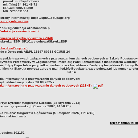
powiat: m. Częstochowa
tel. (faks) 34 361 49 71
REGON: 000712309
NIP: 5730011504
strony internetowej: https://spnr1.edupage.org/
 strony internetowej
l: sp01@edukacja.czestochowa.pl
edukacja.czestochowa.pl
roniczna skrzynka podawcza ePUAP
 skrytka_ESP SP1Czestochowa/SkrytkaESP
nka do e-Doręczeń
 do e-Doręczeń: AE:PL-19197-80588-GCUUB-24
zystkich sprawach związanych z przetwarzaniem danych osobowych w Szkole Podstawowej
bywców Przestworzy w Częstochowie. może się Pan/i kontaktować z Inspektorem Ochron
ią Edytą Bajor lub w przypadku nieobecności Inspektora z Zastępcą Inspektora Ochrony D
 Moniką Sławutą poprzez adres e-mail: iod.bfo@edukacja.czestochowa.pl lub numer telefo
63 14.
ula informacyjna o przetwarzaniu danych osobowych:
ąd i aktualizacja z dnia 26.08.2025 r.
ula informacyjna o przetwarzaniu danych osobowych (213kB)
czka
rzył:
Dyrektor Małgorzata Darocha (28 stycznia 2013)
ikował:
grzywinska_b (1 marca 2007, 14:50:29)
nia zmiana:
Małgorzata Gąćkowska (5 listopada 2025, 11:14:46)
iono:
aktualizacja
rejestr zmian tej i
a odsłon:
102152