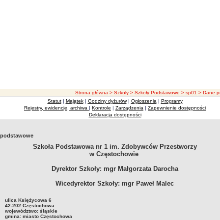
ścieżka nawigacji
Strona główna
> Szkoły
> Szkoły Podstawowe
> sp01
> Dane 
Statut
|
Majątek
|
Godziny dyżurów
|
Ogłoszenia
|
Programy
Rejestry, ewidencje, archiwa
|
Kontrole
|
Zarządzenia
|
Zapewnienie dostępności
Deklaracja dostępności
 podstawowe
Szkoła Podstawowa nr 1 im. Zdobywców Przestworzy
w Częstochowie
Dyrektor Szkoły: mgr Małgorzata Darocha
Wicedyrektor Szkoły: mgr Paweł Malec
ulica Księżycowa 6
42-202 Częstochowa
województwo: śląskie
gmina: miasto Częstochowa