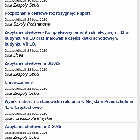
Data publikacji: 30 lipca 2026
UDOSTĘPNIANIE INFORMACJI PUBLICZNEJ
Zespoły Szkół
Dział:
OCHRONA DANYCH OSOBOWYCH
Rozpoznanie ofertowe rozstrzygnięcie sport
Data publikacji: 24 lipca 2026
Szkoły Podstawowe
Dział:
Zapytanie ofertowe - Kompleksowy remont sali lekcyjnej nr 11 w
budynku VII LO oraz malowanie części klatki schodowej w
budynku VII LO.
Data publikacji: 24 lipca 2026
Licea
Dział:
Zapytanie ofertowe nr 3/2026
Data publikacji: 22 lipca 2026
Zespoły Szkół
Dział:
Unieważnienie
Data publikacji: 22 lipca 2026
Zespoły Szkół
Dział:
Wyniki naboru na stanowisko referenta w Miejskim Przedszkolu nr
41 w Częstochowie
Data publikacji: 21 lipca 2026
Przedszkola Miejskie
Dział:
Zapytanie ofertowe nr 2_2026
Data publikacji: 21 lipca 2026
Zespoły Szkół
Dział: