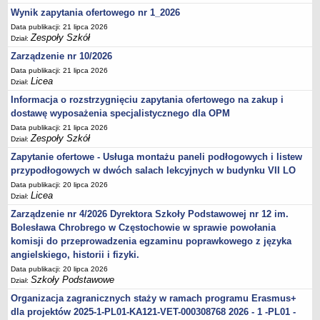
Wynik zapytania ofertowego nr 1_2026
Data publikacji: 21 lipca 2026
Zespoły Szkół
Dział:
Zarządzenie nr 10/2026
Data publikacji: 21 lipca 2026
Licea
Dział:
Informacja o rozstrzygnięciu zapytania ofertowego na zakup i
dostawę wyposażenia specjalistycznego dla OPM
Data publikacji: 21 lipca 2026
Zespoły Szkół
Dział:
Zapytanie ofertowe - Usługa montażu paneli podłogowych i listew
przypodłogowych w dwóch salach lekcyjnych w budynku VII LO
Data publikacji: 20 lipca 2026
Licea
Dział:
Zarządzenie nr 4/2026 Dyrektora Szkoły Podstawowej nr 12 im.
Bolesława Chrobrego w Częstochowie w sprawie powołania
komisji do przeprowadzenia egzaminu poprawkowego z języka
angielskiego, historii i fizyki.
Data publikacji: 20 lipca 2026
Szkoły Podstawowe
Dział:
Organizacja zagranicznych staży w ramach programu Erasmus+
dla projektów 2025-1-PL01-KA121-VET-000308768 2026 - 1 -PL01 -