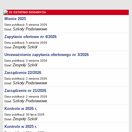
Deklaracja dostępności
PORADNIE PSYCHOLOGICZNO-PEDAGOGICZNE
20 OSTATNIO DODANYCH
Zespół Poradni
Mienie 2025
BIURO FINANSÓW OŚWIATY
Data publikacji: 5 sierpnia 2026
Szkoły Podstawowe
Dział:
Dane podstawowe
Zapytanie ofertowe nr 4/2026
Statut
Data publikacji: 5 sierpnia 2026
Majątek
Zespoły Szkół
Dział:
Godziny dyżurów
Unieważnienie zapytania ofertowego nr 3/2026
Data publikacji: 3 sierpnia 2026
Ogłoszenia
Zespoły Szkół
Dział:
Zarządzenia
Zarządzenie 22/2026
Rejestry, ewidencje, archiwa
Data publikacji: 2 sierpnia 2026
Szkoły Podstawowe
Dział:
Kontrole
Zarządzenie nr 21/2026
PONOWNE WYKORZYSTYWANIE
Data publikacji: 2 sierpnia 2026
Sprawozdania
Szkoły Podstawowe
Dział:
Deklaracja dostępności
Kontrole w 2026 r.
DEKLARACJA DOSTĘPNOŚCI
Data publikacji: 30 lipca 2026
Zespoły Szkół
Dział:
OŚWIADCZENIA MAJĄTKOWE
Kontrole w 2025 r.
PONOWNE WYKORZYSTYWANIE