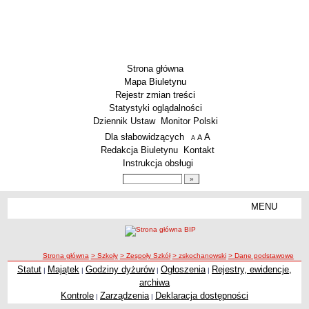
Strona główna
Mapa Biuletynu
Rejestr zmian treści
Statystyki oglądalności
Dziennik Ustaw
Monitor Polski
Menu dodatkowe
Dla słabowidzących
A
powiększ czcionkę
A
standardowy rozmiar czcionki
A
pomniejsz czcionkę
Redakcja Biuletynu
Kontakt
Instrukcja obsługi
Wyszukiwarka artykułów
Szukaj
MENU
Menu
SZKOŁY
Szkoły Podstawowe
ścieżka nawigacji
Strona główna
> Szkoły
> Zespoły Szkół
> zskochanowski
> Dane podstawowe
Licea
Statut
Majątek
Godziny dyżurów
Ogłoszenia
Rejestry, ewidencje,
|
|
|
|
Zespoły Szkół
archiwa
Techniczne Zakłady Naukowe
Kontrole
Zarządzenia
Deklaracja dostępności
|
|
PRZEDSZKOLA