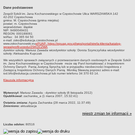
Przedszkola Miejskie
Dane podstawowe
ARCHIWUM SZKÓŁ I PLACÓWEK
Zespół Szkół im. Jana Kochanowskiego w Częstochowie Ulica WARSZAWSKA 142
42-202 Częstochowa
Zlikwidowane gimnazja
gmina: M. Częstochowa (gmina miejska)
powiat: m. Częstochowa
Przekształcone szkoły i placówki
województwo: śląskie
NIP: 9490049431
REGON: 000189061
Wielofunkcyjna Placówka
tel/fax: 34 365 64 50
e-mail: zsko@edukacja.czestochowa.pl
SPECJALNE OŚRODKI SZKOLNO-WYCHOWAWCZE
www.zskochanowski.eu
ePUAP: https://epuap.gov.pl/wps/portal/strefa-klienta/katalog-
spraw/profil-urzedu/ZSKOCZWA
Specjalny Ośrodek nr 1
dyrektor szkoły: Mariusz Zawada wicedyrektor szkoły: Dorota Szymczyńska wicedyrektor
szkoły: Aleksandra Kupczak
Specjalny Ośrodek nr 5
We wszystkich sprawach związanych z przetwarzaniem danych osobowych w Zespole Szkół
BURSA MIEJSKA
im. Jana Kochanowskiego w Częstochowie może się Pan/i kontaktować z Inspektorem
Ochrony Danych Panią Justyną Sprychą lub w przypadku nieobecności Inspektora z
Dane podstawowe
Zastępcą Inspektora Ochrony Danych Panią Moniką Sławutą poprzez adres e-mail:
iod.bfo@edukacja.czestochowa.pl lub numer telefonu 34 370 63 14.
Statut
Klauzula informacyjna
Majątek
metryczka
Godziny dyżurów
Wytworzył:
Mariusz Zawada - dyrektor szkoły (6 listopada 2012)
Opublikował:
zacharska_a (1 marca 2007, 15:32:41)
Ogłoszenie
Ostatnia zmiana:
Agata Zacharska (28 marca 2022, 11:37:49)
Zmieniono:
aktualizacja
Zarządzenia
rejestr zmian tej informacji »
Kontrole
Rejestry, ewidencje, archiwa
Liczba odsłon:
80516
Sprawozdania