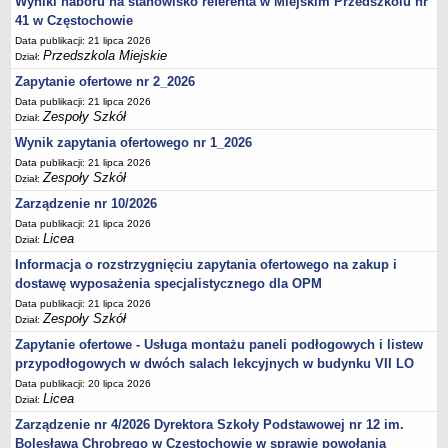
Wyniki naboru na stanowisko referenta w Miejskim Przedszkolu nr
41 w Częstochowie
Data publikacji: 21 lipca 2026
Przedszkola Miejskie
Dział:
Zapytanie ofertowe nr 2_2026
Data publikacji: 21 lipca 2026
Zespoły Szkół
Dział:
Wynik zapytania ofertowego nr 1_2026
Data publikacji: 21 lipca 2026
Zespoły Szkół
Dział:
Zarządzenie nr 10/2026
Data publikacji: 21 lipca 2026
Licea
Dział:
Informacja o rozstrzygnięciu zapytania ofertowego na zakup i
dostawę wyposażenia specjalistycznego dla OPM
Data publikacji: 21 lipca 2026
Zespoły Szkół
Dział:
Zapytanie ofertowe - Usługa montażu paneli podłogowych i listew
przypodłogowych w dwóch salach lekcyjnych w budynku VII LO
Data publikacji: 20 lipca 2026
Licea
Dział:
Zarządzenie nr 4/2026 Dyrektora Szkoły Podstawowej nr 12 im.
Bolesława Chrobrego w Częstochowie w sprawie powołania