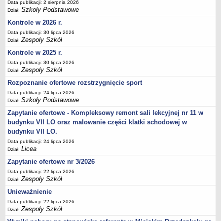
UDOSTĘPNIANIE INFORMACJI PUBLICZNEJ
Data publikacji: 2 sierpnia 2026
Szkoły Podstawowe
Dział:
OCHRONA DANYCH OSOBOWYCH
Kontrole w 2026 r.
Data publikacji: 30 lipca 2026
Zespoły Szkół
Dział:
Kontrole w 2025 r.
Data publikacji: 30 lipca 2026
Zespoły Szkół
Dział:
Rozpoznanie ofertowe rozstrzygnięcie sport
Data publikacji: 24 lipca 2026
Szkoły Podstawowe
Dział:
Zapytanie ofertowe - Kompleksowy remont sali lekcyjnej nr 11 w
budynku VII LO oraz malowanie części klatki schodowej w
budynku VII LO.
Data publikacji: 24 lipca 2026
Licea
Dział:
Zapytanie ofertowe nr 3/2026
Data publikacji: 22 lipca 2026
Zespoły Szkół
Dział:
Unieważnienie
Data publikacji: 22 lipca 2026
Zespoły Szkół
Dział: