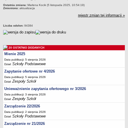
Deklaracja dostępności
Ostatnia zmiana:
Marlena Kocik (5 listopada 2025, 10:54:19)
Zmieniono:
aktualizacja
PORADNIE PSYCHOLOGICZNO-PEDAGOGICZNE
rejestr zmian tej informacji »
Zespół Poradni
BIURO FINANSÓW OŚWIATY
Liczba odsłon:
94384
Dane podstawowe
Statut
Majątek
20 OSTATNIO DODANYCH
Godziny dyżurów
Mienie 2025
Ogłoszenia
Data publikacji: 5 sierpnia 2026
Szkoły Podstawowe
Dział:
Zarządzenia
Zapytanie ofertowe nr 4/2026
Rejestry, ewidencje, archiwa
Data publikacji: 5 sierpnia 2026
Zespoły Szkół
Kontrole
Dział:
Unieważnienie zapytania ofertowego nr 3/2026
PONOWNE WYKORZYSTYWANIE
Data publikacji: 3 sierpnia 2026
Sprawozdania
Zespoły Szkół
Dział:
Deklaracja dostępności
Zarządzenie 22/2026
DEKLARACJA DOSTĘPNOŚCI
Data publikacji: 2 sierpnia 2026
Szkoły Podstawowe
Dział:
OŚWIADCZENIA MAJĄTKOWE
PONOWNE WYKORZYSTYWANIE
Zarządzenie nr 21/2026