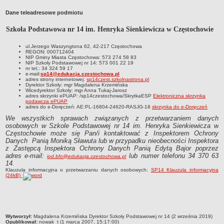
Przedszkola Miejskie
Dane teleadresowe podmiotu
ARCHIWUM SZKÓŁ I PLACÓWEK
Szkoła Podstawowa nr 14 im. Henryka Sienkiewicza w Częstochowie
Zlikwidowane gimnazja
Przekształcone szkoły i placówki
ul.Jerzego Waszyngtona 62, 42-217 Częstochowa
REGON: 000712404
NIP Gminy Miasta Częstochowa: 573 274 58 83
Wielofunkcyjna Placówka
NIP Szkoły Podstawowej nr 14: 573 001 22 19
nr tel.: 34 324 59 17
SPECJALNE OŚRODKI SZKOLNO-WYCHOWAWCZE
e-mail:
sp14@edukacja.czestochowa.pl
adres strony internetowej:
sp14czest.szkolnastrona.pl
Specjalny Ośrodek nr 1
Dyrektor Szkoły: mgr Magdalena Krzemińska
Wicedyrektor Szkoły: mgr Anna Tukaj-Jarosz
Specjalny Ośrodek nr 5
adres skrzynki ePUAP: /sp14czestochowa/SkrytkaESP
Elektroniczna skrzynka
podawcza ePUAP
BURSA MIEJSKA
adres do e-Doręczeń: AE:PL-16804-24620-RASJG-18
skrzynka do e-Doręczeń
Dane podstawowe
We wszystkich sprawach związanych z przetwarzaniem danych
osobowych w Szkole Podstawowej nr 14 im. Henryka Sienkiewicza w
Statut
Częstochowie może się Pan/i kontaktować z Inspektorem Ochrony
Danych Panią Moniką Sławut
a
lub w przypadku nieobecności Inspektora
Majątek
z Zastępcą Inspektora Ochrony Danych Panią Edytą Bajor poprzez
Godziny dyżurów
adres e-mail:
lub numer telefonu 34 370 63
iod.bfo@edukacja.czestochowa.pl
14.
Ogłoszenie
Klauzula informacyjna o przetwarzaniu danych osobowych:
SP14 Klauzula informacyjna
(24kB)
Zarządzenia
Kontrole
Rejestry, ewidencje, archiwa
metryczka
Wytworzył:
Magdalena Krzemińska Dyrektor Szkoły Podstawowej nr 14 (2 września 2019)
Sprawozdania
Opublikował:
nowak_t (1 marca 2007, 15:17:00)