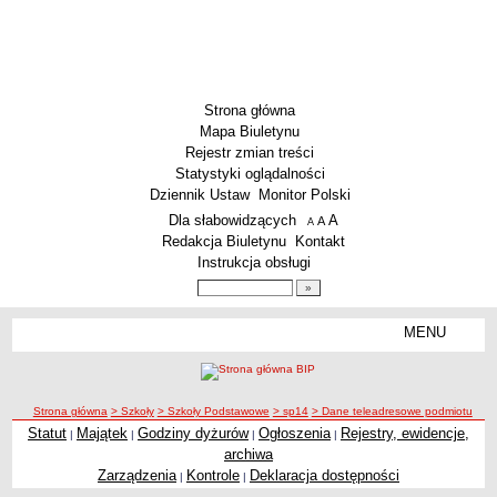
Strona główna
Mapa Biuletynu
Rejestr zmian treści
Statystyki oglądalności
Dziennik Ustaw
Monitor Polski
Menu dodatkowe
Dla słabowidzących
A
powiększ czcionkę
A
standardowy rozmiar czcionki
A
pomniejsz czcionkę
Redakcja Biuletynu
Kontakt
Instrukcja obsługi
Wyszukiwarka artykułów
Szukaj
MENU
Menu
SZKOŁY
Szkoły Podstawowe
ścieżka nawigacji
Strona główna
> Szkoły
> Szkoły Podstawowe
> sp14
> Dane teleadresowe podmiotu
Licea
Statut
Majątek
Godziny dyżurów
Ogłoszenia
Rejestry, ewidencje,
|
|
|
|
Zespoły Szkół
archiwa
Techniczne Zakłady Naukowe
Zarządzenia
Kontrole
Deklaracja dostępności
|
|
PRZEDSZKOLA