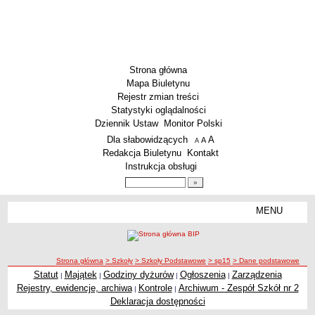
Strona główna
Mapa Biuletynu
Rejestr zmian treści
Statystyki oglądalności
Dziennik Ustaw
Monitor Polski
Menu dodatkowe
Dla słabowidzących
A
powiększ czcionkę
A
standardowy rozmiar czcionki
A
pomniejsz czcionkę
Redakcja Biuletynu
Kontakt
Instrukcja obsługi
Wyszukiwarka artykułów
Szukaj
MENU
Menu
SZKOŁY
Szkoły Podstawowe
ścieżka nawigacji
Strona główna
> Szkoły
> Szkoły Podstawowe
> sp15
> Dane podstawowe
Licea
Statut
Majątek
Godziny dyżurów
Ogłoszenia
Zarządzenia
|
|
|
|
Zespoły Szkół
Rejestry, ewidencje, archiwa
Kontrole
Archiwum - Zespół Szkół nr 2
|
|
Techniczne Zakłady Naukowe
Deklaracja dostępności
PRZEDSZKOLA