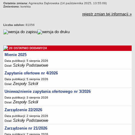
Ostatnia zmiana:
Agnieszka Dąbrowska (14 października 2025, 13:55:09)
Deklaracja dostępności
Zmieniono:
korekta
PORADNIE PSYCHOLOGICZNO-PEDAGOGICZNE
rejestr zmian tej informacji »
Zespół Poradni
Liczba odsłon:
81056
BIURO FINANSÓW OŚWIATY
Dane podstawowe
Statut
Majątek
20 OSTATNIO DODANYCH
Mienie 2025
Godziny dyżurów
Data publikacji: 5 sierpnia 2026
Ogłoszenia
Szkoły Podstawowe
Dział:
Zarządzenia
Zapytanie ofertowe nr 4/2026
Rejestry, ewidencje, archiwa
Data publikacji: 5 sierpnia 2026
Zespoły Szkół
Dział:
Kontrole
Unieważnienie zapytania ofertowego nr 3/2026
PONOWNE WYKORZYSTYWANIE
Data publikacji: 3 sierpnia 2026
Zespoły Szkół
Sprawozdania
Dział:
Zarządzenie 22/2026
Deklaracja dostępności
Data publikacji: 2 sierpnia 2026
DEKLARACJA DOSTĘPNOŚCI
Szkoły Podstawowe
Dział:
OŚWIADCZENIA MAJĄTKOWE
Zarządzenie nr 21/2026
PONOWNE WYKORZYSTYWANIE
Data publikacji: 2 sierpnia 2026