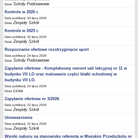
UDOSTĘPNIANIE INFORMACJI PUBLICZNEJ
Szkoły Podstawowe
Dział:
OCHRONA DANYCH OSOBOWYCH
Kontrole w 2026 r.
Data publikacji: 30 lipca 2026
Zespoły Szkół
Dział:
Kontrole w 2025 r.
Data publikacji: 30 lipca 2026
Zespoły Szkół
Dział:
Rozpoznanie ofertowe rozstrzygnięcie sport
Data publikacji: 24 lipca 2026
Szkoły Podstawowe
Dział:
Zapytanie ofertowe - Kompleksowy remont sali lekcyjnej nr 11 w
budynku VII LO oraz malowanie części klatki schodowej w
budynku VII LO.
Data publikacji: 24 lipca 2026
Licea
Dział:
Zapytanie ofertowe nr 3/2026
Data publikacji: 22 lipca 2026
Zespoły Szkół
Dział:
Unieważnienie
Data publikacji: 22 lipca 2026
Zespoły Szkół
Dział:
Wyniki naboru na stanowisko referenta w Miejskim Przedszkolu nr