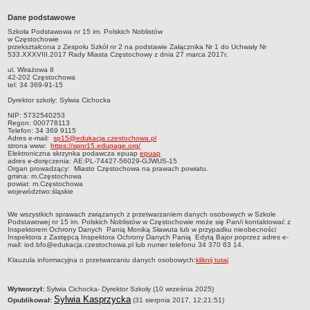
Przedszkola Miejskie
Dane podstawowe
ARCHIWUM SZKÓŁ I PLACÓWEK
Szkoła Podstawowa nr 15 im. Polskich Noblistów
w Częstochowie
Zlikwidowane gimnazja
przekształcona z Zespołu Szkół nr 2 na podstawie Załącznika Nr 1 do Uchwały Nr
533.XXXVIII.2017 Rady Miasta Częstochowy z dnia 27 marca 2017r.
Przekształcone szkoły i placówki
ul. Wirażowa 8
42-202 Częstochowa
Wielofunkcyjna Placówka
tel: 34 369-91-15
SPECJALNE OŚRODKI SZKOLNO-WYCHOWAWCZE
Dyrektor szkoły: Sylwia Cichocka
Specjalny Ośrodek nr 1
NIP: 5732540253
Regon: 000778113
Specjalny Ośrodek nr 5
Telefon: 34 369 9115
Adres e-mail:
sp15@edukacja.czestochowa.pl
BURSA MIEJSKA
strona www:
https://spnr15.edupage.org/
Elektroniczna skrzynka podawcza epuap
epuap
Dane podstawowe
adres e-doręczenia: AE:PL-74427-56029-GJWUS-15
Organ prowadzący: Miasto Częstochowa na prawach powiatu.
gmina: m.Częstochowa
Statut
powiat: m.Częstochowa
województwo:śląskie
Majątek
Godziny dyżurów
We wszystkich sprawach związanych z przetwarzaniem danych osobowych w Szkole
Podstawowej nr 15 im. Polskich Noblistów w Częstochowie może się Pan/i kontaktować z
Inspektorem Ochrony Danych Panią Moniką Sławuta lub w przypadku nieobecności
Ogłoszenie
Inspektora z Zastępcą Inspektora Ochrony Danych Panią Edytą Bajor poprzez adres e-
mail: iod.bfo@edukacja.czestochowa.pl lub numer telefonu 34 370 63 14.
Zarządzenia
Klauzula informacyjna o przetwarzaniu danych osobowych:
kliknij tutaj
Kontrole
Rejestry, ewidencje, archiwa
metryczka
Wytworzył:
Sylwia Cichocka- Dyrektor Szkoły (10 września 2025)
Sylwia Kasprzycka
Opublikował:
(31 sierpnia 2017, 12:21:51)
Sprawozdania