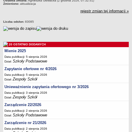
Ostatnia zmiana:
Agnieszka Głowacka (2 grudnia 2024, 07:32:51)
Zmieniono:
aktualizacja
Deklaracja dostępności
rejestr zmian tej informacji »
PORADNIE PSYCHOLOGICZNO-PEDAGOGICZNE
Zespół Poradni
Liczba odsłon:
83085
BIURO FINANSÓW OŚWIATY
Dane podstawowe
Statut
20 OSTATNIO DODANYCH
Majątek
Mienie 2025
Godziny dyżurów
Data publikacji: 5 sierpnia 2026
Szkoły Podstawowe
Ogłoszenia
Dział:
Zapytanie ofertowe nr 4/2026
Zarządzenia
Data publikacji: 5 sierpnia 2026
Rejestry, ewidencje, archiwa
Zespoły Szkół
Dział:
Kontrole
Unieważnienie zapytania ofertowego nr 3/2026
PONOWNE WYKORZYSTYWANIE
Data publikacji: 3 sierpnia 2026
Zespoły Szkół
Dział:
Sprawozdania
Zarządzenie 22/2026
Deklaracja dostępności
Data publikacji: 2 sierpnia 2026
DEKLARACJA DOSTĘPNOŚCI
Szkoły Podstawowe
Dział:
OŚWIADCZENIA MAJĄTKOWE
Zarządzenie nr 21/2026
PONOWNE WYKORZYSTYWANIE
Data publikacji: 2 sierpnia 2026