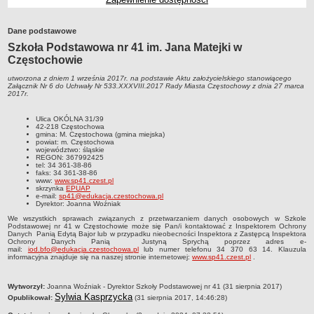
Przedszkola Miejskie
ARCHIWUM SZKÓŁ I PLACÓWEK
Dane podstawowe
Zlikwidowane gimnazja
Szkoła Podstawowa nr 41 im. Jana Matejki w
Częstochowie
Przekształcone szkoły i placówki
utworzona z dniem 1 września 2017r. na podstawie Aktu założycielskiego stanowiącego
Wielofunkcyjna Placówka
Załącznik Nr 6 do Uchwały Nr 533.XXXVIII.2017 Rady Miasta Częstochowy z dnia 27 marca
2017r.
SPECJALNE OŚRODKI SZKOLNO-WYCHOWAWCZE
Specjalny Ośrodek nr 1
Ulica OKÓLNA 31/39
42-218 Częstochowa
Specjalny Ośrodek nr 5
gmina: M. Częstochowa (gmina miejska)
powiat: m. Częstochowa
BURSA MIEJSKA
województwo: śląskie
REGON: 367992425
Dane podstawowe
tel: 34 361-38-86
faks: 34 361-38-86
Statut
www:
www.sp41.czest.pl
skrzynka
EPUAP
e-mail:
sp41@edukacja.czestochowa.pl
Majątek
Dyrektor: Joanna Woźniak
Godziny dyżurów
We wszystkich sprawach związanych z przetwarzaniem danych osobowych w Szkole
Podstawowej nr 41 w Częstochowie może się Pan/i kontaktować z Inspektorem Ochrony
Ogłoszenie
Danych Panią Edytą Bajor lub w przypadku nieobecności Inspektora z Zastępcą Inspektora
Ochrony Danych Panią Justyną Sprychą poprzez adres
e-
mail:
iod.bfo@edukacja.czestochowa.pl
lub numer telefonu 34 370 63 14
.
Klauzula
Zarządzenia
informacyjna znajduje się na naszej stronie internetowej:
www.sp41.czest.pl
.
Kontrole
metryczka
Wytworzył:
Joanna Woźniak - Dyrektor Szkoły Podstawowej nr 41 (31 sierpnia 2017)
Rejestry, ewidencje, archiwa
Sylwia Kasprzycka
Opublikował:
(31 sierpnia 2017, 14:46:28)
Sprawozdania