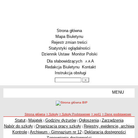
Strona główna
Mapa Biuletynu
Rejestr zmian treści
Statystyki oglądalności
Dziennik Ustaw
Monitor Polski
Menu dodatkowe
Dla słabowidzących
A
powiększ czcionkę
A
standardowy rozmiar czcionki
A
pomniejsz czcionkę
Redakcja Biuletynu
Kontakt
Instrukcja obsługi
Wyszukiwarka artykułów
Szukaj
MENU
Menu
SZKOŁY
Szkoły Podstawowe
ścieżka nawigacji
Strona główna
> Szkoły
> Szkoły Podstawowe
> sp41
> Dane podstawowe
Licea
Statut
Majątek
Godziny dyżurów
Ogłoszenia
Zarządzenia
|
|
|
|
Zespoły Szkół
Nabór do szkoły
Organizacja pracy szkoły
Rejestry, ewidencje, archiwa
|
|
Techniczne Zakłady Naukowe
Kontrole
Archiwum - Gimnazjum nr 12
Deklaracja dostępności
|
|
Zapewnienie dostępności
PRZEDSZKOLA