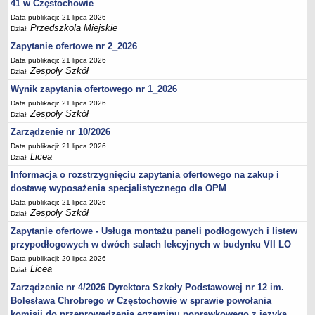
41 w Częstochowie
Data publikacji: 21 lipca 2026
Przedszkola Miejskie
Dział:
Zapytanie ofertowe nr 2_2026
Data publikacji: 21 lipca 2026
Zespoły Szkół
Dział:
Wynik zapytania ofertowego nr 1_2026
Data publikacji: 21 lipca 2026
Zespoły Szkół
Dział:
Zarządzenie nr 10/2026
Data publikacji: 21 lipca 2026
Licea
Dział:
Informacja o rozstrzygnięciu zapytania ofertowego na zakup i
dostawę wyposażenia specjalistycznego dla OPM
Data publikacji: 21 lipca 2026
Zespoły Szkół
Dział:
Zapytanie ofertowe - Usługa montażu paneli podłogowych i listew
przypodłogowych w dwóch salach lekcyjnych w budynku VII LO
Data publikacji: 20 lipca 2026
Licea
Dział:
Zarządzenie nr 4/2026 Dyrektora Szkoły Podstawowej nr 12 im.
Bolesława Chrobrego w Częstochowie w sprawie powołania
komisji do przeprowadzenia egzaminu poprawkowego z języka