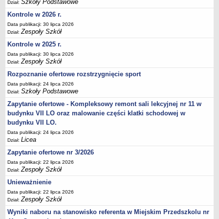
Szkoły Podstawowe
UDOSTĘPNIANIE INFORMACJI PUBLICZNEJ
Dział:
OCHRONA DANYCH OSOBOWYCH
Kontrole w 2026 r.
Data publikacji: 30 lipca 2026
Zespoły Szkół
Dział:
Kontrole w 2025 r.
Data publikacji: 30 lipca 2026
Zespoły Szkół
Dział:
Rozpoznanie ofertowe rozstrzygnięcie sport
Data publikacji: 24 lipca 2026
Szkoły Podstawowe
Dział:
Zapytanie ofertowe - Kompleksowy remont sali lekcyjnej nr 11 w
budynku VII LO oraz malowanie części klatki schodowej w
budynku VII LO.
Data publikacji: 24 lipca 2026
Licea
Dział:
Zapytanie ofertowe nr 3/2026
Data publikacji: 22 lipca 2026
Zespoły Szkół
Dział:
Unieważnienie
Data publikacji: 22 lipca 2026
Zespoły Szkół
Dział:
Wyniki naboru na stanowisko referenta w Miejskim Przedszkolu nr