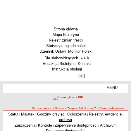
Strona główna
Mapa Biuletynu
Rejestr zmian treści
Statystyki oglądalności
Dziennik Ustaw
Monitor Polski
Menu dodatkowe
Dla słabowidzących
A
powiększ czcionkę
A
standardowy rozmiar czcionki
A
pomniejsz czcionkę
Redakcja Biuletynu
Kontakt
Instrukcja obsługi
Wyszukiwarka artykułów
Szukaj
MENU
Menu
SZKOŁY
Szkoły Podstawowe
ścieżka nawigacji
Strona główna
> Szkoły
> Zespoły Szkół
> zsp7
> Dane podstawowe
Licea
Statut
Majątek
Godziny przyjęć
Ogłoszenia
Rejestry, ewidencje,
|
|
|
|
Zespoły Szkół
archiwa
Techniczne Zakłady Naukowe
Zarządzenia
Kontrole
Zapewnienie dostępności
Archiwum
|
|
|
Deklaracja dostępności
PRZEDSZKOLA