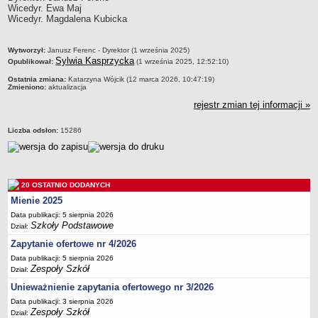
Wicedyr. Ewa Maj
Deklaracja dostępności
Wicedyr. Magdalena Kubicka
PORADNIE PSYCHOLOGICZNO-PEDAGOGICZNE
Zespół Poradni
metryczka
Wytworzył:
Janusz Ferenc - Dyrektor (1 września 2025)
BIURO FINANSÓW OŚWIATY
Sylwia Kasprzycka
Opublikował:
(1 września 2025, 12:52:10)
Dane podstawowe
Ostatnia zmiana:
Katarzyna Wójcik (12 marca 2026, 10:47:19)
Zmieniono:
aktualizacja
Statut
rejestr zmian tej informacji »
Majątek
Godziny dyżurów
Liczba odsłon:
15286
Ogłoszenia
Zarządzenia
Rejestry, ewidencje, archiwa
20 OSTATNIO DODANYCH
Mienie 2025
Kontrole
Data publikacji: 5 sierpnia 2026
PONOWNE WYKORZYSTYWANIE
Szkoły Podstawowe
Dział:
Sprawozdania
Zapytanie ofertowe nr 4/2026
Deklaracja dostępności
Data publikacji: 5 sierpnia 2026
Zespoły Szkół
Dział:
DEKLARACJA DOSTĘPNOŚCI
Unieważnienie zapytania ofertowego nr 3/2026
OŚWIADCZENIA MAJĄTKOWE
Data publikacji: 3 sierpnia 2026
PONOWNE WYKORZYSTYWANIE
Zespoły Szkół
Dział: