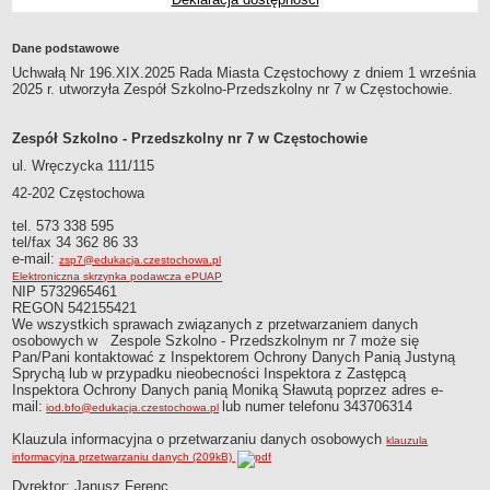
Przedszkola Miejskie
ARCHIWUM SZKÓŁ I PLACÓWEK
Dane podstawowe
Zlikwidowane gimnazja
Uchwałą Nr 196.XIX.2025 Rada Miasta Częstochowy z dniem 1 września
2025 r. utworzyła Zespół Szkolno-Przedszkolny nr 7 w Częstochowie.
Przekształcone szkoły i placówki
Wielofunkcyjna Placówka
Zespół Szkolno - Przedszkolny nr 7 w Częstochowie
SPECJALNE OŚRODKI SZKOLNO-WYCHOWAWCZE
ul. Wręczycka 111/115
Specjalny Ośrodek nr 1
42-202 Częstochowa
Specjalny Ośrodek nr 5
tel. 573 338 595
BURSA MIEJSKA
tel/fax 34 362 86 33
Dane podstawowe
e-mail:
zsp7@edukacja.czestochowa.pl
Elektroniczna skrzynka podawcza ePUAP
Statut
NIP 5732965461
REGON 542155421
Majątek
We wszystkich sprawach związanych z przetwarzaniem danych
Godziny dyżurów
osobowych w Zespole Szkolno - Przedszkolnym nr 7 może się
Pan/Pani kontaktować z Inspektorem Ochrony Danych Panią Justyną
Ogłoszenie
Sprychą lub w przypadku nieobecności Inspektora z Zastępcą
Inspektora Ochrony Danych panią Moniką Sławutą poprzez adres e-
Zarządzenia
mail:
lub numer telefonu 343706314
iod.bfo@edukacja.czestochowa.pl
Kontrole
Klauzula informacyjna o przetwarzaniu danych osobowych
klauzula
Rejestry, ewidencje, archiwa
informacyjna przetwarzaniu danych (209kB)
Sprawozdania
Dyrektor: Janusz Ferenc