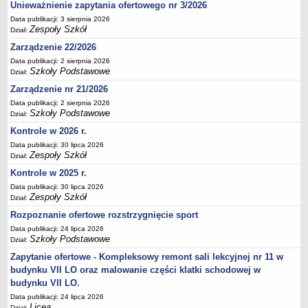
UDOSTĘPNIANIE INFORMACJI PUBLICZNEJ
Unieważnienie zapytania ofertowego nr 3/2026
OCHRONA DANYCH OSOBOWYCH
Data publikacji: 3 sierpnia 2026
Zespoły Szkół
Dział:
Zarządzenie 22/2026
Data publikacji: 2 sierpnia 2026
Szkoły Podstawowe
Dział:
Zarządzenie nr 21/2026
Data publikacji: 2 sierpnia 2026
Szkoły Podstawowe
Dział:
Kontrole w 2026 r.
Data publikacji: 30 lipca 2026
Zespoły Szkół
Dział:
Kontrole w 2025 r.
Data publikacji: 30 lipca 2026
Zespoły Szkół
Dział:
Rozpoznanie ofertowe rozstrzygnięcie sport
Data publikacji: 24 lipca 2026
Szkoły Podstawowe
Dział:
Zapytanie ofertowe - Kompleksowy remont sali lekcyjnej nr 11 w
budynku VII LO oraz malowanie części klatki schodowej w
budynku VII LO.
Data publikacji: 24 lipca 2026
Licea
Dział: