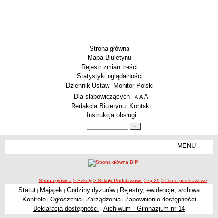
Strona główna
Mapa Biuletynu
Rejestr zmian treści
Statystyki oglądalności
Dziennik Ustaw
Monitor Polski
Menu dodatkowe
Dla słabowidzących
A
powiększ czcionkę
A
standardowy rozmiar czcionki
A
pomniejsz czcionkę
Redakcja Biuletynu
Kontakt
Instrukcja obsługi
Wyszukiwarka artykułów
Szukaj
MENU
Menu
SZKOŁY
Szkoły Podstawowe
ścieżka nawigacji
Strona główna
> Szkoły
> Szkoły Podstawowe
> sp29
> Dane podstawowe
Licea
Statut
Majątek
Godziny dyżurów
Rejestry, ewidencje, archiwa
|
|
|
Zespoły Szkół
Kontrole
Ogłoszenia
Zarządzenia
Zapewnienie dostępności
|
|
|
Techniczne Zakłady Naukowe
Deklaracja dostępności
Archiwum - Gimnazjum nr 14
|
PRZEDSZKOLA