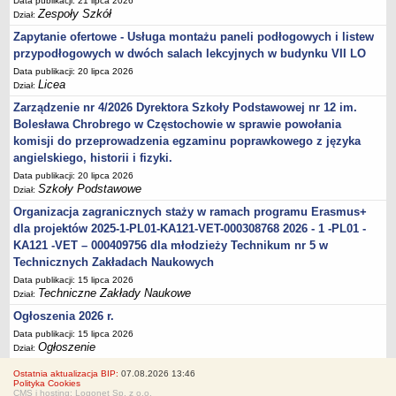
Data publikacji: 21 lipca 2026
Zespoły Szkół
Dział:
Zapytanie ofertowe - Usługa montażu paneli podłogowych i listew
przypodłogowych w dwóch salach lekcyjnych w budynku VII LO
Data publikacji: 20 lipca 2026
Licea
Dział:
Zarządzenie nr 4/2026 Dyrektora Szkoły Podstawowej nr 12 im.
Bolesława Chrobrego w Częstochowie w sprawie powołania
komisji do przeprowadzenia egzaminu poprawkowego z języka
angielskiego, historii i fizyki.
Data publikacji: 20 lipca 2026
Szkoły Podstawowe
Dział:
Organizacja zagranicznych staży w ramach programu Erasmus+
dla projektów 2025-1-PL01-KA121-VET-000308768 2026 - 1 -PL01 -
KA121 -VET – 000409756 dla młodzieży Technikum nr 5 w
Technicznych Zakładach Naukowych
Data publikacji: 15 lipca 2026
Techniczne Zakłady Naukowe
Dział:
Ogłoszenia 2026 r.
Data publikacji: 15 lipca 2026
Ogłoszenie
Dział:
Ostatnia aktualizacja BIP:
07.08.2026 13:46
Polityka Cookies
CMS i hosting: Logonet Sp. z o.o.