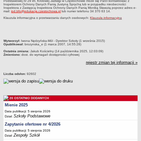
Podstawowej nr 29 im. Królowej Jadwigi w Częstochowie może się Pan/i kontaktować z
Inspektorem Ochrony Danych Panią Justyną Sprychą lub w przypadku nieobecności
Deklaracja dostępności
Inspektora z Zastępcą Inspektora Ochrony Danych
Panią Moniką Sławutą
poprzez adres e-
mail:
iod.bfo@edukacja.czestochowa.pl
lub numer telefonu 34 370 63 14.
PORADNIE PSYCHOLOGICZNO-PEDAGOGICZNE
Klauzula informacyjna o przetwarzaniu danych osobowych:
Klauzula informacyjna
Zespół Poradni
BIURO FINANSÓW OŚWIATY
Dane podstawowe
metryczka
Statut
Wytworzył:
Iwona Nędzyńska-Mól - Dyrektor Szkoły (1 września 2015)
Opublikował:
brozynska_e (1 marca 2007, 14:55:28)
Majątek
Ostatnia zmiana:
Jakub Kościelny (14 października 2025, 12:03:09)
Zmieniono:
dost. do wymagań dostępności cyfrowej
Godziny dyżurów
rejestr zmian tej informacji »
Ogłoszenia
Zarządzenia
Liczba odsłon:
92602
Rejestry, ewidencje, archiwa
Kontrole
PONOWNE WYKORZYSTYWANIE
20 OSTATNIO DODANYCH
Mienie 2025
Sprawozdania
Data publikacji: 5 sierpnia 2026
Deklaracja dostępności
Szkoły Podstawowe
Dział:
DEKLARACJA DOSTĘPNOŚCI
Zapytanie ofertowe nr 4/2026
OŚWIADCZENIA MAJĄTKOWE
Data publikacji: 5 sierpnia 2026
Zespoły Szkół
PONOWNE WYKORZYSTYWANIE
Dział: