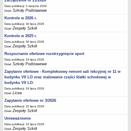
Zarządzenie nr 21/2026
UDOSTĘPNIANIE INFORMACJI PUBLICZNEJ
Data publikacji: 2 sierpnia 2026
OCHRONA DANYCH OSOBOWYCH
Szkoły Podstawowe
Dział:
Kontrole w 2026 r.
Data publikacji: 30 lipca 2026
Zespoły Szkół
Dział:
Kontrole w 2025 r.
Data publikacji: 30 lipca 2026
Zespoły Szkół
Dział:
Rozpoznanie ofertowe rozstrzygnięcie sport
Data publikacji: 24 lipca 2026
Szkoły Podstawowe
Dział:
Zapytanie ofertowe - Kompleksowy remont sali lekcyjnej nr 11 w
budynku VII LO oraz malowanie części klatki schodowej w
budynku VII LO.
Data publikacji: 24 lipca 2026
Licea
Dział:
Zapytanie ofertowe nr 3/2026
Data publikacji: 22 lipca 2026
Zespoły Szkół
Dział:
Unieważnienie
Data publikacji: 22 lipca 2026
Zespoły Szkół
Dział: