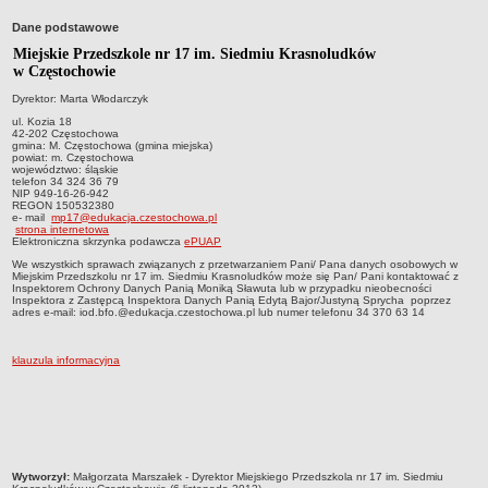
Przedszkola Miejskie
Dane podstawowe
ARCHIWUM SZKÓŁ I PLACÓWEK
Miejskie Przedszkole nr 17 im. Siedmiu Krasnoludków
Zlikwidowane gimnazja
w Częstochowie
Przekształcone szkoły i placówki
Dyrektor: Marta Włodarczyk
ul. Kozia 18
Wielofunkcyjna Placówka
42-202 Częstochowa
gmina: M. Częstochowa (gmina miejska)
SPECJALNE OŚRODKI SZKOLNO-WYCHOWAWCZE
powiat: m. Częstochowa
województwo: śląskie
Specjalny Ośrodek nr 1
telefon 34 324 36 79
NIP 949-16-26-942
Specjalny Ośrodek nr 5
REGON 150532380
e- mail
mp17@edukacja.czestochowa.pl
BURSA MIEJSKA
strona internetowa
Elektroniczna skrzynka podawcza
ePUAP
Dane podstawowe
We wszystkich sprawach związanych z przetwarzaniem Pani/ Pana danych osobowych w
Miejskim Przedszkolu nr 17 im. Siedmiu Krasnoludków może się Pan/ Pani kontaktować z
Statut
Inspektorem Ochrony Danych Panią Moniką Sławuta lub w przypadku nieobecności
Inspektora z Zastępcą Inspektora Danych Panią Edytą Bajor/Justyną Sprycha poprzez
Majątek
adres e-mail: iod.bfo.@edukacja.czestochowa.pl lub numer telefonu 34 370 63 14
Godziny dyżurów
klauzula informacyjna
Ogłoszenie
Zarządzenia
Kontrole
Rejestry, ewidencje, archiwa
metryczka
Sprawozdania
Wytworzył:
Małgorzata Marszałek - Dyrektor Miejskiego Przedszkola nr 17 im. Siedmiu