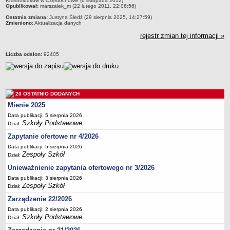
Krasnoludków w Częstochowie (6 listopada 2012)
Opublikował:
marszalek_m (22 lutego 2011, 22:06:56)
Deklaracja dostępności
Ostatnia zmiana:
Justyna Śledź (29 sierpnia 2025, 14:27:59)
PORADNIE PSYCHOLOGICZNO-PEDAGOGICZNE
Zmieniono:
Aktualizacja danych
Zespół Poradni
rejestr zmian tej informacji »
BIURO FINANSÓW OŚWIATY
Dane podstawowe
Liczba odsłon:
92405
Statut
Majątek
Godziny dyżurów
20 OSTATNIO DODANYCH
Mienie 2025
Ogłoszenia
Data publikacji: 5 sierpnia 2026
Zarządzenia
Szkoły Podstawowe
Dział:
Rejestry, ewidencje, archiwa
Zapytanie ofertowe nr 4/2026
Kontrole
Data publikacji: 5 sierpnia 2026
Zespoły Szkół
Dział:
PONOWNE WYKORZYSTYWANIE
Unieważnienie zapytania ofertowego nr 3/2026
Sprawozdania
Data publikacji: 3 sierpnia 2026
Zespoły Szkół
Dział:
Deklaracja dostępności
Zarządzenie 22/2026
DEKLARACJA DOSTĘPNOŚCI
Data publikacji: 2 sierpnia 2026
OŚWIADCZENIA MAJĄTKOWE
Szkoły Podstawowe
Dział:
PONOWNE WYKORZYSTYWANIE