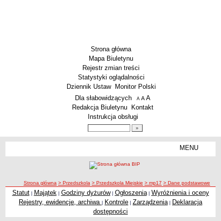
Strona główna
Mapa Biuletynu
Rejestr zmian treści
Statystyki oglądalności
Dziennik Ustaw
Monitor Polski
Menu dodatkowe
Dla słabowidzących
A
powiększ czcionkę
A
standardowy rozmiar czcionki
A
pomniejsz czcionkę
Redakcja Biuletynu
Kontakt
Instrukcja obsługi
Wyszukiwarka artykułów
Szukaj
MENU
Menu
SZKOŁY
Szkoły Podstawowe
ścieżka nawigacji
Strona główna
> Przedszkola
> Przedszkola Miejskie
> mp17
> Dane podstawowe
Licea
Statut
Majątek
Godziny dyżurów
Ogłoszenia
Wyróżnienia i oceny
|
|
|
|
Zespoły Szkół
Rejestry, ewidencje, archiwa
Kontrole
Zarządzenia
Deklaracja
|
|
|
Techniczne Zakłady Naukowe
dostępności
PRZEDSZKOLA