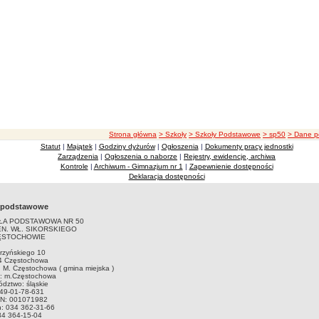
ścieżka nawigacji
Strona główna
> Szkoły
> Szkoły Podstawowe
> sp50
> Dane 
Statut
|
Majątek
|
Godziny dyżurów
|
Ogłoszenia
|
Dokumenty pracy jednostki
Zarządzenia
|
Ogłoszenia o naborze
|
Rejestry, ewidencje, archiwa
Kontrole
|
Archiwum - Gimnazjum nr 1
|
Zapewnienie dostępności
Deklaracja dostępności
 podstawowe
ŁA PODSTAWOWA NR 50
EN. WŁ. SIKORSKIEGO
ĘSTOCHOWIE
arzyńskiego 10
4 Częstochowa
 M. Częstochowa ( gmina miejska )
t: m.Częstochowa
dztwo: śląskie
949-01-78-631
N: 001071982
n: 034 362-31-66
34 364-15-04