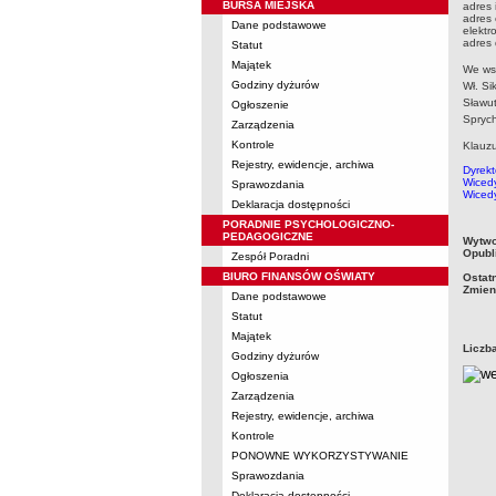
BURSA MIEJSKA
adres 
adres 
Dane podstawowe
elektr
adres
Statut
Majątek
We ws
Godziny dyżurów
Wł. S
Sławut
Ogłoszenie
Spryc
Zarządzenia
Kontrole
Klauzu
Rejestry, ewidencje, archiwa
Dyrekt
Wicedy
Sprawozdania
Wicedy
Deklaracja dostępności
PORADNIE PSYCHOLOGICZNO-
PEDAGOGICZNE
metry
Wytwo
Opubl
Zespół Poradni
BIURO FINANSÓW OŚWIATY
Ostat
Zmien
Dane podstawowe
Statut
Majątek
Liczb
Godziny dyżurów
Ogłoszenia
Zarządzenia
Rejestry, ewidencje, archiwa
Kontrole
PONOWNE WYKORZYSTYWANIE
Sprawozdania
Deklaracja dostępności