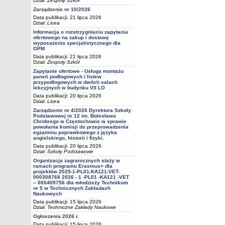
Dział:
Zespoły Szkół
Zarządzenie nr 10/2026
Data publikacji: 21 lipca 2026
Dział:
Licea
Informacja o rozstrzygnięciu zapytania
ofertowego na zakup i dostawę
wyposażenia specjalistycznego dla
OPM
Data publikacji: 21 lipca 2026
Dział:
Zespoły Szkół
Zapytanie ofertowe - Usługa montażu
paneli podłogowych i listew
przypodłogowych w dwóch salach
lekcyjnych w budynku VII LO
Data publikacji: 20 lipca 2026
Dział:
Licea
Zarządzenie nr 4/2026 Dyrektora Szkoły
Podstawowej nr 12 im. Bolesława
Chrobrego w Częstochowie w sprawie
powołania komisji do przeprowadzenia
egzaminu poprawkowego z języka
angielskiego, historii i fizyki.
Data publikacji: 20 lipca 2026
Dział:
Szkoły Podstawowe
Organizacja zagranicznych staży w
ramach programu Erasmus+ dla
projektów 2025-1-PL01-KA121-VET-
000308768 2026 - 1 -PL01 -KA121 -VET
– 000409756 dla młodzieży Technikum
nr 5 w Technicznych Zakładach
Naukowych
Data publikacji: 15 lipca 2026
Dział:
Techniczne Zakłady Naukowe
Ogłoszenia 2026 r.
Data publikacji: 15 lipca 2026