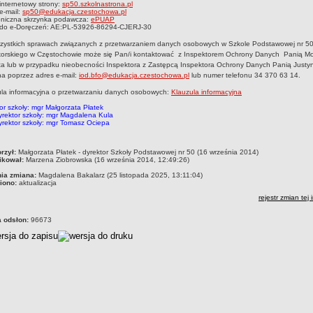
internetowy strony:
sp50.szkolnastrona.pl
e-mail:
sp50@edukacja.czestochowa.pl
oniczna skrzynka podawcza:
ePUAP
 do e-Doręczeń: AE:PL-53926-86294-CJERJ-30
zystkich sprawach związanych z przetwarzaniem danych osobowych w Szkole Podstawowej nr 50
ikorskiego w Częstochowie może się Pan/i kontaktować z Inspektorem Ochrony Danych Panią M
a lub
w przypadku nieobecności Inspektora z Zastępcą Inspektora Ochrony Danych Panią Justy
ha
poprzez adres e-mail:
iod.bfo@edukacja.czestochowa.pl
lub numer telefonu 34 370 63 14.
la informacyjna o przetwarzaniu danych osobowych:
Klauzula informacyjna
or szkoły: mgr Małgorzata Płatek
rektor szkoły: mgr Magdalena Kula
rektor szkoły: mgr Tomasz Ociepa
czka
rzył:
Małgorzata Płatek - dyrektor Szkoły Podstawowej nr 50 (16 września 2014)
ikował:
Marzena Ziobrowska (16 września 2014, 12:49:26)
nia zmiana:
Magdalena Bakalarz (25 listopada 2025, 13:11:04)
iono:
aktualizacja
rejestr zmian tej 
a odsłon:
96673