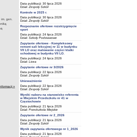
Data publikacji: 30 lipca 2026
Dział:
Zespoły Szkół
Kontrole w 2025 r.
Data publikacji: 30 lipca 2026
 im. gen.
Dział:
Zespoły Szkół
oniką
Rozpoznanie ofertowe rozstrzygnięcie
ną
sport
Data publikacji: 24 lipca 2026
Dział:
Szkoły Podstawowe
Zapytanie ofertowe - Kompleksowy
remont sali lekcyjnej nr 11 w budynku
VII LO oraz malowanie części klatki
schodowej w budynku VII LO.
Data publikacji: 24 lipca 2026
Dział:
Licea
Zapytanie ofertowe nr 3/2026
Data publikacji: 22 lipca 2026
Dział:
Zespoły Szkół
Unieważnienie
Data publikacji: 22 lipca 2026
informacji »
Dział:
Zespoły Szkół
Wyniki naboru na stanowisko referenta
w Miejskim Przedszkolu nr 41 w
Częstochowie
Data publikacji: 21 lipca 2026
Dział:
Przedszkola Miejskie
Zapytanie ofertowe nr 2_2026
Data publikacji: 21 lipca 2026
Dział:
Zespoły Szkół
Wynik zapytania ofertowego nr 1_2026
Data publikacji: 21 lipca 2026