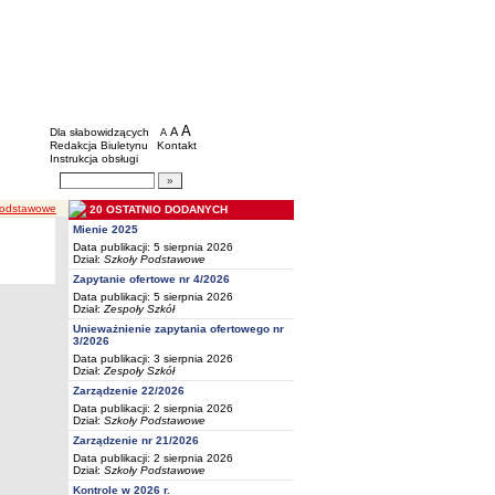
BIP - Oświata Częstochowa
Menu dodatkowe
A
powiększ czcionkę
A
standardowy rozmiar czcionki
Dla słabowidzących
A
pomniejsz czcionkę
Redakcja Biuletynu
Kontakt
Instrukcja obsługi
Wyszukiwarka artykułów
Szukaj
podstawowe
20 OSTATNIO DODANYCH
Mienie 2025
Data publikacji: 5 sierpnia 2026
Dział:
Szkoły Podstawowe
Zapytanie ofertowe nr 4/2026
Data publikacji: 5 sierpnia 2026
Dział:
Zespoły Szkół
Unieważnienie zapytania ofertowego nr
3/2026
Data publikacji: 3 sierpnia 2026
Dział:
Zespoły Szkół
Zarządzenie 22/2026
Data publikacji: 2 sierpnia 2026
Dział:
Szkoły Podstawowe
Zarządzenie nr 21/2026
Data publikacji: 2 sierpnia 2026
Dział:
Szkoły Podstawowe
Kontrole w 2026 r.