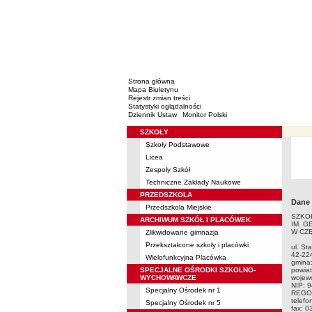
Strona główna
Mapa Biuletynu
Rejestr zmian treści
Statystyki oglądalności
Dziennik Ustaw
Monitor Polski
SZKOŁY
Menu
Szkoły Podstawowe
Licea
Zespoły Szkół
Techniczne Zakłady Naukowe
PRZEDSZKOLA
Dane
Przedszkola Miejskie
SZKO
ARCHIWUM SZKÓŁ I PLACÓWEK
IM. G
W CZ
Zlikwidowane gimnazja
Przekształcone szkoły i placówki
ul. St
42-22
Wielofunkcyjna Placówka
gmina:
SPECJALNE OŚRODKI SZKOLNO-
powia
WYCHOWAWCZE
wojewó
NIP: 
Specjalny Ośrodek nr 1
REGO
telefo
Specjalny Ośrodek nr 5
fax: 0