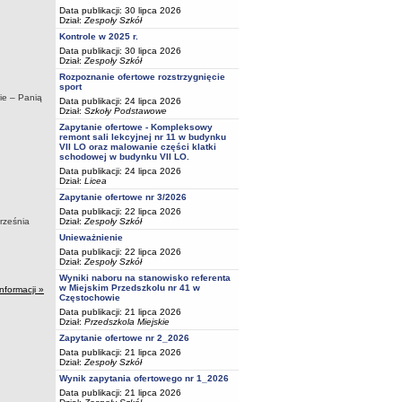
Data publikacji: 30 lipca 2026
Dział:
Zespoły Szkół
Kontrole w 2025 r.
Data publikacji: 30 lipca 2026
Dział:
Zespoły Szkół
Rozpoznanie ofertowe rozstrzygnięcie
sport
ie – Panią
Data publikacji: 24 lipca 2026
Dział:
Szkoły Podstawowe
Zapytanie ofertowe - Kompleksowy
remont sali lekcyjnej nr 11 w budynku
VII LO oraz malowanie części klatki
schodowej w budynku VII LO.
Data publikacji: 24 lipca 2026
Dział:
Licea
Zapytanie ofertowe nr 3/2026
Data publikacji: 22 lipca 2026
Dział:
Zespoły Szkół
rześnia
Unieważnienie
Data publikacji: 22 lipca 2026
Dział:
Zespoły Szkół
Wyniki naboru na stanowisko referenta
w Miejskim Przedszkolu nr 41 w
informacji »
Częstochowie
Data publikacji: 21 lipca 2026
Dział:
Przedszkola Miejskie
Zapytanie ofertowe nr 2_2026
Data publikacji: 21 lipca 2026
Dział:
Zespoły Szkół
Wynik zapytania ofertowego nr 1_2026
Data publikacji: 21 lipca 2026