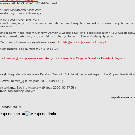
ęczenia:
AE:PL-35736-30281-ABVGD-24
tor: mgr Magdalena Kłosowska
rektor: mgr Ewelina Krawczyk
EKTOR OCHRONY DANYCH
awach związanych z przetwarzaniem danych osobowych przez Administratora danych można
tować się z:
znaczonym Inspektorem Ochrony Danych w Zespole Szkolno- Przedszkolnym nr 1 w Częstochow
niką Sławutą lub Zastępcą Inspektora Ochrony Danych – Panią Justyną Sprychą:
 Za pośrednictwem poczty elektronicznej:
iod.bfo@edukacja.czestochowa.pl
 telefonicznie pod numerem 34 370 63 14.
la informacyjna o przetwarzaniu danych osobowych w Zespole Szkolno- Przedszkolnym nr 1
czka
rzył:
Magdalena Kłosowska Dyrektor Zespołu Szkolno-Przedszkolnego nr 1 w Częstochowie (6 w
ikował:
berska_g (8 sierpnia 2012, 08:01:01)
nia zmiana:
Ewelina Krawczyk (9 lipca 2026, 09:47:58)
iono:
aktualizacja danych
rejestr zmian tej 
a odsłon:
90960