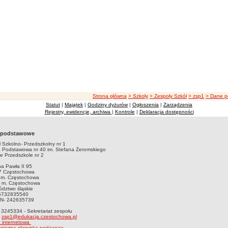
ścieżka nawigacji
Strona główna
> Szkoły
> Zespoły Szkół
> zsp1
> Dane 
Statut
|
Majątek
|
Godziny dyżurów
|
Ogłoszenia
|
Zarządzenia
Rejestry, ewidencje, archiwa
|
Kontrole
|
Deklaracja dostępności
 podstawowe
 Szkolno- Przedszkolny nr 1
a Podstawowa nr 40 im. Stefana Żeromskiego
ie Przedszkole nr 2
na Pawła II 95
7 Częstochowa
 m. Częstochowa
t m. Częstochowa
dztwo śląskie
 5732835540
N- 242635739
4 3245334 - Sekretariat zespołu
:
zsp1@edukacja.czestochowa.pl
a internetowa
oniczna skrzynka podawcza