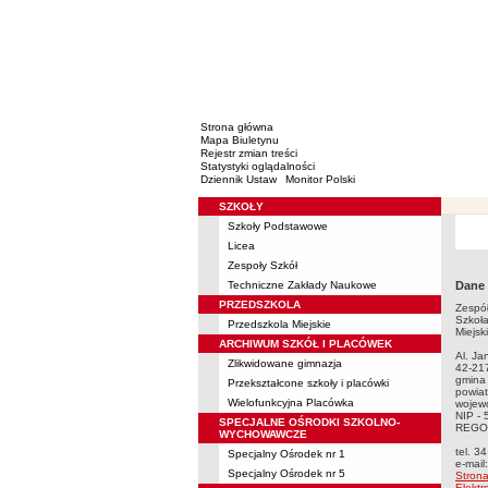
Strona główna
Mapa Biuletynu
Rejestr zmian treści
Statystyki oglądalności
Dziennik Ustaw
Monitor Polski
SZKOŁY
Menu
Szkoły Podstawowe
Licea
Zespoły Szkół
Techniczne Zakłady Naukowe
Dane
PRZEDSZKOLA
Zespół
Szkoł
Przedszkola Miejskie
Miejsk
ARCHIWUM SZKÓŁ I PLACÓWEK
Al. Ja
Zlikwidowane gimnazja
42-21
gmina
Przekształcone szkoły i placówki
powia
Wielofunkcyjna Placówka
wojewó
NIP -
SPECJALNE OŚRODKI SZKOLNO-
REGO
WYCHOWAWCZE
tel. 3
Specjalny Ośrodek nr 1
e-mail
Specjalny Ośrodek nr 5
Stron
Elektr