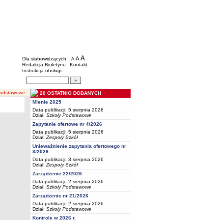
BIP - Oświata Częstochowa
Menu dodatkowe
A
powiększ czcionkę
A
standardowy rozmiar czcionki
Dla słabowidzących
A
pomniejsz czcionkę
Redakcja Biuletynu
Kontakt
Instrukcja obsługi
Wyszukiwarka artykułów
Szukaj
podstawowe
20 OSTATNIO DODANYCH
Mienie 2025
Data publikacji: 5 sierpnia 2026
Dział:
Szkoły Podstawowe
Zapytanie ofertowe nr 4/2026
Data publikacji: 5 sierpnia 2026
Dział:
Zespoły Szkół
Unieważnienie zapytania ofertowego nr
3/2026
Data publikacji: 3 sierpnia 2026
Dział:
Zespoły Szkół
Zarządzenie 22/2026
Data publikacji: 2 sierpnia 2026
Dział:
Szkoły Podstawowe
Zarządzenie nr 21/2026
Data publikacji: 2 sierpnia 2026
Dział:
Szkoły Podstawowe
Kontrole w 2026 r.