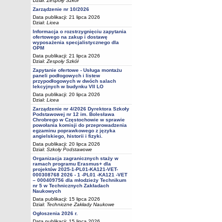
Dział:
Zespoły Szkół
Zarządzenie nr 10/2026
Data publikacji: 21 lipca 2026
Dział:
Licea
Informacja o rozstrzygnięciu zapytania
ofertowego na zakup i dostawę
wyposażenia specjalistycznego dla
OPM
Data publikacji: 21 lipca 2026
Dział:
Zespoły Szkół
Zapytanie ofertowe - Usługa montażu
paneli podłogowych i listew
przypodłogowych w dwóch salach
lekcyjnych w budynku VII LO
Data publikacji: 20 lipca 2026
Dział:
Licea
Zarządzenie nr 4/2026 Dyrektora Szkoły
Podstawowej nr 12 im. Bolesława
Chrobrego w Częstochowie w sprawie
powołania komisji do przeprowadzenia
egzaminu poprawkowego z języka
angielskiego, historii i fizyki.
Data publikacji: 20 lipca 2026
Dział:
Szkoły Podstawowe
Organizacja zagranicznych staży w
ramach programu Erasmus+ dla
projektów 2025-1-PL01-KA121-VET-
000308768 2026 - 1 -PL01 -KA121 -VET
– 000409756 dla młodzieży Technikum
nr 5 w Technicznych Zakładach
Naukowych
Data publikacji: 15 lipca 2026
Dział:
Techniczne Zakłady Naukowe
Ogłoszenia 2026 r.
Data publikacji: 15 lipca 2026