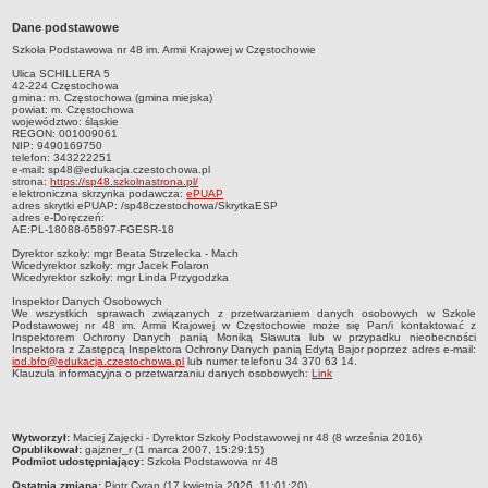
Przedszkola Miejskie
Dane podstawowe
ARCHIWUM SZKÓŁ I PLACÓWEK
Szkoła Podstawowa nr 48 im. Armii Krajowej w Częstochowie
Zlikwidowane gimnazja
Ulica SCHILLERA 5
42-224 Częstochowa
Przekształcone szkoły i placówki
gmina: m. Częstochowa (gmina miejska)
powiat: m. Częstochowa
województwo: śląskie
Wielofunkcyjna Placówka
REGON: 001009061
NIP: 9490169750
SPECJALNE OŚRODKI SZKOLNO-WYCHOWAWCZE
telefon: 343222251
e-mail: sp48@edukacja.czestochowa.pl
Specjalny Ośrodek nr 1
strona:
https://sp48.szkolnastrona.pl/
elektroniczna skrzynka podawcza:
ePUAP
Specjalny Ośrodek nr 5
adres skrytki ePUAP: /sp48czestochowa/SkrytkaESP
adres e-Doręczeń:
BURSA MIEJSKA
AE:PL-18088-65897-FGESR-18
Dane podstawowe
Dyrektor szkoły: mgr Beata Strzelecka - Mach
Wicedyrektor szkoły: mgr Jacek Folaron
Wicedyrektor szkoły: mgr Linda Przygodzka
Statut
Inspektor Danych Osobowych
Majątek
We wszystkich sprawach związanych z przetwarzaniem danych osobowych w Szkole
Podstawowej nr 48 im. Armii Krajowej w Częstochowie może się Pan/i kontaktować z
Godziny dyżurów
Inspektorem Ochrony Danych panią Moniką Sławuta lub w przypadku nieobecności
Inspektora z Zastępcą Inspektora Ochrony Danych panią Edytą Bajor poprzez adres e-mail:
iod.bfo@edukacja.czestochowa.p
l
lub numer telefonu 34 370 63 14.
Ogłoszenie
Klauzula informacyjna o przetwarzaniu danych osobowych:
Link
Zarządzenia
Kontrole
metryczka
Wytworzył:
Maciej Zajęcki - Dyrektor Szkoły Podstawowej nr 48 (8 września 2016)
Rejestry, ewidencje, archiwa
Opublikował:
gajzner_r (1 marca 2007, 15:29:15)
Podmiot udostępniający:
Szkoła Podstawowa nr 48
Sprawozdania
Ostatnia zmiana:
Piotr Cyran (17 kwietnia 2026, 11:01:20)