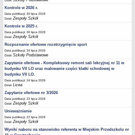
Dział:
UDOSTĘPNIANIE INFORMACJI PUBLICZNEJ
OCHRONA DANYCH OSOBOWYCH
Kontrole w 2026 r.
Data publikacji: 30 lipca 2026
Zespoły Szkół
Dział:
Kontrole w 2025 r.
Data publikacji: 30 lipca 2026
Zespoły Szkół
Dział:
Rozpoznanie ofertowe rozstrzygnięcie sport
Data publikacji: 24 lipca 2026
Szkoły Podstawowe
Dział:
Zapytanie ofertowe - Kompleksowy remont sali lekcyjnej nr 11 w
budynku VII LO oraz malowanie części klatki schodowej w
budynku VII LO.
Data publikacji: 24 lipca 2026
Licea
Dział:
Zapytanie ofertowe nr 3/2026
Data publikacji: 22 lipca 2026
Zespoły Szkół
Dział:
Unieważnienie
Data publikacji: 22 lipca 2026
Zespoły Szkół
Dział:
Wyniki naboru na stanowisko referenta w Miejskim Przedszkolu nr