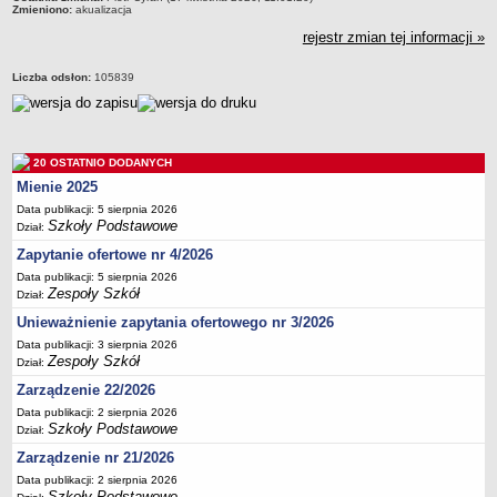
Zmieniono:
akualizacja
Deklaracja dostępności
rejestr zmian tej informacji »
PORADNIE PSYCHOLOGICZNO-PEDAGOGICZNE
Zespół Poradni
Liczba odsłon:
105839
BIURO FINANSÓW OŚWIATY
Dane podstawowe
Statut
20 OSTATNIO DODANYCH
Majątek
Mienie 2025
Godziny dyżurów
Data publikacji: 5 sierpnia 2026
Szkoły Podstawowe
Dział:
Ogłoszenia
Zapytanie ofertowe nr 4/2026
Zarządzenia
Data publikacji: 5 sierpnia 2026
Rejestry, ewidencje, archiwa
Zespoły Szkół
Dział:
Kontrole
Unieważnienie zapytania ofertowego nr 3/2026
Data publikacji: 3 sierpnia 2026
PONOWNE WYKORZYSTYWANIE
Zespoły Szkół
Dział:
Sprawozdania
Zarządzenie 22/2026
Deklaracja dostępności
Data publikacji: 2 sierpnia 2026
Szkoły Podstawowe
DEKLARACJA DOSTĘPNOŚCI
Dział:
OŚWIADCZENIA MAJĄTKOWE
Zarządzenie nr 21/2026
PONOWNE WYKORZYSTYWANIE
Data publikacji: 2 sierpnia 2026
Szkoły Podstawowe