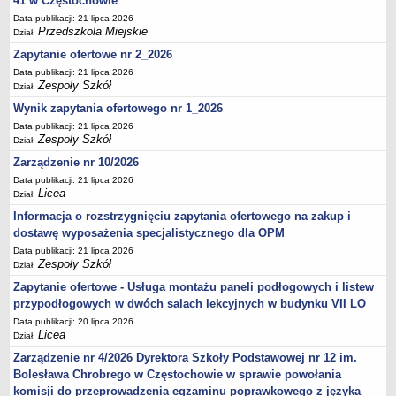
41 w Częstochowie
Data publikacji: 21 lipca 2026
Przedszkola Miejskie
Dział:
Zapytanie ofertowe nr 2_2026
Data publikacji: 21 lipca 2026
Zespoły Szkół
Dział:
Wynik zapytania ofertowego nr 1_2026
Data publikacji: 21 lipca 2026
Zespoły Szkół
Dział:
Zarządzenie nr 10/2026
Data publikacji: 21 lipca 2026
Licea
Dział:
Informacja o rozstrzygnięciu zapytania ofertowego na zakup i
dostawę wyposażenia specjalistycznego dla OPM
Data publikacji: 21 lipca 2026
Zespoły Szkół
Dział:
Zapytanie ofertowe - Usługa montażu paneli podłogowych i listew
przypodłogowych w dwóch salach lekcyjnych w budynku VII LO
Data publikacji: 20 lipca 2026
Licea
Dział:
Zarządzenie nr 4/2026 Dyrektora Szkoły Podstawowej nr 12 im.
Bolesława Chrobrego w Częstochowie w sprawie powołania
komisji do przeprowadzenia egzaminu poprawkowego z języka