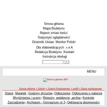
Strona główna
Mapa Biuletynu
Rejestr zmian treści
Statystyki oglądalności
Dziennik Ustaw
Monitor Polski
Menu dodatkowe
Dla słabowidzących
A
powiększ czcionkę
A
standardowy rozmiar czcionki
A
pomniejsz czcionkę
Redakcja Biuletynu
Kontakt
Instrukcja obsługi
Wyszukiwarka artykułów
Szukaj
MENU
Menu
SZKOŁY
Szkoły Podstawowe
ścieżka nawigacji
Strona główna
> Szkoły
> Szkoły Podstawowe
> sp48
> Dane podstawowe
Licea
Statut
Majątek
Godziny dyżurów
Ogłoszenia
Ogłoszenia o naborze
|
|
|
|
Zespoły Szkół
Wyróżnienia i oceny
Rejestry, ewidencje, archiw
Kontrole
|
|
Techniczne Zakłady Naukowe
Zarządzenia
Archiwum - Gimnazjum nr 3
Deklaracja dostępności
|
|
PRZEDSZKOLA