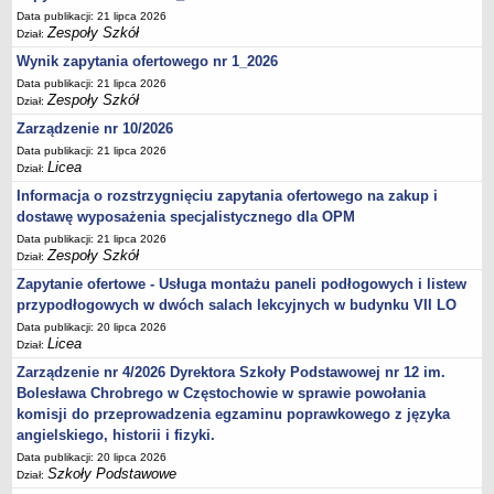
Data publikacji: 21 lipca 2026
Zespoły Szkół
Dział:
Wynik zapytania ofertowego nr 1_2026
Data publikacji: 21 lipca 2026
Zespoły Szkół
Dział:
Zarządzenie nr 10/2026
Data publikacji: 21 lipca 2026
Licea
Dział:
Informacja o rozstrzygnięciu zapytania ofertowego na zakup i
dostawę wyposażenia specjalistycznego dla OPM
Data publikacji: 21 lipca 2026
Zespoły Szkół
Dział:
Zapytanie ofertowe - Usługa montażu paneli podłogowych i listew
przypodłogowych w dwóch salach lekcyjnych w budynku VII LO
Data publikacji: 20 lipca 2026
Licea
Dział:
Zarządzenie nr 4/2026 Dyrektora Szkoły Podstawowej nr 12 im.
Bolesława Chrobrego w Częstochowie w sprawie powołania
komisji do przeprowadzenia egzaminu poprawkowego z języka
angielskiego, historii i fizyki.
Data publikacji: 20 lipca 2026
Szkoły Podstawowe
Dział: