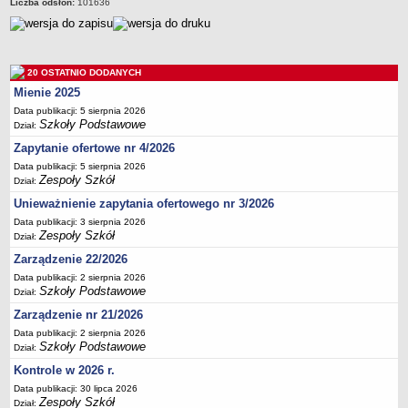
Liczba odsłon:
101636
Deklaracja dostępności
PORADNIE PSYCHOLOGICZNO-PEDAGOGICZNE
Zespół Poradni
20 OSTATNIO DODANYCH
BIURO FINANSÓW OŚWIATY
Mienie 2025
Dane podstawowe
Data publikacji: 5 sierpnia 2026
Statut
Szkoły Podstawowe
Dział:
Majątek
Zapytanie ofertowe nr 4/2026
Godziny dyżurów
Data publikacji: 5 sierpnia 2026
Zespoły Szkół
Dział:
Ogłoszenia
Unieważnienie zapytania ofertowego nr 3/2026
Zarządzenia
Data publikacji: 3 sierpnia 2026
Zespoły Szkół
Rejestry, ewidencje, archiwa
Dział:
Zarządzenie 22/2026
Kontrole
Data publikacji: 2 sierpnia 2026
PONOWNE WYKORZYSTYWANIE
Szkoły Podstawowe
Dział:
Sprawozdania
Zarządzenie nr 21/2026
Deklaracja dostępności
Data publikacji: 2 sierpnia 2026
Szkoły Podstawowe
Dział:
DEKLARACJA DOSTĘPNOŚCI
Kontrole w 2026 r.
OŚWIADCZENIA MAJĄTKOWE
Data publikacji: 30 lipca 2026
PONOWNE WYKORZYSTYWANIE
Zespoły Szkół
Dział: