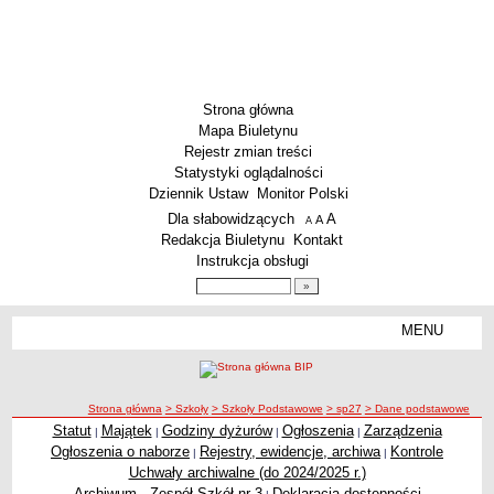
Strona główna
Mapa Biuletynu
Rejestr zmian treści
Statystyki oglądalności
Dziennik Ustaw
Monitor Polski
Menu dodatkowe
Dla słabowidzących
A
powiększ czcionkę
A
standardowy rozmiar czcionki
A
pomniejsz czcionkę
Redakcja Biuletynu
Kontakt
Instrukcja obsługi
Wyszukiwarka artykułów
Szukaj
MENU
Menu
SZKOŁY
Szkoły Podstawowe
ścieżka nawigacji
Strona główna
> Szkoły
> Szkoły Podstawowe
> sp27
> Dane podstawowe
Licea
Statut
Majątek
Godziny dyżurów
Ogłoszenia
Zarządzenia
|
|
|
|
Zespoły Szkół
Ogłoszenia o naborze
Rejestry, ewidencje, archiwa
Kontrole
|
|
Techniczne Zakłady Naukowe
Uchwały archiwalne (do 2024/2025 r.)
Archiwum - Zespół Szkół nr 3
Deklaracja dostępności
PRZEDSZKOLA