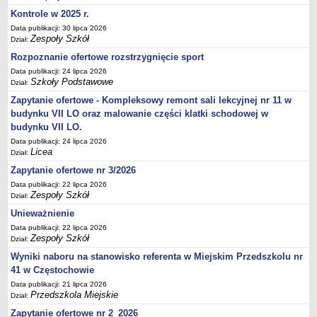
UDOSTĘPNIANIE INFORMACJI PUBLICZNEJ
Kontrole w 2025 r.
OCHRONA DANYCH OSOBOWYCH
Data publikacji: 30 lipca 2026
Zespoły Szkół
Dział:
Rozpoznanie ofertowe rozstrzygnięcie sport
Data publikacji: 24 lipca 2026
Szkoły Podstawowe
Dział:
Zapytanie ofertowe - Kompleksowy remont sali lekcyjnej nr 11 w
budynku VII LO oraz malowanie części klatki schodowej w
budynku VII LO.
Data publikacji: 24 lipca 2026
Licea
Dział:
Zapytanie ofertowe nr 3/2026
Data publikacji: 22 lipca 2026
Zespoły Szkół
Dział:
Unieważnienie
Data publikacji: 22 lipca 2026
Zespoły Szkół
Dział:
Wyniki naboru na stanowisko referenta w Miejskim Przedszkolu nr
41 w Częstochowie
Data publikacji: 21 lipca 2026
Przedszkola Miejskie
Dział:
Zapytanie ofertowe nr 2_2026