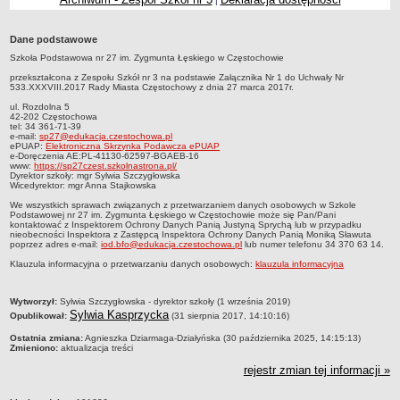
|
Przedszkola Miejskie
ARCHIWUM SZKÓŁ I PLACÓWEK
Dane podstawowe
Zlikwidowane gimnazja
Szkoła Podstawowa nr 27 im. Zygmunta Łęskiego w Częstochowie
przekształcona z Zespołu Szkół nr 3 na podstawie Załącznika Nr 1 do Uchwały Nr
Przekształcone szkoły i placówki
533.XXXVIII.2017 Rady Miasta Częstochowy z dnia 27 marca 2017r.
Wielofunkcyjna Placówka
ul. Rozdolna 5
42-202 Częstochowa
SPECJALNE OŚRODKI SZKOLNO-WYCHOWAWCZE
tel: 34 361-71-39
e-mail:
sp27@edukacja.czestochowa.pl
Specjalny Ośrodek nr 1
ePUAP:
Elektroniczna Skrzynka Podawcza ePUAP
e-Doręczenia AE:PL-41130-62597-BGAEB-16
Specjalny Ośrodek nr 5
www:
https://sp27czest.szkolnastrona.pl/
Dyrektor szkoły: mgr Sylwia Szczygłowska
Wicedyrektor: mgr Anna Stajkowska
BURSA MIEJSKA
Dane podstawowe
We wszystkich sprawach związanych z przetwarzaniem danych osobowych w Szkole
Podstawowej nr 27 im. Zygmunta Łęskiego w Częstochowie może się Pan/Pani
kontaktować z Inspektorem Ochrony Danych Panią Justyną Sprychą lub w przypadku
Statut
nieobecności Inspektora z Zastępcą Inspektora Ochrony Danych Panią Moniką Sławuta
poprzez adres e-mail:
iod.bfo@edukacja.czestochowa.pl
lub numer telefonu 34 370 63 14.
Majątek
Klauzula informacyjna o przetwarzaniu danych osobowych:
klauzula informacyjna
Godziny dyżurów
Ogłoszenie
metryczka
Wytworzył:
Sylwia Szczygłowska - dyrektor szkoły (1 września 2019)
Sylwia Kasprzycka
Opublikował:
(31 sierpnia 2017, 14:10:16)
Zarządzenia
Ostatnia zmiana:
Agnieszka Dziarmaga-Działyńska (30 października 2025, 14:15:13)
Kontrole
Zmieniono:
aktualizacja treści
Rejestry, ewidencje, archiwa
rejestr zmian tej informacji »
Sprawozdania