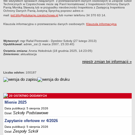
We wszystkich sprawach związanych z przetwarzaniem danych osobowych w Zespole Szkół
Technicznych w Częstochowie może się Pan/i kontaktować z Inspektorem Ochrony Danych
Deklaracja dostępności
Panią Moniką Sławutą lub w przypadku nieobecności Inspektora z Zastępcą Inspektora
Ochrony Danych Panią Justyną Sprychą
poprzez adres e-
PORADNIE PSYCHOLOGICZNO-PEDAGOGICZNE
mail:
iod.bfo@edukacja.czestochowa.pl
lub numer telefonu 34 370 63 14.
Zespół Poradni
Klauzula informacyjna o przetwarzaniu danych osobowych:
Klauzula informacyjna
BIURO FINANSÓW OŚWIATY
Dane podstawowe
Statut
metryczka
Wytworzył:
mgr Rafał Piotrowski - Dyrektor Szkoły (27 lutego 2013)
Opublikował:
admin_zst (1 marca 2007, 15:33:40)
Majątek
Ostatnia zmiana:
Aneta Hołodniuk (18 grudnia 2025, 14:23:05)
Zmieniono:
aktualizacja
Godziny dyżurów
rejestr zmian tej informacji »
Ogłoszenia
Zarządzenia
Liczba odsłon:
100187
Rejestry, ewidencje, archiwa
Kontrole
PONOWNE WYKORZYSTYWANIE
20 OSTATNIO DODANYCH
Sprawozdania
Mienie 2025
Data publikacji: 5 sierpnia 2026
Deklaracja dostępności
Szkoły Podstawowe
Dział:
DEKLARACJA DOSTĘPNOŚCI
Zapytanie ofertowe nr 4/2026
OŚWIADCZENIA MAJĄTKOWE
Data publikacji: 5 sierpnia 2026
PONOWNE WYKORZYSTYWANIE
Zespoły Szkół
Dział: