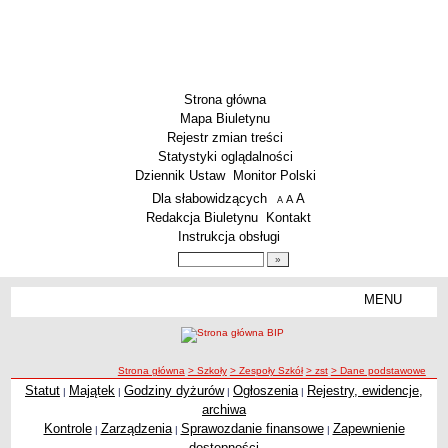
Strona główna
Mapa Biuletynu
Rejestr zmian treści
Statystyki oglądalności
Dziennik Ustaw
Monitor Polski
Menu dodatkowe
Dla słabowidzących
A
powiększ czcionkę
A
standardowy rozmiar czcionki
A
pomniejsz czcionkę
Redakcja Biuletynu
Kontakt
Instrukcja obsługi
Wyszukiwarka artykułów
Szukaj
MENU
Menu
SZKOŁY
Szkoły Podstawowe
ścieżka nawigacji
Strona główna
> Szkoły
> Zespoły Szkół
> zst
> Dane podstawowe
Licea
Statut
Majątek
Godziny dyżurów
Ogłoszenia
Rejestry, ewidencje,
|
|
|
|
Zespoły Szkół
archiwa
Techniczne Zakłady Naukowe
Kontrole
Zarządzenia
Sprawozdanie finansowe
Zapewnienie
|
|
|
dostępności
PRZEDSZKOLA