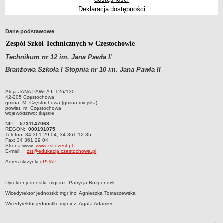
Deklaracja dostępności
Przedszkola Miejskie
ARCHIWUM SZKÓŁ I PLACÓWEK
Dane podstawowe
Zlikwidowane gimnazja
Zespół Szkół Technicznych w Częstochowie
Przekształcone szkoły i placówki
Technikum nr 12 im. Jana Pawła II
Wielofunkcyjna Placówka
Branżowa Szkoła I Stopnia nr 10 im. Jana Pawła II
SPECJALNE OŚRODKI SZKOLNO-WYCHOWAWCZE
Specjalny Ośrodek nr 1
Aleja JANA PAWŁA II 126/130
Specjalny Ośrodek nr 5
42-205 Częstochowa
gmina: M. Częstochowa (gmina miejska)
BURSA MIEJSKA
powiat: m. Częstochowa
województwo: śląskie
Dane podstawowe
NIP:
5731147068
Statut
REGON:
000191075
Telefon: 34 361 29 04, 34 361 12 85
Majątek
Fax: 34 361 29 04
Strona www:
www.zst.czest.pl
E-mail:
zst@edukacja.czestochowa.pl
Godziny dyżurów
Adres skrzynki
ePUAP
Ogłoszenie
Zarządzenia
Dyrektor jednostki: mgr inż. Patrycja Rozpondek
Kontrole
Wicedyrektor jednostki: mgr inż. Agnieszka Tomaszewska
Wicedyrektor jednostki: mgr inż. Agata Adamiec
Rejestry, ewidencje, archiwa
Sprawozdania