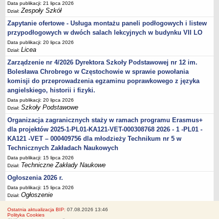
Data publikacji: 21 lipca 2026
Zespoły Szkół
Dział:
Zapytanie ofertowe - Usługa montażu paneli podłogowych i listew
przypodłogowych w dwóch salach lekcyjnych w budynku VII LO
Data publikacji: 20 lipca 2026
Licea
Dział:
Zarządzenie nr 4/2026 Dyrektora Szkoły Podstawowej nr 12 im.
Bolesława Chrobrego w Częstochowie w sprawie powołania
komisji do przeprowadzenia egzaminu poprawkowego z języka
angielskiego, historii i fizyki.
Data publikacji: 20 lipca 2026
Szkoły Podstawowe
Dział:
Organizacja zagranicznych staży w ramach programu Erasmus+
dla projektów 2025-1-PL01-KA121-VET-000308768 2026 - 1 -PL01 -
KA121 -VET – 000409756 dla młodzieży Technikum nr 5 w
Technicznych Zakładach Naukowych
Data publikacji: 15 lipca 2026
Techniczne Zakłady Naukowe
Dział:
Ogłoszenia 2026 r.
Data publikacji: 15 lipca 2026
Ogłoszenie
Dział:
Ostatnia aktualizacja BIP:
07.08.2026 13:46
Polityka Cookies